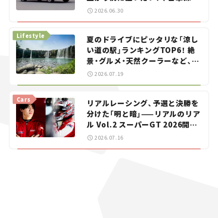
をお手伝い――ちょっとイケてるマ
2026.06.30
イカー選び #02
Lifestyle
夏のドライブにピッタリな「涼し
い道の駅」ランキングTOP6！ 絶
景・グルメ・天然クーラーなど、避
暑におすすめのスポットを紹介
2026.07.19
【道の駅マニアの推し駅ガイド】
vol.15
Cars
リアルレーシング、予選と決勝を
分けた「明と暗」——リアルのリア
ル Vol.2 スーパーGT 2026開幕
戦 岡山国際サーキット
2026.07.16