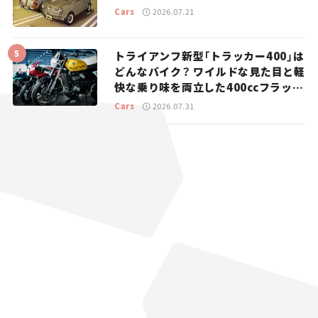
Cars
2026.07.21
トライアンフ新型「トラッカー400」は
どんなバイク？ ワイルドな見た目と軽
快な乗り味を両立した400ccフラット
トラッカー【試乗レビュー】
Cars
2026.07.31