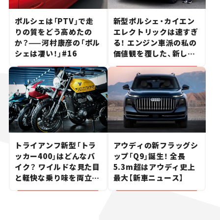
ポルシェは「PTV」で走
新型ポルシェ・カイエン
りの質をどう高めたの
エレクトリックは速すぎ
か？——河村康彦の「ポル
る！ エンジン車派の私の
シェは凄い！」#16
価値観を覆した、新しい
ポルシェの走り。
トライアンフ新型「トラ
アウディの新フラッグシ
ッカー400」はどんなバ
ップ「Q9」誕生！ 全長
イク？ ワイルドな見た目
5.3m超はアウディ史上
と軽快な乗り味を両立し
最大【新車ニュース】
た400ccフラットトラッ
カー【試乗レビュー】