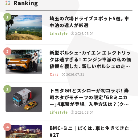
Ranking
埼玉の穴場ドライブスポット5選。車
中泊の達人が厳選
Lifestyle
2026.08.04
新型ポルシェ・カイエン エレクトリッ
クは速すぎる！ エンジン車派の私の価
値観を覆した、新しいポルシェの走
り。
Cars
2026.07.31
トヨタGRとスシローが初コラボ！ 寿
司ネタがモチーフの限定「GRミニカ
ー」4車種が登場。入手方法は？【クル
マとホビー】
Lifestyle
2026.08.04
BMC・ミニ｜ぼくは、車と生きてきた
#27