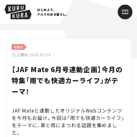
はじめよう、
クルマのある暮らし。
カテゴリ
Cars
Cars
公開日：2021.05.13
【JAF Mate 6月号連動企画】今月の
Lifestyle
特集「雨でも快適カーライフ」がテ
Traffic
ーマ！
Special
JAF Mateと連動したオリジナルWebコンテンツ
Series
を今月もお届け。今回は「雨でも快適カーライフ」
をテーマに、車と雨にまつわる話題を集めまし
Campaign
た。
人気のハッシュタグ