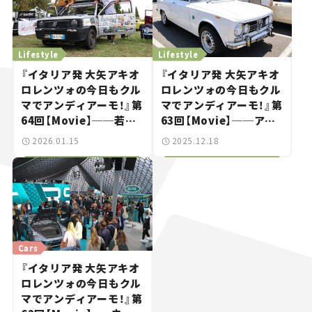
Lifestyle
Lifestyle
『イタリア発 大矢アキオ
『イタリア発 大矢アキオ
ロレンツォの今日もクル
ロレンツォの今日もクル
マでアンディアーモ！』第
マでアンディアーモ！』第
64回【Movie】──若人
63回【Movie】──アル
よ、魔改造パンダで砂漠
ファ・ロメオ115周年祭
2026.01.15
2025.12.18
を目指せ！
リポート！ 若者アルフィ
スタは「年上」がお好き？
Cars
『イタリア発 大矢アキオ
ロレンツォの今日もクル
マでアンディアーモ！』第