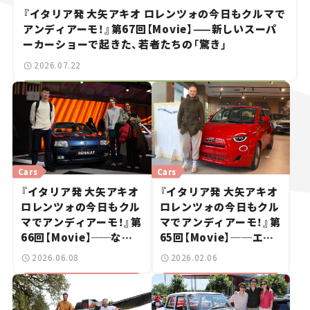
『イタリア発 大矢アキオ ロレンツォの今日もクルマで
アンディアーモ！』第67回【Movie】——新しいスーパ
ーカーショーで起きた、若者たちの「驚き」
2026.07.22
Cars
Cars
『イタリア発 大矢アキオ
『イタリア発 大矢アキオ
ロレンツォの今日もクル
ロレンツォの今日もクル
マでアンディアーモ！』第
マでアンディアーモ！』第
66回【Movie】
──
なぜ
65回【Movie】──エン
「不鮮明」がトレンドに？
ジン版ついに本国で発
2026.06.08
2026.02.06
若者たちがレトロモビル
売！新型フィアット500
に熱視線を注ぐ理由