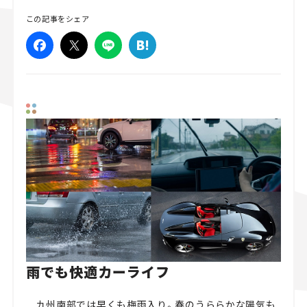
この記事をシェア
スズキ ジムニー｜Suzuki Jimny
スズキ｜Suzuki
マツダ｜Mazda
マツダ ロードスター｜Mazda Roadster
雨でも快適カーライフ
九州南部では早くも梅雨入り。春のうららかな陽気も