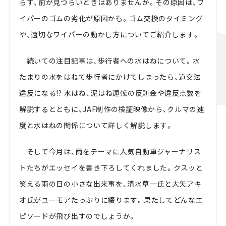
らず、前が見づらいときはありませんか。その原因は、ワ
イパーのゴムの劣化が原因かも。ゴム交換のタイミング
や、適切なワイパーの動かし方についてご紹介します。
続いての注目記事は、歩行者への水はねについて。水
たまりの水をはねて歩行者にかけてしまったら、道交法
違反になる!? 水はね、泥はね運転の反則金や違反点数を
解説するとともに、
JAF
制作の検証映像
から、クルマの速
度と水はねの関係について詳しく解説します。
そして今月は、雨をテーマに人気自動車ジャーナリス
トたちがエッセイを書き下ろしてくれました。クスッと
笑える雨の日の小さな出来事を、清水草一氏と大矢アキ
オ氏がユーモアたっぷりに綴ります。果たしてどんなエ
ピソードが飛び出すのでしょうか。