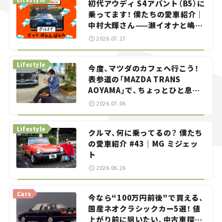
初代アウディ S4アバント（B5）に
乗ってます！ 僕たちの愛車紹介｜
中村大輝さん——瀬イオナと嶋田
智之の「クルマでざっくばらんば
2026.07.17
らん！」＃20
Lifestyle
今度、マツダのカフェへ行こう！
表参道の「MAZDA TRANS
AOYAMA」で、ちょっとひと息。
——連載｜CCGとクルマでどうす
2026.07.06
る？＜第13回＞
Lifestyle
クルマ、何に乗ってるの？ 僕たち
の愛車紹介 #43｜MG ミジェッ
ト
2026.06.26
Cars
今なら“100万円前後”で買える、
国産ネオクラシックカー5選！ 値
上がり前に狙いたい、中古車探し