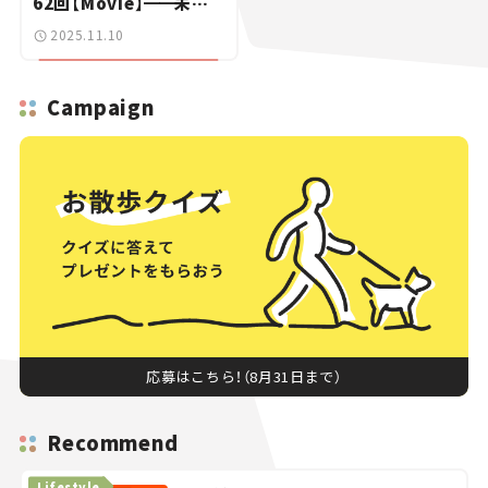
62回【Movie】
━━
未知
の自動車ブランドも「カ
2025.11.10
モン！」の若者たち｜ミュ
ンヘンIAA 2025リポー
ト（オープンスペース編）
Campaign
応募はこちら！（8月31日まで）
Recommend
Lifestyle