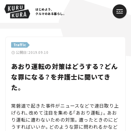
はじめよう、
クルマのある暮らし。
カテゴリ
Traffic
Cars
公開日：2019.09.10
あおり運転の対策はどうする？どん
Lifestyle
な罪になる？を弁護士に聞いてき
Traffic
た。
Special
常磐道で起きた事件がニュースなどで連日取り上
Series
げられ、改めて注目を集める「あおり運転」。あお
り運転に遭わないための対策。遭ったときのにど
Campaign
うすればいいか。どのような罪に問われるかなど
人気のハッシュタグ