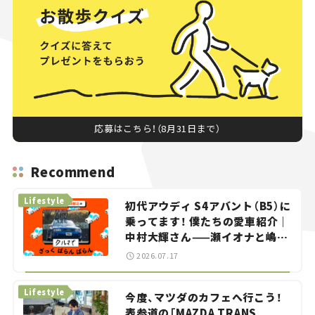
応募はこちら！（8月31日まで）
Recommend
Lifestyle
初代アウディ S4アバント（B5）に
乗ってます！ 僕たちの愛車紹介｜
中村大輝さん——瀬イオナと嶋田
智之の「クルマでざっくばらんば
2026.07.17
らん！」＃20
Lifestyle
今度、マツダのカフェへ行こう！
表参道の「MAZDA TRANS