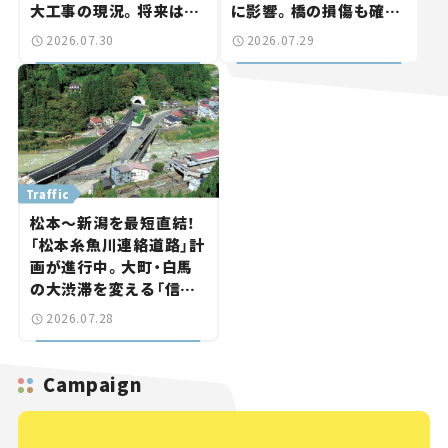
大工事の現況。将来は
に影響。橋の損傷も確認
「習志野～鎌ケ谷」を最短
【道路のニュース】
2026.07.30
2026.07.29
直結【いま気になる道路
計画】
Traffic
松本～新潟を最短直結！
「松本糸魚川連絡道路」計
画が進行中。大町・白馬
の大渋滞を変える「信号
ゼロ」バイパスも事業化
2026.07.28
へ【いま気になる道路計
画】
Campaign