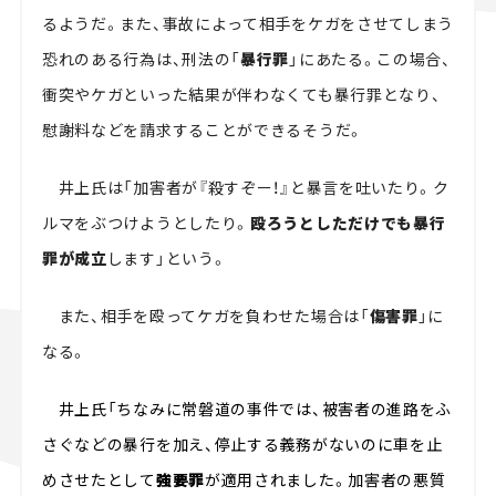
るようだ。また、事故によって相手をケガをさせてしまう
恐れのある行為は、刑法の「
暴行罪
」にあたる。この場合、
衝突やケガといった結果が伴わなくても暴行罪となり、
慰謝料などを請求することができるそうだ。
井上氏は「加害者が『殺すぞー！』と暴言を吐いたり。ク
ルマをぶつけようとしたり。
殴ろうとしただけでも暴行
罪が成立
します」という。
また、相手を殴ってケガを負わせた場合は「
傷害罪
」に
なる。
井上氏「ちなみに常磐道の事件では、被害者の進路をふ
さぐなどの暴行を加え、停止する義務がないのに車を止
めさせたとして
強要罪
が適用されました。加害者の悪質