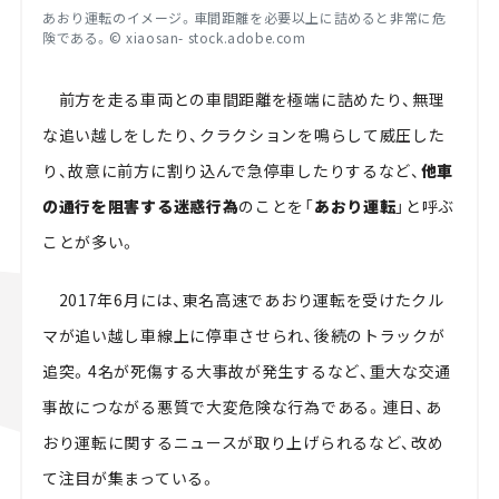
あおり運転のイメージ。車間距離を必要以上に詰めると非常に危
険である。©
xiaosan- stock.adobe.com
前方を走る車両との車間距離を極端に詰めたり、無理
な追い越しをしたり、クラクションを鳴らして威圧した
り、故意に前方に割り込んで急停車したりするなど、
他車
の通行を阻害する迷惑行為
のことを「
あおり運転
」と呼ぶ
ことが多い。
2017年6月には、東名高速であおり運転を受けたクル
マが追い越し車線上に停車させられ、後続のトラックが
追突。4名が死傷する大事故が発生するなど、重大な交通
事故につながる悪質で大変危険な行為である。連日、あ
おり運転に関するニュースが取り上げられるなど、改め
て注目が集まっている。