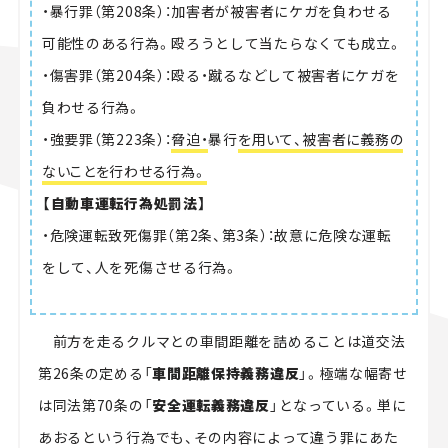
・暴行罪（第208条）：加害者が被害者にケガを負わせる
可能性のある行為。殴ろうとして当たらなくても成立。
・傷害罪（第204条）：殴る・蹴るなどして被害者にケガを
負わせる行為。
・強要罪（第223条）：
脅迫・
暴行
を用いて、被害者に義務の
ないことを行わせる行為。
【自動車運転行為処罰法】
・危険運転致死傷罪（第2条、第3条）：故意に危険な運転
をして、人を死傷させる行為。
前方を走るクルマとの車間距離を詰めることは道交法
第26条の定める「
車間距離保持義務違反
」。極端な幅寄せ
は同法第70条の「
安全運転義務違反
」となっている。単に
あおるという行為でも、その内容によって違う罪にあた