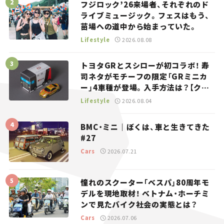
フジロック’26来場者、それぞれのド
ライブミュージック。フェスはもう、
苗場への道中から始まっていた。
Lifestyle
2026.08.08
トヨタGRとスシローが初コラボ！ 寿
司ネタがモチーフの限定「GRミニカ
ー」4車種が登場。入手方法は？【クル
マとホビー】
Lifestyle
2026.08.04
BMC・ミニ｜ぼくは、車と生きてきた
#27
Cars
2026.07.21
憧れのスクーター「ベスパ」80周年モ
デルを現地取材！ ベトナム・ホーチミ
ンで見たバイク社会の実態とは？
Cars
2026.07.06