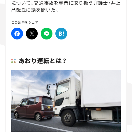
について、交通事故を専門に取り扱う弁護士・井上
昌哉氏に話を聞いた。
スズキ ジムニー｜Suzuki Jimny
スズキ｜Suzuki
マツダ｜Mazda
マツダ ロードスター｜Mazda Roadster
この記事をシェア
あおり運転とは？