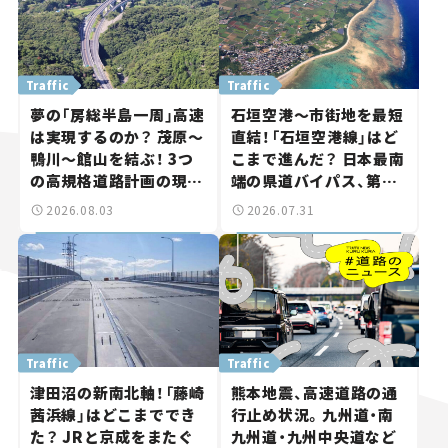
Traffic
Traffic
夢の「房総半島一周」高速
石垣空港～市街地を最短
は実現するのか？ 茂原～
直結！「石垣空港線」はど
鴨川～館山を結ぶ！ 3つ
こまで進んだ？ 日本最南
の高規格道路計画の現
端の県道バイパス、第2
状。「館山鴨川道路」で検
工区も延伸開通 【いま気
2026.08.03
2026.07.31
討進む【いま気になる道
になる道路計画】
路計画】
Traffic
Traffic
津田沼の新南北軸！「藤崎
熊本地震、高速道路の通
茜浜線」はどこまででき
行止め状況。九州道・南
た？ JRと京成をまたぐ
九州道・九州中央道など