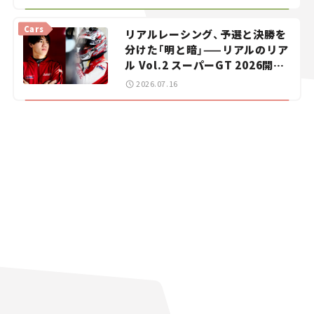
【道の駅マニアの推し駅ガイド】
vol.15
Cars
リアルレーシング、予選と決勝を
分けた「明と暗」——リアルのリア
ル Vol.2 スーパーGT 2026開幕
戦 岡山国際サーキット
2026.07.16