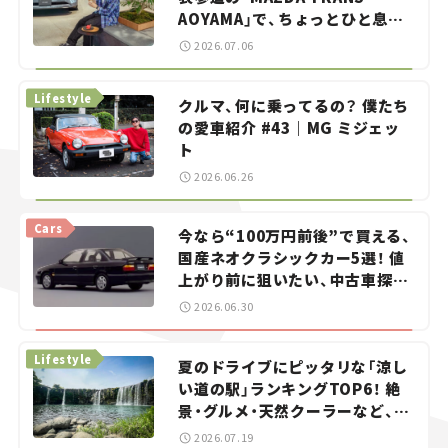
AOYAMA」で、ちょっとひと息。
——連載｜CCGとクルマでどうす
2026.07.06
る？＜第13回＞
Lifestyle
クルマ、何に乗ってるの？ 僕たち
の愛車紹介 #43｜MG ミジェッ
ト
2026.06.26
Cars
今なら“100万円前後”で買える、
国産ネオクラシックカー5選！ 値
上がり前に狙いたい、中古車探し
をお手伝い――ちょっとイケてるマ
2026.06.30
イカー選び #02
Lifestyle
夏のドライブにピッタリな「涼し
い道の駅」ランキングTOP6！ 絶
景・グルメ・天然クーラーなど、避
暑におすすめのスポットを紹介
2026.07.19