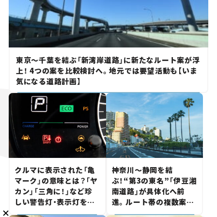
東京～千葉を結ぶ「新湾岸道路」に新たなルート案が浮
メルマガ登録
上！ 4つの案を比較検討へ。地元では要望活動も【いま
気になる道路計画】
KURU KURAについて
広告掲載
プライバシーポリシー
採用情報
FAQ
follow us
クルマに表示された「亀
神奈川～静岡を結
マーク」の意味とは？「ヤ
ぶ！“第3の東名”「伊豆湘
カン」「三角に！」など珍
南道路」が具体化へ前
しい警告灯・表示灯を解
進。ルート帯の複数案検
説。 意外と便利なマーク
討へ。熱海まで信号ゼロ