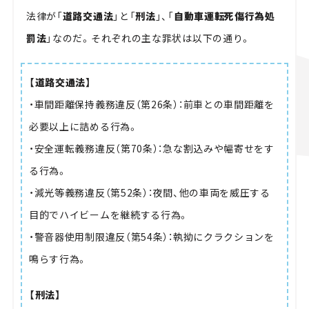
法律が「
道路交通法
」と「
刑法
」、「
自動車運転死傷行為処
罰法
」なのだ。それぞれの主な罪状は以下の通り。
【道路交通法】
・車間距離保持義務違反（第26条）：前車との車間距離を
必要以上に詰める行為。
・安全運転義務違反（第70条）：急な割込みや幅寄せをす
る行為。
・減光等義務違反（第52条）：夜間、他の車両を威圧する
目的でハイビームを継続する行為。
・警音器使用制限違反（第54条）：執拗にクラクションを
鳴らす行為。
【刑法】