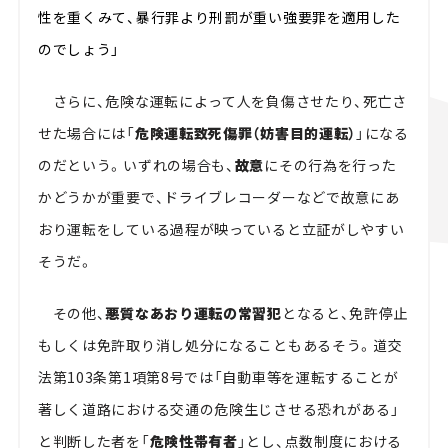
性を重くみて、暴行罪より刑罰が重い強要罪を適用した
のでしょう」
さらに、危険な運転によって人を負傷させたり、死亡さ
せた場合には「
危険運転致死傷罪（妨害目的運転）
」になる
のだという。いずれの場合も、
故意
にその行為を行った
かどうかが重要で、ドライブレコーダーなどで故意にあ
おり運転をしている過程が映っていると立証がしやすい
そうだ。
その他、
悪質なあおり運転の常習犯
となると、免許停止
もしくは免許取り消し処分になることもあるそう。道交
法第103条第1項第8号では「自動車等を運転することが
著しく道路における交通の危険生じさせる恐れがある」
と判断した者を「
危険性帯有者
」とし、点数制度における