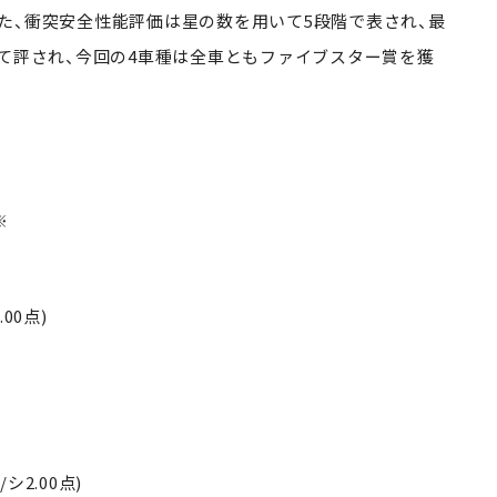
、衝突安全性能評価は星の数を用いて5段階で表され、最
して評され、今回の4車種は全車ともファイブスター賞を獲
※
.00点)
/シ2.00点)