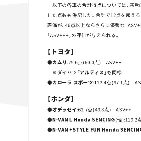
以下の各車の合計得点については、感覚的
した点数も併記した。合計で12点を超えると
評価が、46点以上ならさらに優秀な「ASV
「ASV+++」の評価が与えられる。
【トヨタ】
●
カムリ
:75.6点(60.0点) ASV++
※ダイハツ「
アルティス
」も同様
●
カローラ スポーツ
:122.4点(97.1点) A
【ホンダ】
●
オデッセイ
:62.7点(49.8点) ASV++
●
N-VAN L Honda SENCING
(軽):119.2
●
N-VAN +STYLE FUN Honda SENCIN