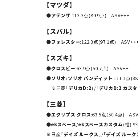
【マツダ】
●
アテンザ
:113.3点(89.9点) ASV+++
【スバル】
●
フォレスター
:122.3点(97.1点) ASV++
【スズキ】
●
クロスビー
:63.9点(50.7点) ASV++
●
ソリオ
/
ソリオ バンディット
:111.1点(8
※三菱「
デリカD:2
」/「
デリカD:2 カス
【三菱】
●
エクリプス クロス
:63.5点(50.4点) AS
●
ekスペース
/
ekスペースカスタム
(軽):9
※日産「
デイズ ルークス
」/「
デイズ ルーク