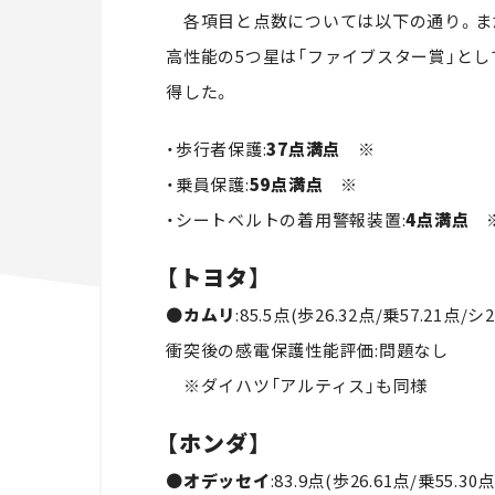
各項目と点数については以下の通り。また
高性能の5つ星は「ファイブスター賞」と
得した。
・歩行者保護:
37点満点 ※
・乗員保護:
59点満点 ※
・シートベルトの着用警報装置:
4点満点 
【トヨタ】
●
カムリ
:85.5点(歩26.32点/乗57.21点/シ2
衝突後の感電保護性能評価:問題なし
※ダイハツ「アルティス」も同様
【ホンダ】
●
オデッセイ
:83.9点(歩26.61点/乗55.30点