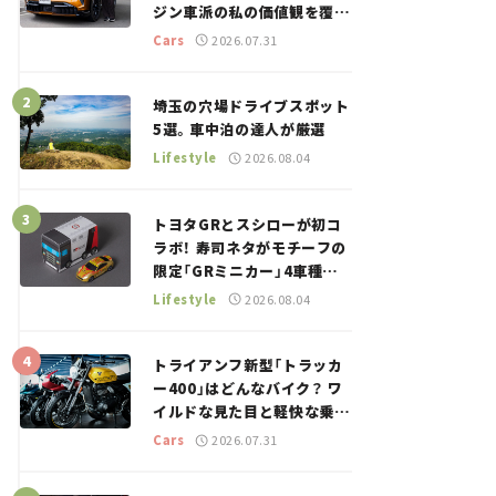
ジン車派の私の価値観を覆し
た、新しいポルシェの走り。
Cars
2026.07.31
埼玉の穴場ドライブスポット
5選。車中泊の達人が厳選
Lifestyle
2026.08.04
トヨタGRとスシローが初コ
ラボ！ 寿司ネタがモチーフの
限定「GRミニカー」4車種が
登場。入手方法は？【クルマ
Lifestyle
2026.08.04
とホビー】
トライアンフ新型「トラッカ
ー400」はどんなバイク？ ワ
イルドな見た目と軽快な乗り
味を両立した400ccフラット
Cars
2026.07.31
トラッカー【試乗レビュー】