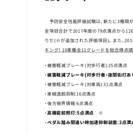
予防安全性能評価試験は、新たに3種類が
全項目合計で2017年度の79点満点から
りだ(※が追加された評価項目)。また、20
キング！ 10車種全11グレードを総合得点
・被害軽減ブレーキ(対歩行者):25点満点
・
被害軽減ブレーキ(対歩行者・夜間街灯あり
・被害軽減ブレーキ(対車両):32点満点
・車線逸脱抑制:16点満点
・後方視界情報:6点満点
・
高機能前照灯:5点満点 ※
・
ペダル踏み間違い時加速抑制装置:2点満