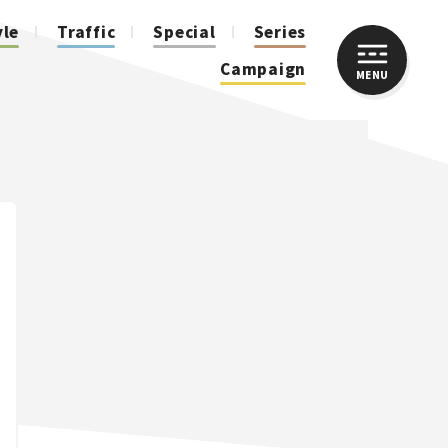
yle
Traffic
Special
Series
Campaign
MENU
CLOSE
人気のハッシュタグ
スズキ ジムニー｜Suzuki Jimny
スズキ｜Suzuki
マツダ｜Mazda
マツダ ロードスター｜Mazda Roadster