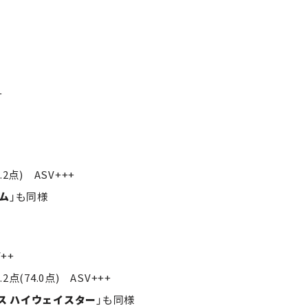
+
8.2点) ASV+++
タム
」も同様
V++
3.2点(74.0点) ASV+++
ス ハイウェイスター
」も同様