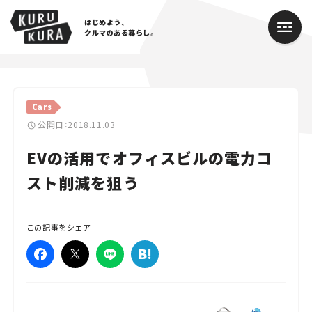
はじめよう、
クルマのある暮らし。
カテゴリ
Cars
Cars
公開日：2018.11.03
EVの活用でオフィスビルの電力コ
Lifestyle
スト削減を狙う
Traffic
Special
この記事をシェア
Series
Campaign
人気のハッシュタグ