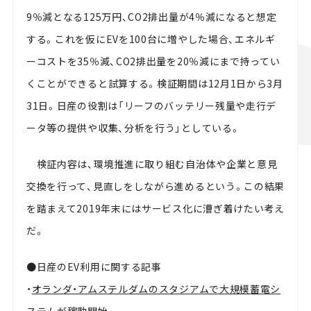
9％減となる125万円、CO2排出量が4％減になると想定
する。これを仮にEVを100台に増やした場合、エネルギ
ーコストを35％減、CO2排出量を20％減にまで持ってい
くことができると試算する。検証期間は12月1日から3月
31日。日産の役割は「リーフのバッテリー残量や走行デ
ータ等の提供や収集、分析を行う」としている。
検証内容は、環境推進に取り組む自治体や企業と意見
交換を行って、見直しをしながら進めるという。この結果
を踏まえて2019年末にはサービス化に漕ぎ着けたい考え
だ。
●日産のEV利用に関する記事
・
オランダ・アムステルダムのスタジアムで大規模蓄電シ