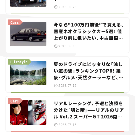
2026.06.26
Cars
今なら“100万円前後”で買える、
国産ネオクラシックカー5選！ 値
上がり前に狙いたい、中古車探し
をお手伝い――ちょっとイケてるマ
2026.06.30
イカー選び #02
Lifestyle
夏のドライブにピッタリな「涼し
い道の駅」ランキングTOP6！ 絶
景・グルメ・天然クーラーなど、避
暑におすすめのスポットを紹介
2026.07.19
【道の駅マニアの推し駅ガイド】
vol.15
Cars
リアルレーシング、予選と決勝を
分けた「明と暗」——リアルのリア
ル Vol.2 スーパーGT 2026開幕
戦 岡山国際サーキット
2026.07.16