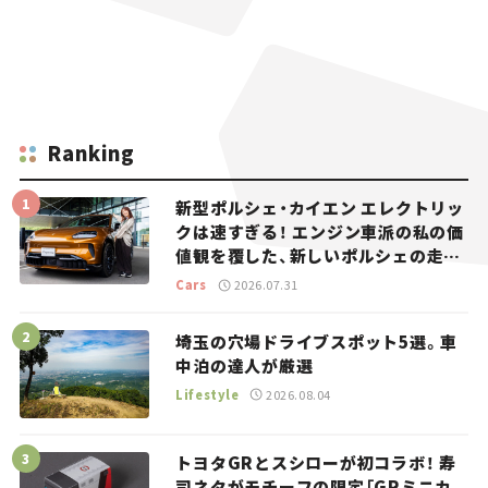
Ranking
新型ポルシェ・カイエン エレクトリッ
クは速すぎる！ エンジン車派の私の価
値観を覆した、新しいポルシェの走
り。
Cars
2026.07.31
埼玉の穴場ドライブスポット5選。車
中泊の達人が厳選
Lifestyle
2026.08.04
トヨタGRとスシローが初コラボ！ 寿
司ネタがモチーフの限定「GRミニカ