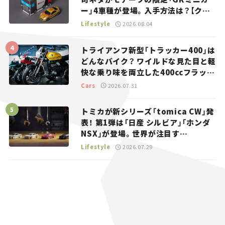
ー」4車種が登場。入手方法は？【クル
マとホビー】
Lifestyle
2026.08.04
トライアンフ新型「トラッカー400」は
どんなバイク？ ワイルドな見た目と軽
快な乗り味を両立した400ccフラット
トラッカー【試乗レビュー】
Cars
2026.07.31
トミカが新シリーズ「tomica CW」発
表！ 第1弾は「日産 シルビア」「ホンダ
NSX」が登場。世界が注目す
る“JDM”に焦点【クルマとホビー】
Lifestyle
2026.07.29