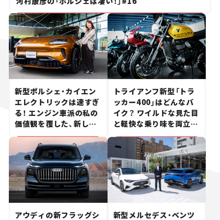
河村康彦の「ポルシェは凄い！」#16
新型ポルシェ・カイエン
トライアンフ新型「トラ
エレクトリックは速すぎ
ッカー400」はどんなバ
る！ エンジン車派の私の
イク？ ワイルドな見た目
価値観を覆した、新しい
と軽快な乗り味を両立し
ポルシェの走り。
た400ccフラットトラッ
カー【試乗レビュー】
アウディの新フラッグシ
新型メルセデス・ベンツ