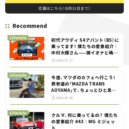
応募はこちら！（8月31日まで）
Recommend
Lifestyle
初代アウディ S4アバント（B5）に
乗ってます！ 僕たちの愛車紹介｜
中村大輝さん——瀬イオナと嶋田
智之の「クルマでざっくばらんば
2026.07.17
らん！」＃20
Lifestyle
今度、マツダのカフェへ行こう！
表参道の「MAZDA TRANS
AOYAMA」で、ちょっとひと息。
——連載｜CCGとクルマでどうす
2026.07.06
る？＜第13回＞
Lifestyle
クルマ、何に乗ってるの？ 僕たち
の愛車紹介 #43｜MG ミジェッ
ト