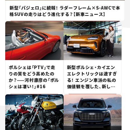
新型「パジェロ」に続報！ ラダーフレーム×S-AWCで本
格SUVの走りはどう進化する？【新車ニュース】
ポルシェは「PTV」で走
新型ポルシェ・カイエン
りの質をどう高めたの
エレクトリックは速すぎ
か？——河村康彦の「ポル
る！ エンジン車派の私の
シェは凄い！」#16
価値観を覆した、新しい
ポルシェの走り。