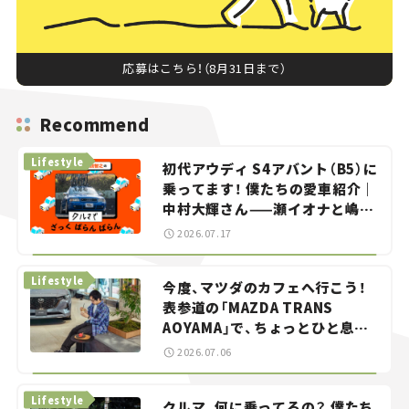
応募はこちら！（8月31日まで）
Recommend
Lifestyle
初代アウディ S4アバント（B5）に
乗ってます！ 僕たちの愛車紹介｜
中村大輝さん——瀬イオナと嶋田
智之の「クルマでざっくばらんば
2026.07.17
らん！」＃20
Lifestyle
今度、マツダのカフェへ行こう！
表参道の「MAZDA TRANS
AOYAMA」で、ちょっとひと息。
——連載｜CCGとクルマでどうす
2026.07.06
る？＜第13回＞
Lifestyle
クルマ、何に乗ってるの？ 僕たち