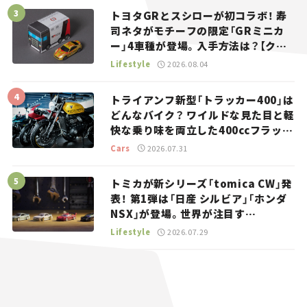
トヨタGRとスシローが初コラボ！ 寿
司ネタがモチーフの限定「GRミニカ
ー」4車種が登場。入手方法は？【クル
マとホビー】
Lifestyle
2026.08.04
トライアンフ新型「トラッカー400」は
どんなバイク？ ワイルドな見た目と軽
快な乗り味を両立した400ccフラット
トラッカー【試乗レビュー】
Cars
2026.07.31
トミカが新シリーズ「tomica CW」発
表！ 第1弾は「日産 シルビア」「ホンダ
NSX」が登場。世界が注目す
る“JDM”に焦点【クルマとホビー】
Lifestyle
2026.07.29