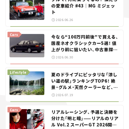
の愛車紹介 #43｜MG ミジェッ
ト
2026.06.26
Cars
今なら“100万円前後”で買える、
国産ネオクラシックカー5選！ 値
上がり前に狙いたい、中古車探し
をお手伝い――ちょっとイケてるマ
2026.06.30
イカー選び #02
Lifestyle
夏のドライブにピッタリな「涼し
い道の駅」ランキングTOP6！ 絶
景・グルメ・天然クーラーなど、避
暑におすすめのスポットを紹介
2026.07.19
【道の駅マニアの推し駅ガイド】
vol.15
Cars
リアルレーシング、予選と決勝を
分けた「明と暗」——リアルのリア
ル Vol.2 スーパーGT 2026開幕