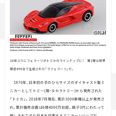
スズキ ジムニー｜Suzuki Jimny
スズキ｜Suzuki
マツダ｜Mazda
マツダ ロードスター｜Mazda Roadster
26年ぶりにフェラーリがトミカのラインナップに！ 第1弾は世界
限定499台で生産された「ラフェラーリ」だ。
1970年、日本初の手のひらサイズのダイキャスト製ミ
ニカーとしてトミー(現・タカラトミー)から発売された
「トミカ」。2018年7月現在、累計1000車種以上が発売さ
れ、累計販売台数は6億4000万台超。親子3代にわたって
親しまれてきた日本を代表するミニカーシリーズだ。