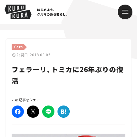
はじめよう、
クルマのある暮らし。
カテゴリ
Cars
Cars
公開日：2018.08.05
フェラーリ、トミカに26年ぶりの復
Lifestyle
活
Traffic
Special
この記事をシェア
Series
Campaign
人気のハッシュタグ