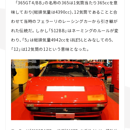
「365GT4/BB」の名称の365は1気筒当たり365ccを意
味しており(総排気量は4390cc)、12気筒であることと合
わせて当時のフェラーリのレーシングカーから引き継が
れた伝統だ。しかし「512BB」はネーミングのルールが変
わり、「5」は総排気量4942ccをほぼ5Lとみなしての5、
「12」は12気筒の12という意味となった。