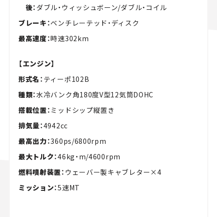
後：
ダブル・ウィッシュボーン/ダブル・コイル
ブレーキ：
ベンチレーテッド・ディスク
最高速度：
時速302km
【エンジン】
形式名：
ティーポ102B
種類：
水冷バンク角180度V型12気筒DOHC
搭載位置：
ミッドシップ縦置き
排気量：
4942cc
最高出力：
360ps/6800rpm
最大トルク：
46kg・m/4600rpm
燃料噴射装置：
ウェーバー製キャブレター×4
ミッション：
5速MT