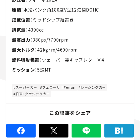
種類：
水冷バンク角180度V型12気筒DOHC
搭載位置：
ミッドシップ縦置き
排気量：
4390cc
最高出力：
380ps/7700rpm
最大トルク：
42kg・m/4600rpm
燃料噴射装置：
ウェーバー製キャブレター×4
ミッション：
5速MT
スーパーカー
フェラーリ｜Ferrari
レーシングカー
旧車・クラシックカー
この記事をシェア