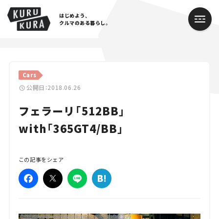
はじめよう、
クルマのある暮らし。
カテゴリ
Cars
Cars
公開日：2018.06.26
フェラーリ「512BB」
Lifestyle
with「365GT4/BB」
Traffic
Special
この記事をシェア
Series
Campaign
人気のハッシュタグ