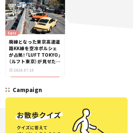
Cars
廃線となった東京高速道
路KK線を空冷ポルシェ
が占拠！「LUFT TOKYO」
（ルフト東京）が見せた奇
跡の一日——ハッサンの
2026.07.10
週末カーミーティング通
信 #2
Campaign