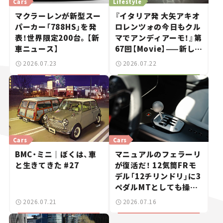
Cars
Lifestyle
マクラーレンが新型スー
『イタリア発 大矢アキオ
パーカー「788HS」を発
ロレンツォの今日もクル
表！世界限定200台。【新
マでアンディアーモ！』第
車ニュース】
67回【Movie】——新しい
スーパーカーショーで起
2026.07.23
2026.07.22
きた、若者たちの「驚き」
Cars
Cars
BMC・ミニ｜ぼくは、車
マニュアルのフェラーリ
と生きてきた #27
が復活だ！ 12気筒FRモ
デル「12チリンドリ」に3
ペダルMTとしても操れ
る「マヌアーレ」が登場！
2026.07.21
2026.07.16
【新車ニュース】