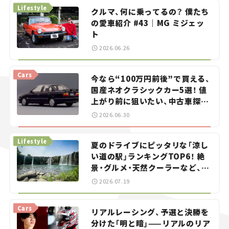
Lifestyle
クルマ、何に乗ってるの？ 僕たち
の愛車紹介 #43｜MG ミジェッ
ト
2026.06.26
Cars
今なら“100万円前後”で買える、
国産ネオクラシックカー5選！ 値
上がり前に狙いたい、中古車探し
をお手伝い――ちょっとイケてるマ
2026.06.30
イカー選び #02
Lifestyle
夏のドライブにピッタリな「涼し
い道の駅」ランキングTOP6！ 絶
景・グルメ・天然クーラーなど、避
暑におすすめのスポットを紹介
2026.07.19
【道の駅マニアの推し駅ガイド】
vol.15
Cars
リアルレーシング、予選と決勝を
分けた「明と暗」——リアルのリア