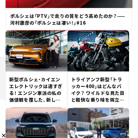
ポルシェは「PTV」で走りの質をどう高めたのか？——
河村康彦の「ポルシェは凄い！」#16
メルマガ登録
KURU KURAについて
広告掲載
プライバシーポリシー
採用情報
FAQ
新型ポルシェ・カイエン
トライアンフ新型「トラ
エレクトリックは速すぎ
ッカー400」はどんなバ
る！ エンジン車派の私の
イク？ ワイルドな見た目
follow us
価値観を覆した、新しい
と軽快な乗り味を両立し
ポルシェの走り。
た400ccフラットトラッ
カー【試乗レビュー】