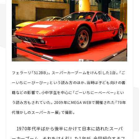
スズキ ジムニー｜Suzuki Jimny
スズキ｜Suzuki
マツダ｜Mazda
マツダ ロードスター｜Mazda Roadster
フェラーリ「512BB」。スーパーカーブームをけん引した1台。「ご
ーいちにーびーびー」という読み方のほか、当時は子ども向けの書
籍などの影響で、小中学生を中心に「ごーいちにーべーべー」とい
う読み方もされていた。2009年にMEGA WEBで開催された「70年
代懐かしのスーパーカー展」で撮影。
1970年代半ばから後半にかけて日本に訪れたスーパ
ーカーブーム。それをけん引した1台が、今回紹介するフ