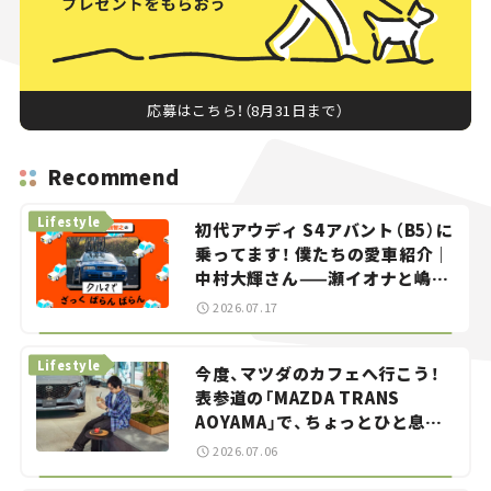
応募はこちら！（8月31日まで）
Recommend
Lifestyle
初代アウディ S4アバント（B5）に
乗ってます！ 僕たちの愛車紹介｜
中村大輝さん——瀬イオナと嶋田
智之の「クルマでざっくばらんば
2026.07.17
らん！」＃20
Lifestyle
今度、マツダのカフェへ行こう！
表参道の「MAZDA TRANS
AOYAMA」で、ちょっとひと息。
——連載｜CCGとクルマでどうす
2026.07.06
る？＜第13回＞