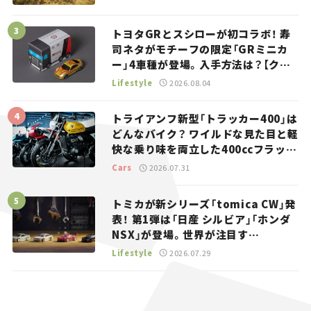
トヨタGRとスシローが初コラボ！ 寿
司ネタがモチーフの限定「GRミニカ
ー」4車種が登場。入手方法は？【クル
マとホビー】
Lifestyle
2026.08.04
トライアンフ新型「トラッカー400」は
どんなバイク？ ワイルドな見た目と軽
快な乗り味を両立した400ccフラット
トラッカー【試乗レビュー】
Cars
2026.07.31
トミカが新シリーズ「tomica CW」発
表！ 第1弾は「日産 シルビア」「ホンダ
NSX」が登場。世界が注目す
る“JDM”に焦点【クルマとホビー】
Lifestyle
2026.07.29