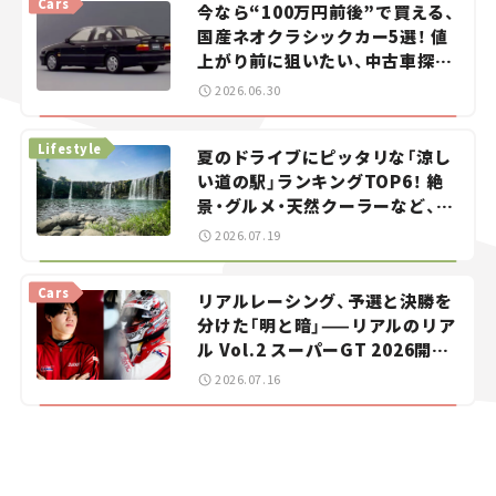
Cars
今なら“100万円前後”で買える、
国産ネオクラシックカー5選！ 値
上がり前に狙いたい、中古車探し
をお手伝い――ちょっとイケてるマ
2026.06.30
イカー選び #02
Lifestyle
夏のドライブにピッタリな「涼し
い道の駅」ランキングTOP6！ 絶
景・グルメ・天然クーラーなど、避
暑におすすめのスポットを紹介
2026.07.19
【道の駅マニアの推し駅ガイド】
vol.15
Cars
リアルレーシング、予選と決勝を
分けた「明と暗」——リアルのリア
ル Vol.2 スーパーGT 2026開幕
戦 岡山国際サーキット
2026.07.16