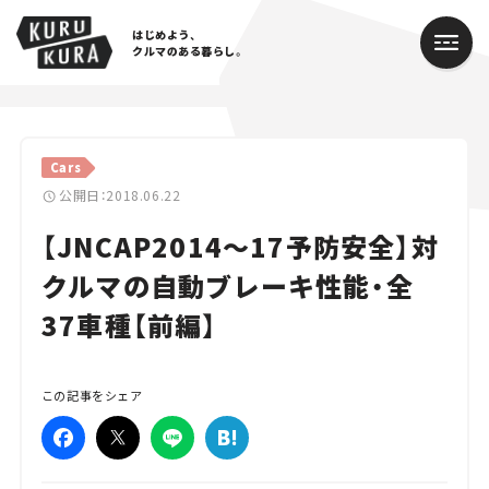
はじめよう、
クルマのある暮らし。
カテゴリ
Cars
Cars
公開日：2018.06.22
【JNCAP2014～17予防安全】対
Lifestyle
クルマの自動ブレーキ性能・全
Traffic
37車種【前編】
Special
Series
この記事をシェア
Campaign
人気のハッシュタグ