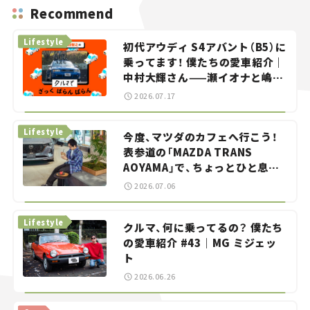
Recommend
Lifestyle
初代アウディ S4アバント（B5）に
乗ってます！ 僕たちの愛車紹介｜
中村大輝さん——瀬イオナと嶋田
智之の「クルマでざっくばらんば
2026.07.17
らん！」＃20
Lifestyle
今度、マツダのカフェへ行こう！
表参道の「MAZDA TRANS
AOYAMA」で、ちょっとひと息。
——連載｜CCGとクルマでどうす
2026.07.06
る？＜第13回＞
Lifestyle
クルマ、何に乗ってるの？ 僕たち
の愛車紹介 #43｜MG ミジェッ
ト
2026.06.26