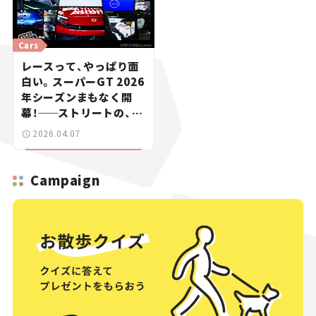
Cars
レースって、やっぱり面
白い。スーパーGT 2026
年シーズンまもなく開
幕！
──
ストリートの、そ
の先へ Vol. 1
2026.04.07
Campaign