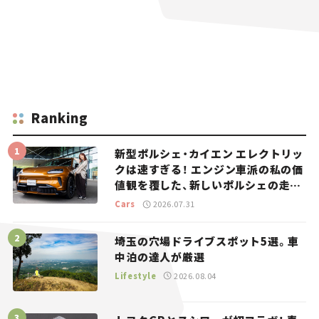
Ranking
新型ポルシェ・カイエン エレクトリッ
クは速すぎる！ エンジン車派の私の価
値観を覆した、新しいポルシェの走
り。
Cars
2026.07.31
埼玉の穴場ドライブスポット5選。車
中泊の達人が厳選
Lifestyle
2026.08.04