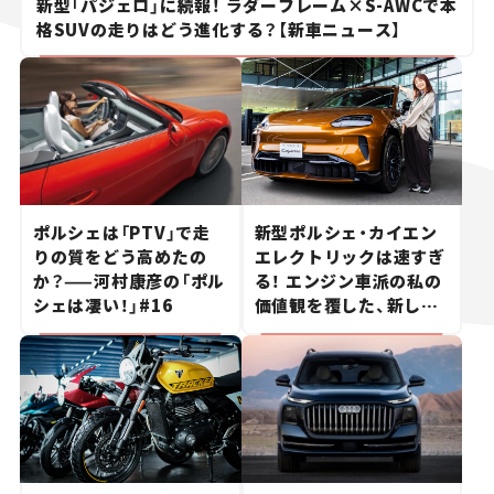
新型「パジェロ」に続報！ ラダーフレーム×S-AWCで本
格SUVの走りはどう進化する？【新車ニュース】
ポルシェは「PTV」で走
新型ポルシェ・カイエン
りの質をどう高めたの
エレクトリックは速すぎ
か？——河村康彦の「ポル
る！ エンジン車派の私の
シェは凄い！」#16
価値観を覆した、新しい
ポルシェの走り。