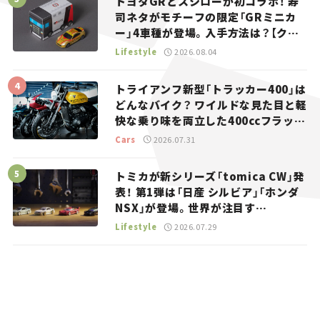
トヨタGRとスシローが初コラボ！ 寿
司ネタがモチーフの限定「GRミニカ
ー」4車種が登場。入手方法は？【クル
マとホビー】
Lifestyle
2026.08.04
トライアンフ新型「トラッカー400」は
どんなバイク？ ワイルドな見た目と軽
快な乗り味を両立した400ccフラット
トラッカー【試乗レビュー】
Cars
2026.07.31
トミカが新シリーズ「tomica CW」発
表！ 第1弾は「日産 シルビア」「ホンダ
NSX」が登場。世界が注目す
る“JDM”に焦点【クルマとホビー】
Lifestyle
2026.07.29