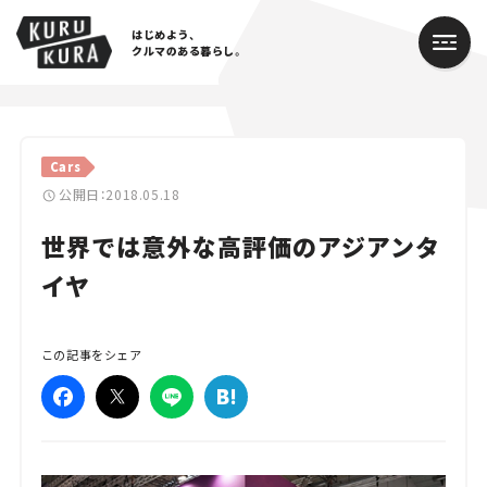
はじめよう、
クルマのある暮らし。
カテゴリ
Cars
Cars
公開日：2018.05.18
世界では意外な高評価のアジアンタ
Lifestyle
イヤ
Traffic
Special
この記事をシェア
Series
Campaign
人気のハッシュタグ