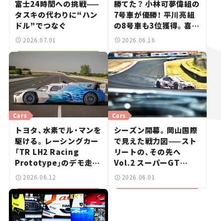
富士24時間への挑戦——
勝てた？ 小林可夢偉組の
タスキの代わりに“ハン
7号車が優勝！ 平川亮組
ドル”でつなぐ
の8号車も3位獲得。喜び
のコメントとともに振り
2026.07.01
2026.06.16
返る
Cars
Cars
トヨタ、水素でル・マンを
シーズン開幕。岡山国際
駆ける。レーシングカー
で見えた戦力図——スト
「TR LH2 Racing
リートの、その先へ
Prototype」のデモ走行
Vol.2 スーパーGT
を初披露
2026開幕戦 岡山国際サ
2026.06.12
2026.06.01
ーキット