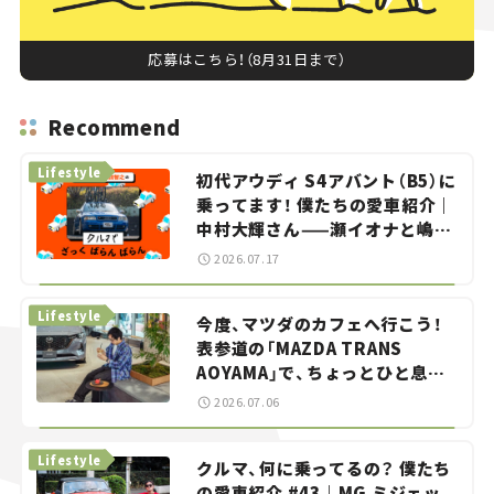
応募はこちら！（8月31日まで）
Recommend
Lifestyle
初代アウディ S4アバント（B5）に
乗ってます！ 僕たちの愛車紹介｜
中村大輝さん——瀬イオナと嶋田
智之の「クルマでざっくばらんば
2026.07.17
らん！」＃20
Lifestyle
今度、マツダのカフェへ行こう！
表参道の「MAZDA TRANS
AOYAMA」で、ちょっとひと息。
——連載｜CCGとクルマでどうす
2026.07.06
る？＜第13回＞
Lifestyle
クルマ、何に乗ってるの？ 僕たち
の愛車紹介 #43｜MG ミジェッ