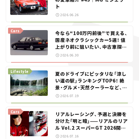
ト
2026.06.26
Cars
今なら“100万円前後”で買える、
国産ネオクラシックカー5選！ 値
上がり前に狙いたい、中古車探し
をお手伝い――ちょっとイケてるマ
2026.06.30
イカー選び #02
Lifestyle
夏のドライブにピッタリな「涼し
い道の駅」ランキングTOP6！ 絶
景・グルメ・天然クーラーなど、避
暑におすすめのスポットを紹介
2026.07.19
【道の駅マニアの推し駅ガイド】
vol.15
Cars
リアルレーシング、予選と決勝を
分けた「明と暗」——リアルのリア
ル Vol.2 スーパーGT 2026開幕
戦 岡山国際サーキット
2026.07.16