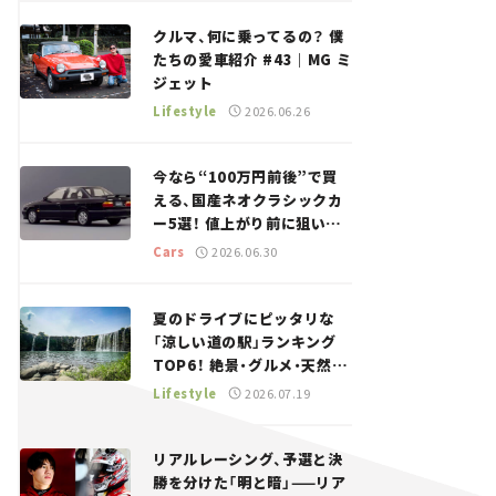
回＞
クルマ、何に乗ってるの？ 僕
たちの愛車紹介 #43｜MG ミ
ジェット
Lifestyle
2026.06.26
今なら“100万円前後”で買
える、国産ネオクラシックカ
ー5選！ 値上がり前に狙いた
い、中古車探しをお手伝い――ち
Cars
2026.06.30
ょっとイケてるマイカー選び
#02
夏のドライブにピッタリな
「涼しい道の駅」ランキング
TOP6！ 絶景・グルメ・天然ク
ーラーなど、避暑におすすめ
Lifestyle
2026.07.19
のスポットを紹介【道の駅マ
ニアの推し駅ガイド】vol.15
リアルレーシング、予選と決
勝を分けた「明と暗」——リア