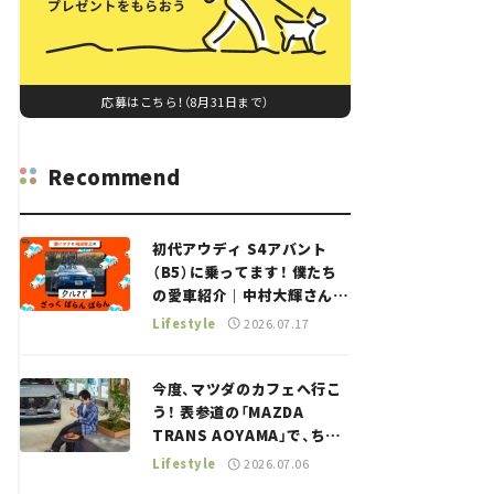
応募はこちら！（8月31日まで）
Recommend
初代アウディ S4アバント
（B5）に乗ってます！ 僕たち
の愛車紹介｜中村大輝さん
——瀬イオナと嶋田智之の
Lifestyle
2026.07.17
「クルマでざっくばらんばら
ん！」＃20
今度、マツダのカフェへ行こ
う！ 表参道の「MAZDA
TRANS AOYAMA」で、ちょ
っとひと息。——連載｜CCG
Lifestyle
2026.07.06
とクルマでどうする？＜第13