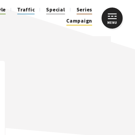
yle
Traffic
Special
Series
Campaign
MENU
CLOSE
人気のハッシュタグ
スズキ ジムニー｜Suzuki Jimny
スズキ｜Suzuki
マツダ｜Mazda
マツダ ロードスター｜Mazda Roadster