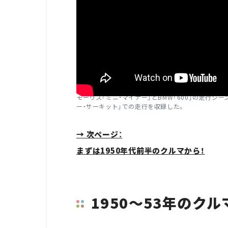
モーリス「ミニ・マイナー」とBMW「600」の走行シ
ー・サーキット」での走行を収録した。
→ 次ページ：
まずは1950年代前半のクルマから！
1950～53年のク