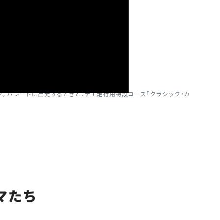
ーン。パレードに出発するときと、デモ走行用特設コース「クラシック・カ
ルマたち