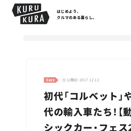
はじめよう、
クルマのある暮らし。
公開日：2017.12.12
Cars
初代「コルベット」や
代の輸入車たち！【
シックカー・フェス20