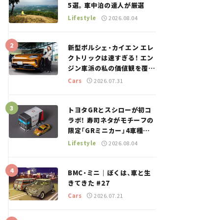
5選。車中泊の達人が厳選
Lifestyle
2026.08.04
新型ポルシェ・カイエン エレ
クトリックは速すぎる！ エン
ジン車派の私の価値観を覆し
た、新しいポルシェの走り。
Cars
2026.07.31
トヨタGRとスシローが初コ
ラボ！ 寿司ネタがモチーフの
限定「GRミニカー」4車種が
登場。入手方法は？【クルマ
Lifestyle
2026.08.04
とホビー】
BMC・ミニ｜ぼくは、車と生
きてきた #27
Cars
2026.07.21