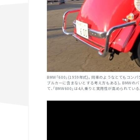
BMW「600」(1959年式)。同車のようなとてもコ
ブルカーに含まないとする考え方もある)。BMWの
て、「BMW600」は4人乗りと実用性が高められている