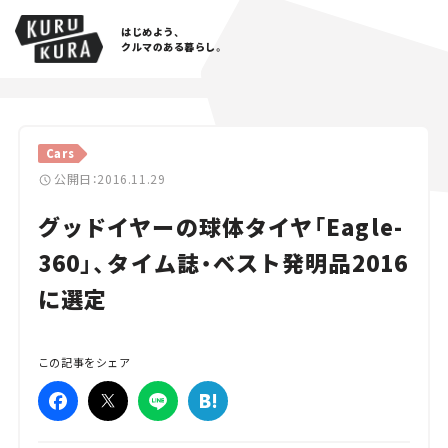
はじめよう、
クルマのある暮らし。
カテゴリ
Cars
Cars
公開日：2016.11.29
グッドイヤーの球体タイヤ「Eagle-
Lifestyle
360」、タイム誌・ベスト発明品2016
Traffic
に選定
Special
Series
この記事をシェア
Campaign
人気のハッシュタグ