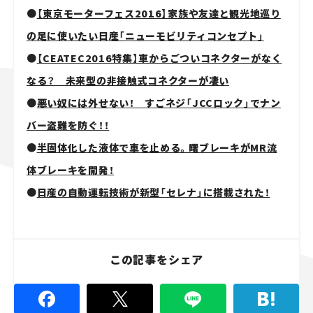
●
【東京モーターフェス2016】家族や友達と観光地巡り
の足に使いたい日産「ニューモビリティコンセプト」
●
【CEATEC2016特集】車からごついコネクターがなく
なる？ 未来型の非接触式コネクターが凄い
●
悪い奴には外せない！ すごネジ「JCCロック」でナン
バー盗難を防ぐ！！
●
半固体化した液体で車を止める。曙ブレーキがMR流
体ブレーキを開発！
●
日産の自動運転技術が新型「セレナ」に搭載された！
この記事をシェア