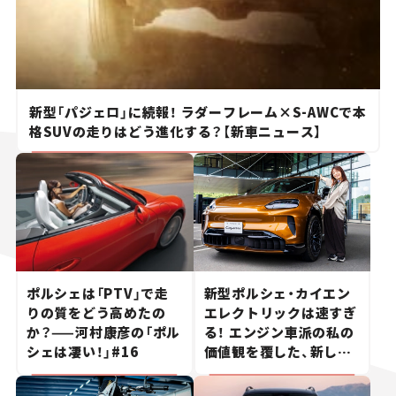
新型「パジェロ」に続報！ ラダーフレーム×S-AWCで本
格SUVの走りはどう進化する？【新車ニュース】
ポルシェは「PTV」で走
新型ポルシェ・カイエン
りの質をどう高めたの
エレクトリックは速すぎ
か？——河村康彦の「ポル
る！ エンジン車派の私の
シェは凄い！」#16
価値観を覆した、新しい
ポルシェの走り。