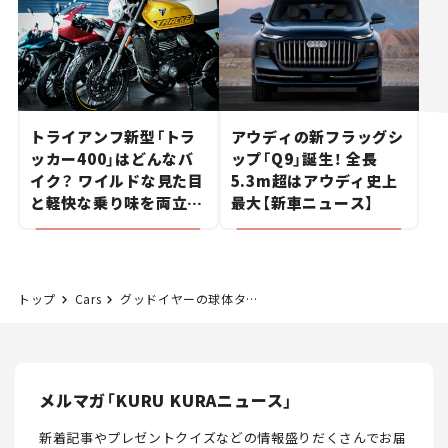
トライアンフ新型「トラ
アウディの新フラッグシ
ッカー400」はどんなバ
ップ「Q9」誕生！ 全長
イク？ ワイルドな見た目
5.3m超はアウディ史上
と軽快な乗り味を両立し
最大【新車ニュース】
た400ccフラットトラッ
カー【試乗レビュー】
トップ
Cars
グッドイヤーの球体タイヤ「Eagle-360」、タイム誌・ベスト発明品2016に選定
メルマガ「KURU KURAニュース」
新着記事やプレゼントクイズなどの情報盛りだくさんでお届