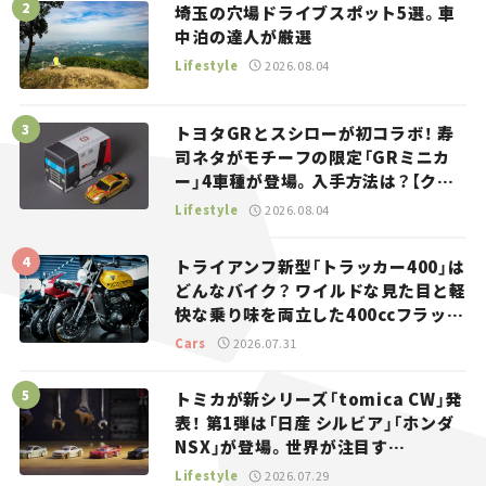
埼玉の穴場ドライブスポット5選。車
中泊の達人が厳選
Lifestyle
2026.08.04
トヨタGRとスシローが初コラボ！ 寿
司ネタがモチーフの限定「GRミニカ
ー」4車種が登場。入手方法は？【クル
マとホビー】
Lifestyle
2026.08.04
トライアンフ新型「トラッカー400」は
どんなバイク？ ワイルドな見た目と軽
快な乗り味を両立した400ccフラット
トラッカー【試乗レビュー】
Cars
2026.07.31
トミカが新シリーズ「tomica CW」発
表！ 第1弾は「日産 シルビア」「ホンダ
NSX」が登場。世界が注目す
る“JDM”に焦点【クルマとホビー】
Lifestyle
2026.07.29