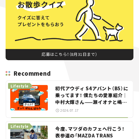
応募はこちら！（8月31日まで）
Recommend
Lifestyle
初代アウディ S4アバント（B5）に
乗ってます！ 僕たちの愛車紹介｜
中村大輝さん——瀬イオナと嶋田
智之の「クルマでざっくばらんば
2026.07.17
らん！」＃20
Lifestyle
今度、マツダのカフェへ行こう！
表参道の「MAZDA TRANS