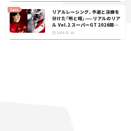
vol.15
Cars
リアルレーシング、予選と決勝を
分けた「明と暗」——リアルのリア
ル Vol.2 スーパーGT 2026開幕
戦 岡山国際サーキット
2026.07.16