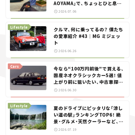
AOYAMA」で、ちょっとひと息。
——連載｜CCGとクルマでどうす
2026.07.06
る？＜第13回＞
Lifestyle
クルマ、何に乗ってるの？ 僕たち
の愛車紹介 #43｜MG ミジェッ
ト
2026.06.26
Cars
今なら“100万円前後”で買える、
国産ネオクラシックカー5選！ 値
上がり前に狙いたい、中古車探し
をお手伝い――ちょっとイケてるマ
2026.06.30
イカー選び #02
Lifestyle
夏のドライブにピッタリな「涼し
い道の駅」ランキングTOP6！ 絶
景・グルメ・天然クーラーなど、避
暑におすすめのスポットを紹介
2026.07.19
【道の駅マニアの推し駅ガイド】