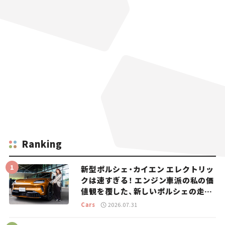
Ranking
新型ポルシェ・カイエン エレクトリッ
クは速すぎる！ エンジン車派の私の価
値観を覆した、新しいポルシェの走
り。
Cars
2026.07.31