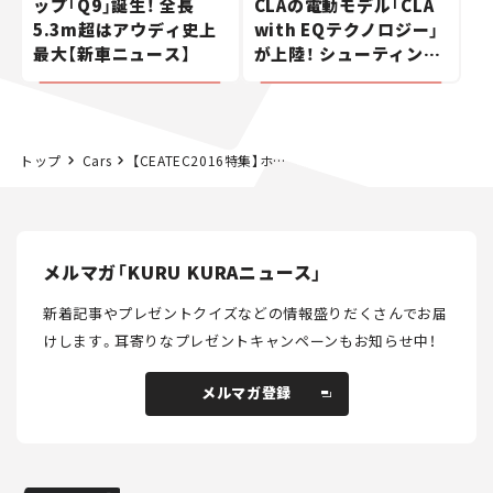
ップ「Q9」誕生！ 全長
CLAの電動モデル「CLA
5.3m超はアウディ史上
with EQテクノロジー」
最大【新車ニュース】
が上陸！ シューティング
ブレークも発売【新車ニ
ュース】
トップ
Cars
【CEATEC2016特集】ホンダ、3Dプリントで「MC-β」をカスタマイズ
メルマガ「KURU KURAニュース」
新着記事やプレゼントクイズなどの情報盛りだくさんでお届
けします。
耳寄りなプレゼントキャンペーンもお知らせ中！
メルマガ登録