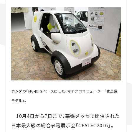
スズキ ジムニー｜Suzuki Jimny
スズキ｜Suzuki
マツダ｜Mazda
マツダ ロードスター｜Mazda Roadster
ホンダの「MC-β」をベースにした、マイクロコミューター「豊島屋
モデル」。
10月4日から7日まで、幕張メッセで開催された
日本最大級の総合家電展示会「CEATEC2016」。