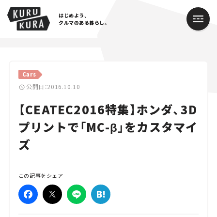
はじめよう、
クルマのある暮らし。
カテゴリ
Cars
Cars
公開日：2016.10.10
【CEATEC2016特集】ホンダ、3D
Lifestyle
プリントで「MC-β」をカスタマイ
Traffic
ズ
Special
Series
この記事をシェア
Campaign
人気のハッシュタグ