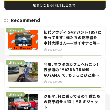
応募はこちら！（8月31日まで）
Recommend
Lifestyle
初代アウディ S4アバント（B5）に
乗ってます！ 僕たちの愛車紹介｜
中村大輝さん——瀬イオナと嶋田
智之の「クルマでざっくばらんば
2026.07.17
らん！」＃20
Lifestyle
今度、マツダのカフェへ行こう！
表参道の「MAZDA TRANS
AOYAMA」で、ちょっとひと息。
——連載｜CCGとクルマでどうす
2026.07.06
る？＜第13回＞
Lifestyle
クルマ、何に乗ってるの？ 僕たち
の愛車紹介 #43｜MG ミジェッ
ト