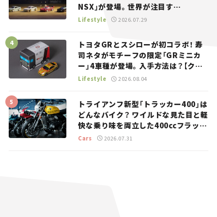
NSX」が登場。世界が注目す
る“JDM”に焦点【クルマとホビー】
Lifestyle
2026.07.29
トヨタGRとスシローが初コラボ！ 寿
司ネタがモチーフの限定「GRミニカ
ー」4車種が登場。入手方法は？【クル
マとホビー】
Lifestyle
2026.08.04
トライアンフ新型「トラッカー400」は
どんなバイク？ ワイルドな見た目と軽
快な乗り味を両立した400ccフラット
トラッカー【試乗レビュー】
Cars
2026.07.31