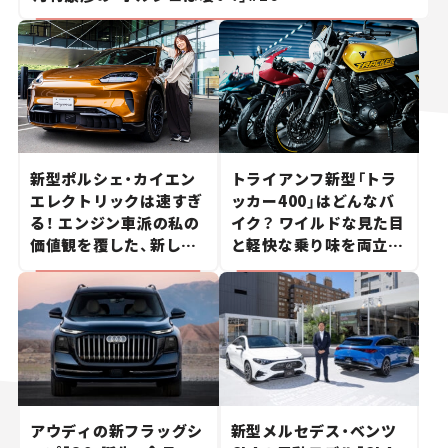
新型ポルシェ・カイエン
トライアンフ新型「トラ
エレクトリックは速すぎ
ッカー400」はどんなバ
る！ エンジン車派の私の
イク？ ワイルドな見た目
価値観を覆した、新しい
と軽快な乗り味を両立し
ポルシェの走り。
た400ccフラットトラッ
カー【試乗レビュー】
アウディの新フラッグシ
新型メルセデス・ベンツ