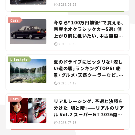
2026.06.26
Cars
今なら“100万円前後”で買える、
国産ネオクラシックカー5選！ 値
上がり前に狙いたい、中古車探し
をお手伝い――ちょっとイケてるマ
2026.06.30
イカー選び #02
Lifestyle
夏のドライブにピッタリな「涼し
い道の駅」ランキングTOP6！ 絶
景・グルメ・天然クーラーなど、避
暑におすすめのスポットを紹介
2026.07.19
【道の駅マニアの推し駅ガイド】
vol.15
Cars
リアルレーシング、予選と決勝を
分けた「明と暗」——リアルのリア
ル Vol.2 スーパーGT 2026開幕
戦 岡山国際サーキット
2026.07.16