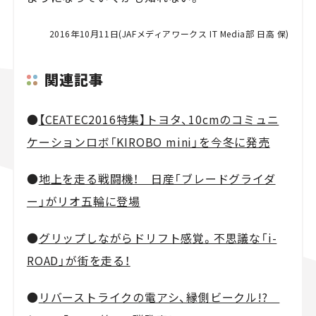
2016年10月11日(JAFメディアワークス IT Media部 日高 保)
関連記事
●
【CEATEC2016特集】トヨタ、10cmのコミュニ
ケーションロボ「KIROBO mini」を今冬に発売
●
地上を走る戦闘機！ 日産「ブレードグライダ
ー」がリオ五輪に登場
●
グリップしながらドリフト感覚。不思議な「i-
ROAD」が街を走る！
●
リバーストライクの電アシ、縁側ビークル!?