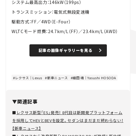
システム最高出力：146kW（199ps）
トランスミッション：電気式無段変速機
駆動方式：FF／4WD（E-Four）
WLTCモード燃費：24.7km/L（FF）／23.4km/L（AWD）
記事の画像ギャラリーを見る
レクサス｜Lexus
新車ニュース
細田 靖｜Yasushi HOSODA
▼関連記事
■
レクサス新型「ES」発売！ 8代目は新開発プラットフォーム
を採用してHEVとBEVを設定。セダンはまだまだ終わらない！
【新車ニュース】