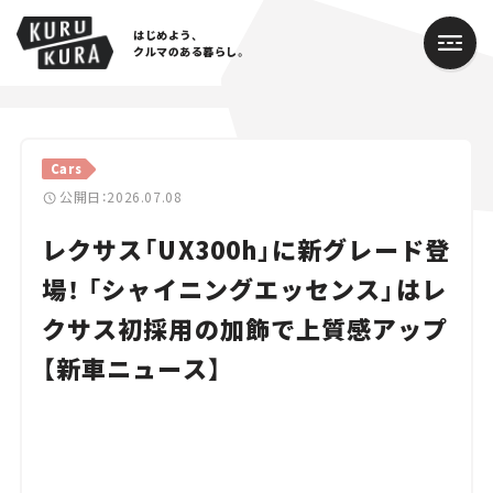
はじめよう、
クルマのある暮らし。
カテゴリ
Cars
Cars
公開日：2026.07.08
レクサス「UX300h」に新グレード登
Lifestyle
場！ 「シャイニングエッセンス」はレ
Traffic
クサス初採用の加飾で上質感アップ
Special
【新車ニュース】
Series
Campaign
人気のハッシュタグ