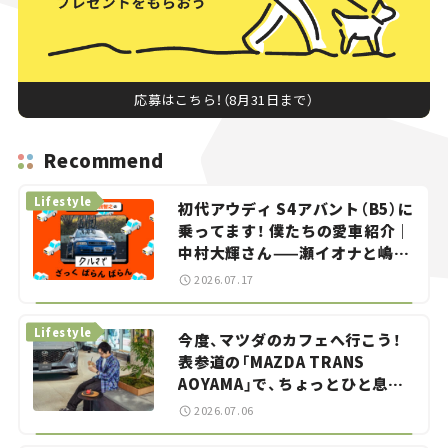
応募はこちら！（8月31日まで）
Recommend
Lifestyle
初代アウディ S4アバント（B5）に
乗ってます！ 僕たちの愛車紹介｜
中村大輝さん——瀬イオナと嶋田
智之の「クルマでざっくばらんば
2026.07.17
らん！」＃20
Lifestyle
今度、マツダのカフェへ行こう！
表参道の「MAZDA TRANS
AOYAMA」で、ちょっとひと息。
——連載｜CCGとクルマでどうす
2026.07.06
る？＜第13回＞