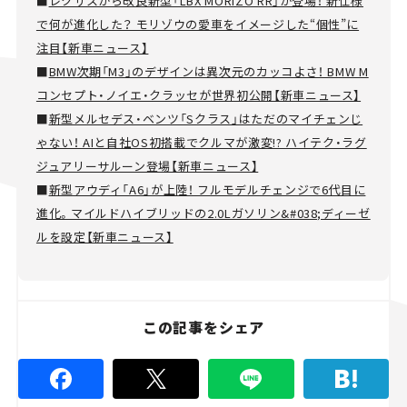
■
レクサスから改良新型「LBX MORIZO RR」が登場！ 新仕様
で何が進化した？ モリゾウの愛車をイメージした“個性”に
注目【新車ニュース】
■
BMW次期「M3」のデザインは異次元のカッコよさ！ BMW M
コンセプト・ノイエ・クラッセが世界初公開【新車ニュース】
■
新型メルセデス・ベンツ「Sクラス」はただのマイチェンじ
ゃない！ AIと自社OS初搭載でクルマが激変!? ハイテク・ラグ
ジュアリーサルーン登場【新車ニュース】
■
新型アウディ「A6」が上陸！ フルモデルチェンジで6代目に
進化。マイルドハイブリッドの2.0Lガソリン&#038;ディーゼ
ルを設定【新車ニュース】
この記事をシェア