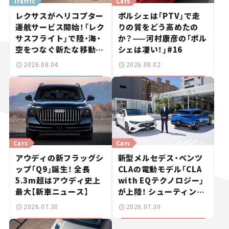
Traffic
Cars
レクサスがヘリコプター
ポルシェは「PTV」で走
運航サービス開始！「レク
りの質をどう高めたの
サスフライト」で陸・海・
か？——河村康彦の「ポル
空をつなぐ新たな移動体
シェは凄い！」#16
験とは
2026.08.04
2026.08.02
Cars
Cars
アウディの新フラッグシ
新型メルセデス・ベンツ
ップ「Q9」誕生！ 全長
CLAの電動モデル「CLA
5.3m超はアウディ史上
with EQテクノロジー」
最大【新車ニュース】
が上陸！ シューティング
ブレークも発売【新車ニ
2026.07.30
2026.07.30
ュース】