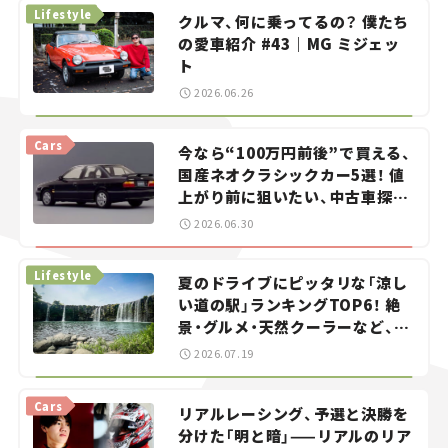
Lifestyle
クルマ、何に乗ってるの？ 僕たち
の愛車紹介 #43｜MG ミジェッ
ト
2026.06.26
Cars
今なら“100万円前後”で買える、
国産ネオクラシックカー5選！ 値
上がり前に狙いたい、中古車探し
をお手伝い――ちょっとイケてるマ
2026.06.30
イカー選び #02
Lifestyle
夏のドライブにピッタリな「涼し
い道の駅」ランキングTOP6！ 絶
景・グルメ・天然クーラーなど、避
暑におすすめのスポットを紹介
2026.07.19
【道の駅マニアの推し駅ガイド】
vol.15
Cars
リアルレーシング、予選と決勝を
分けた「明と暗」——リアルのリア