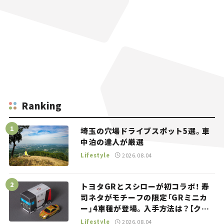
Ranking
埼玉の穴場ドライブスポット5選。車
中泊の達人が厳選
Lifestyle
2026.08.04
トヨタGRとスシローが初コラボ！ 寿
司ネタがモチーフの限定「GRミニカ
ー」4車種が登場。入手方法は？【クル
マとホビー】
Lifestyle
2026.08.04