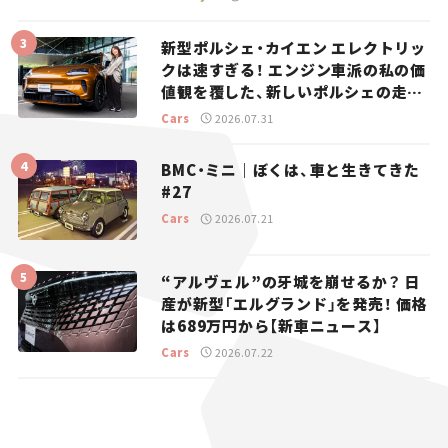
新型ポルシェ・カイエン エレクトリッ
クは速すぎる！ エンジン車派の私の価
値観を覆した、新しいポルシェの走
り。
Cars
2026.07.31
BMC・ミニ｜ぼくは、車と生きてきた
#27
Cars
2026.07.21
“アルヴェル”の牙城を崩せるか？ 日
産が新型「エルグランド」を発売！ 価格
は689万円から【新車ニュース】
Cars
2026.07.22