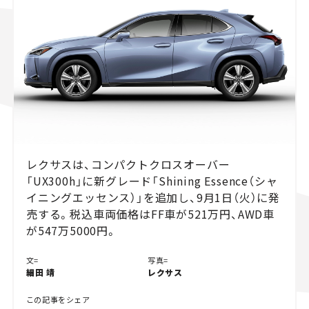
スズキ ジムニー｜Suzuki Jimny
スズキ｜Suzuki
マツダ｜Mazda
マツダ ロードスター｜Mazda Roadster
レクサスは、コンパクトクロスオーバー
「UX300h」に新グレード「Shining Essence（シャ
イニングエッセンス）」を追加し、9月1日（火）に発
売する。税込車両価格はFF車が521万円、AWD車
が547万5000円。
文=
写真=
細田 靖
レクサス
この記事をシェア