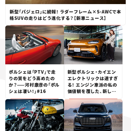
新型「パジェロ」に続報！ ラダーフレーム×S-AWCで本
格SUVの走りはどう進化する？【新車ニュース】
ポルシェは「PTV」で走
新型ポルシェ・カイエン
りの質をどう高めたの
エレクトリックは速すぎ
か？——河村康彦の「ポル
る！ エンジン車派の私の
シェは凄い！」#16
価値観を覆した、新しい
ポルシェの走り。