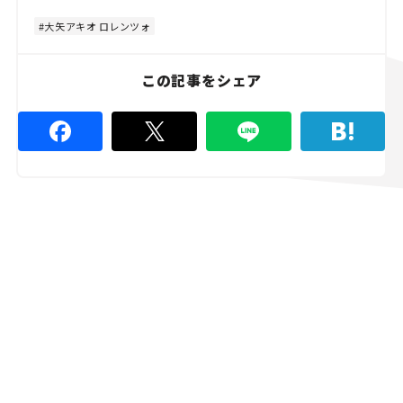
e
4
8
大矢アキオ ロレンツォ
.
8
9
%
この記事をシェア