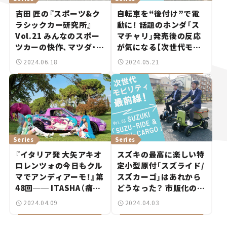
吉田 匠の『スポーツ&ク
自転車を“後付け”で電
ラシックカー研究所』
動に！ 話題のホンダ「ス
Vol.21 みんなのスポー
マチャリ」発売後の反応
ツカーの快作、マツダ・ロ
が気になる【次世代モビ
ードスター。
リティ最前線！Vol.4】
2024.06.18
2024.05.21
Series
Series
『イタリア発 大矢アキオ
スズキの最高に楽しい特
ロレンツォの今日もクル
定小型原付「スズライド/
マでアンディアーモ！』第
スズカーゴ」はあれから
48回── ITASHA（痛
どうなった？ 市販化の可
車）は僕の人生を変えた！
能性を訊いてみた！【次世
2024.04.09
2024.04.03
イタリア版クラブのメン
代モビリティ最前線！
バーに聞く
Vol.3】