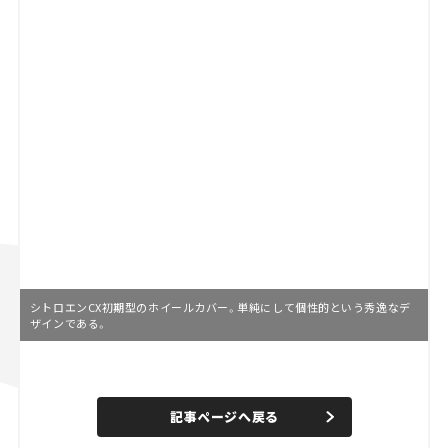
シトロエンCX初期型のホイールカバー。単純にして個性的という秀逸なデ
ザインである。
L
o
/
U
a
n
d
記事ページへ戻る
m
e
u
d
t
: