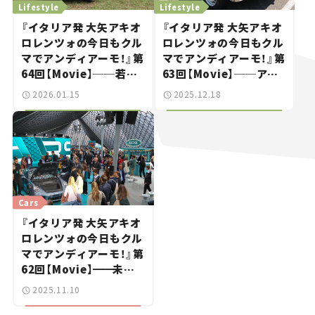
Lifestyle
Lifestyle
『イタリア発 大矢アキオ
『イタリア発 大矢アキオ
ロレンツォの今日もクル
ロレンツォの今日もクル
マでアンディアーモ！』第
マでアンディアーモ！』第
64回【Movie】──若人
63回【Movie】──アル
よ、魔改造パンダで砂漠
ファ・ロメオ115周年祭
2026.01.15
2025.12.18
を目指せ！
リポート！ 若者アルフィ
スタは「年上」がお好き？
Cars
『イタリア発 大矢アキオ
ロレンツォの今日もクル
マでアンディアーモ！』第
62回【Movie】
━━
未知
の自動車ブランドも「カ
2025.11.10
モン！」の若者たち｜ミュ