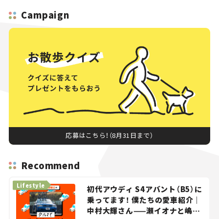
ンヘンIAA 2025リポー
ト（オープンスペース編）
Campaign
応募はこちら！（8月31日まで）
Recommend
Lifestyle
初代アウディ S4アバント（B5）に
乗ってます！ 僕たちの愛車紹介｜
中村大輝さん——瀬イオナと嶋田