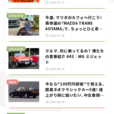
智之の「クルマでざっくばらんば
2026.07.17
らん！」＃20
Lifestyle
今度、マツダのカフェへ行こう！
表参道の「MAZDA TRANS
AOYAMA」で、ちょっとひと息。
——連載｜CCGとクルマでどうす
2026.07.06
る？＜第13回＞
Lifestyle
クルマ、何に乗ってるの？ 僕たち
の愛車紹介 #43｜MG ミジェッ
ト
2026.06.26
Cars
今なら“100万円前後”で買える、
国産ネオクラシックカー5選！ 値
上がり前に狙いたい、中古車探し
をお手伝い――ちょっとイケてるマ
2026.06.30
イカー選び #02