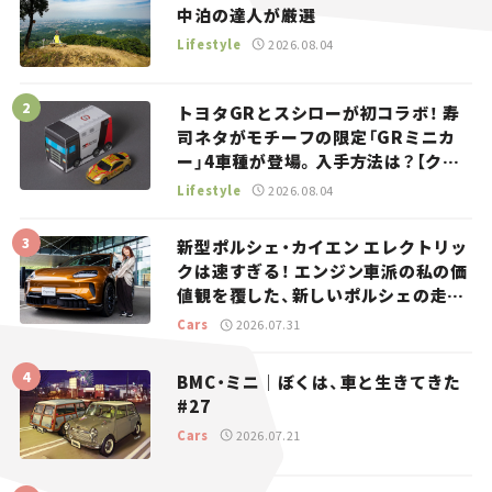
中泊の達人が厳選
Lifestyle
2026.08.04
トヨタGRとスシローが初コラボ！ 寿
司ネタがモチーフの限定「GRミニカ
ー」4車種が登場。入手方法は？【クル
マとホビー】
Lifestyle
2026.08.04
新型ポルシェ・カイエン エレクトリッ
クは速すぎる！ エンジン車派の私の価
値観を覆した、新しいポルシェの走
り。
Cars
2026.07.31
BMC・ミニ｜ぼくは、車と生きてきた
#27
Cars
2026.07.21