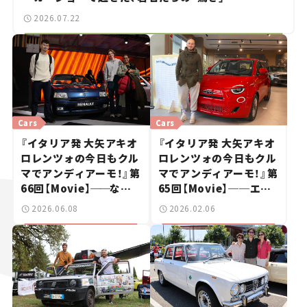
2026.07.22
Cars
Cars
『イタリア発 大矢アキオ
『イタリア発 大矢アキオ
ロレンツォの今日もクル
ロレンツォの今日もクル
マでアンディアーモ！』第
マでアンディアーモ！』第
66回【Movie】
──
なぜ
65回【Movie】──エン
「不鮮明」がトレンドに？
ジン版ついに本国で発
2026.06.08
2026.02.06
若者たちがレトロモビル
売！新型フィアット500
に熱視線を注ぐ理由