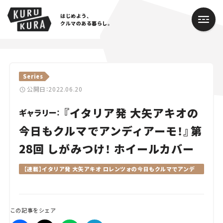
はじめよう、
クルマのある暮らし。
カテゴリ
Series
Cars
公開日：2022.06.20
『イタリア発 大矢アキオの
Lifestyle
ギャラリー：
今日もクルマでアンディアーモ！』第
Traffic
28回 しがみつけ！ ホイールカバー
Special
【連載】イタリア発 大矢アキオ ロレンツォの今日もクルマでアンデ
ィアーモ！
Series
Campaign
この記事をシェア
人気のハッシュタグ