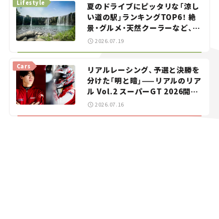
Lifestyle
夏のドライブにピッタリな「涼し
い道の駅」ランキングTOP6！ 絶
景・グルメ・天然クーラーなど、避
暑におすすめのスポットを紹介
2026.07.19
【道の駅マニアの推し駅ガイド】
vol.15
Cars
リアルレーシング、予選と決勝を
分けた「明と暗」——リアルのリア
ル Vol.2 スーパーGT 2026開幕
戦 岡山国際サーキット
2026.07.16