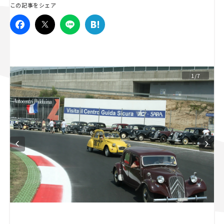
この記事をシェア
スズキ ジムニー｜Suzuki Jimny
スズキ｜Suzuki
マツダ｜Mazda
マツダ ロードスター｜Mazda Roadster
1/7