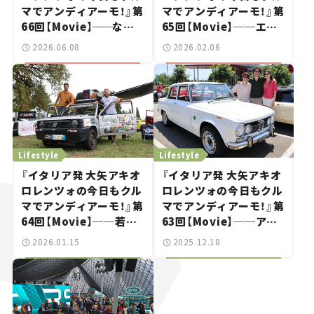
マでアンディアーモ！』第
マでアンディアーモ！』第
66回【Movie】
──
なぜ
65回【Movie】──エン
「不鮮明」がトレンドに？
ジン版ついに本国で発
2026.06.08
2026.02.06
若者たちがレトロモビル
売！新型フィアット500
に熱視線を注ぐ理由
Lifestyle
Lifestyle
『イタリア発 大矢アキオ
『イタリア発 大矢アキオ
ロレンツォの今日もクル
ロレンツォの今日もクル
マでアンディアーモ！』第
マでアンディアーモ！』第
64回【Movie】──若人
63回【Movie】──アル
よ、魔改造パンダで砂漠
ファ・ロメオ115周年祭
2026.01.15
2025.12.18
を目指せ！
リポート！ 若者アルフィ
スタは「年上」がお好き？