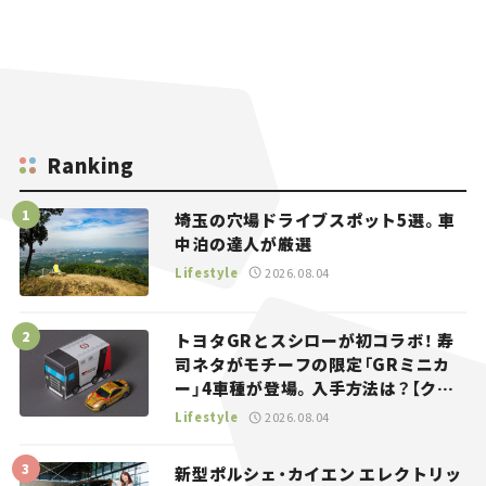
Ranking
埼玉の穴場ドライブスポット5選。車
中泊の達人が厳選
Lifestyle
2026.08.04
トヨタGRとスシローが初コラボ！ 寿
司ネタがモチーフの限定「GRミニカ
ー」4車種が登場。入手方法は？【クル
マとホビー】
Lifestyle
2026.08.04
新型ポルシェ・カイエン エレクトリッ