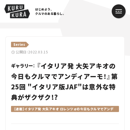
はじめよう、
クルマのある暮らし。
カテゴリ
Series
Cars
公開日：2022.03.15
『イタリア発 大矢アキオの
Lifestyle
ギャラリー：
今日もクルマでアンディアーモ！』第
Traffic
25回 "イタリア版JAF"は意外な特
Special
典がザクザク!?
Series
【連載】イタリア発 大矢アキオ ロレンツォの今日もクルマでアンデ
ィアーモ！
Campaign
人気のハッシュタグ