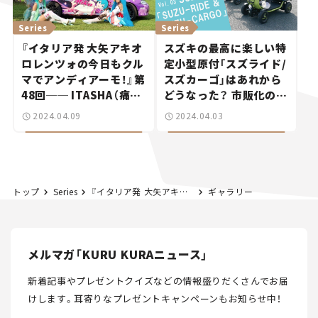
Series
Series
『イタリア発 大矢アキオ
スズキの最高に楽しい特
ロレンツォの今日もクル
定小型原付「スズライド/
マでアンディアーモ！』第
スズカーゴ」はあれから
48回── ITASHA（痛
どうなった？ 市販化の可
車）は僕の人生を変えた！
能性を訊いてみた！【次世
2024.04.09
2024.04.03
イタリア版クラブのメン
代モビリティ最前線！
バーに聞く
Vol.3】
トップ
Series
『イタリア発 大矢アキオの今日もクルマでアンディアーモ！』第25回 “イタリア版JAF”は意外な特典がザクザク!?
ギャラリー
メルマガ「KURU KURAニュース」
新着記事やプレゼントクイズなどの情報盛りだくさんでお届
けします。
耳寄りなプレゼントキャンペーンもお知らせ中！