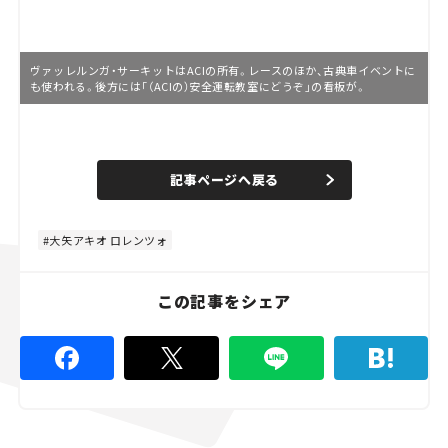
ヴァッレルンガ・サーキットはACIの所有。レースのほか、古典車イベントに
も使われる。後方には「（ACIの）安全運転教室にどうぞ」の看板が。
L
o
/
U
a
n
d
記事ページへ戻る
m
e
u
d
t
:
e
8
0
大矢アキオ ロレンツォ
.
0
0
%
この記事をシェア