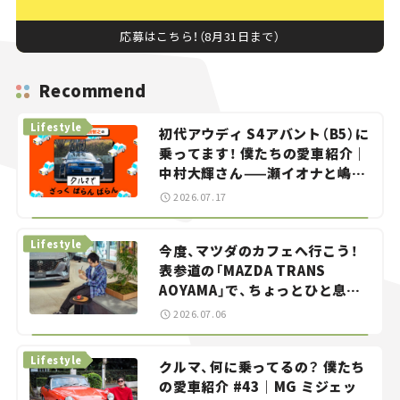
応募はこちら！（8月31日まで）
Recommend
Lifestyle
初代アウディ S4アバント（B5）に
乗ってます！ 僕たちの愛車紹介｜
中村大輝さん——瀬イオナと嶋田
智之の「クルマでざっくばらんば
2026.07.17
らん！」＃20
Lifestyle
今度、マツダのカフェへ行こう！
表参道の「MAZDA TRANS
AOYAMA」で、ちょっとひと息。
——連載｜CCGとクルマでどうす
2026.07.06
る？＜第13回＞
Lifestyle
クルマ、何に乗ってるの？ 僕たち
の愛車紹介 #43｜MG ミジェッ