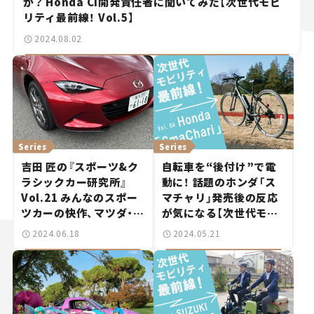
か？ Honda CI開発責任者に聞いてみた【次世代モビ
リティ最前線！ Vol.5】
2024.08.02
Series
Series
吉田 匠の『スポーツ&ク
自転車を“後付け”で電
ラシックカー研究所』
動に！ 話題のホンダ「ス
Vol.21 みんなのスポー
マチャリ」発売後の反応
ツカーの快作、マツダ・ロ
が気になる【次世代モビ
ードスター。
リティ最前線！Vol.4】
2024.06.18
2024.05.21