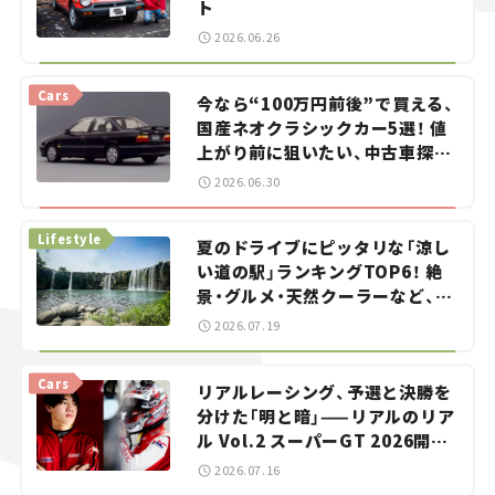
ト
2026.06.26
Cars
今なら“100万円前後”で買える、
国産ネオクラシックカー5選！ 値
上がり前に狙いたい、中古車探し
をお手伝い――ちょっとイケてるマ
2026.06.30
イカー選び #02
Lifestyle
夏のドライブにピッタリな「涼し
い道の駅」ランキングTOP6！ 絶
景・グルメ・天然クーラーなど、避
暑におすすめのスポットを紹介
2026.07.19
【道の駅マニアの推し駅ガイド】
vol.15
Cars
リアルレーシング、予選と決勝を
分けた「明と暗」——リアルのリア
ル Vol.2 スーパーGT 2026開幕
戦 岡山国際サーキット
2026.07.16