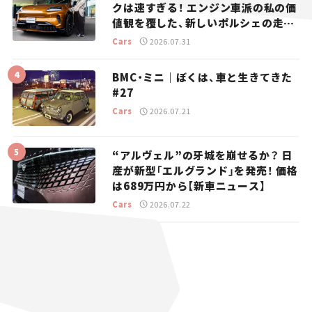
クは速すぎる！ エンジン車派の私の価
値観を覆した、新しいポルシェの走
り。
Cars
2026.07.31
BMC・ミニ｜ぼくは、車と生きてきた
#27
Cars
2026.07.21
“アルヴェル”の牙城を崩せるか？ 日
産が新型「エルグランド」を発売！ 価格
は689万円から【新車ニュース】
Cars
2026.07.22