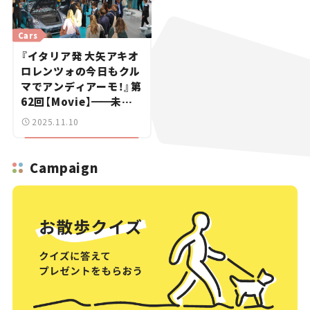
Cars
『イタリア発 大矢アキオ
ロレンツォの今日もクル
マでアンディアーモ！』第
62回【Movie】
━━
未知
の自動車ブランドも「カ
2025.11.10
モン！」の若者たち｜ミュ
ンヘンIAA 2025リポー
ト（オープンスペース編）
Campaign