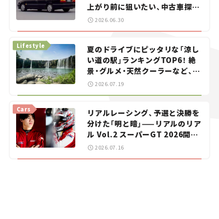
上がり前に狙いたい、中古車探し
をお手伝い――ちょっとイケてるマ
2026.06.30
イカー選び #02
Lifestyle
夏のドライブにピッタリな「涼し
い道の駅」ランキングTOP6！ 絶
景・グルメ・天然クーラーなど、避
暑におすすめのスポットを紹介
2026.07.19
【道の駅マニアの推し駅ガイド】
vol.15
Cars
リアルレーシング、予選と決勝を
分けた「明と暗」——リアルのリア
ル Vol.2 スーパーGT 2026開幕
戦 岡山国際サーキット
2026.07.16