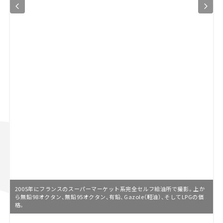
2005年にフランスのスーパーマーケット系完全セルフ給油所で撮影。上か
ら無鉛98オクタン、無鉛95オクタン、有鉛、Gazole（軽油）、そしてLPGの価
格。