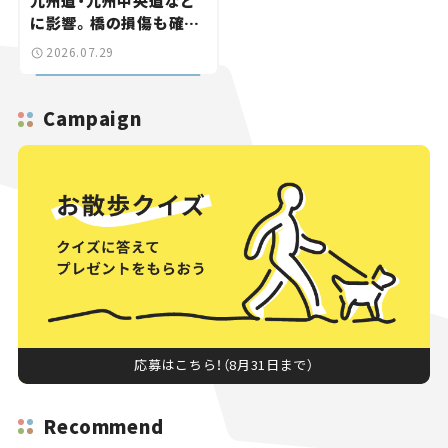
九州道・九州中央道など
に影響。橋の損傷も確認
【道路のニュース】
2026.07.29
Campaign
応募はこちら！（8月31日まで）
Recommend