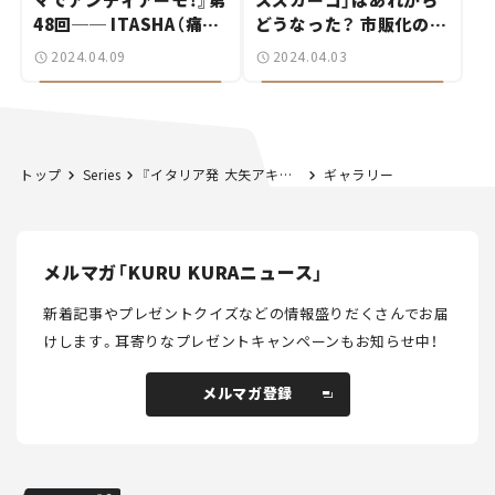
48回── ITASHA（痛
どうなった？ 市販化の可
車）は僕の人生を変えた！
能性を訊いてみた！【次世
2024.04.09
2024.04.03
イタリア版クラブのメン
代モビリティ最前線！
バーに聞く
Vol.3】
トップ
Series
『イタリア発 大矢アキオの今日もクルマでアンディアーモ！』第6回 日本だけじゃない!? イタリアやフランスでも”誤給油”が起きてしまうワケ
ギャラリー
メルマガ「KURU KURAニュース」
新着記事やプレゼントクイズなどの情報盛りだくさんでお届
けします。
耳寄りなプレゼントキャンペーンもお知らせ中！
メルマガ登録