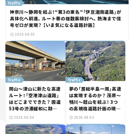
Traffic
神奈川～静岡を結ぶ！“第3の東名”「伊豆湘南道路」が
具体化へ前進。ルート帯の複数案検討へ。熱海まで信
号ゼロが実現？ 【いま気になる道路計画】
2026.08.05
Traffic
Traffic
岡山～津山に新たな高速
夢の「房総半島一周」高速
ルート！「空港津山道路」
は実現するのか？ 茂原～
はどこまでできた？ 国道
鴨川～館山を結ぶ！ 3つ
53号の渋滞緩和に期待。
の高規格道路計画の現
岡山市側でも動きが【い
状。「館山鴨川道路」で検
2026.08.04
2026.08.03
ま気になる道路計画】
討進む【いま気になる道
路計画】