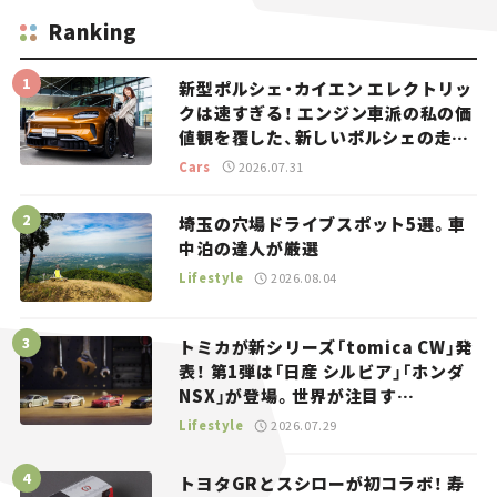
Ranking
新型ポルシェ・カイエン エレクトリッ
クは速すぎる！ エンジン車派の私の価
値観を覆した、新しいポルシェの走
り。
Cars
2026.07.31
埼玉の穴場ドライブスポット5選。車
中泊の達人が厳選
Lifestyle
2026.08.04
トミカが新シリーズ「tomica CW」発
表！ 第1弾は「日産 シルビア」「ホンダ
NSX」が登場。世界が注目す
る“JDM”に焦点【クルマとホビー】
Lifestyle
2026.07.29
トヨタGRとスシローが初コラボ！ 寿