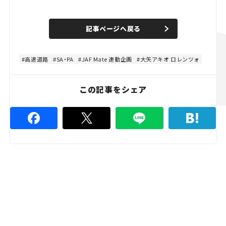
L
o
/
U
a
n
d
記事ページへ戻る
m
e
u
d
t
:
e
4
8
高速道路
SA・PA
JAF Mate 連動企画
大矢アキオ ロレンツォ
.
8
9
%
この記事をシェア