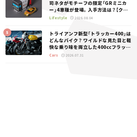
司ネタがモチーフの限定「GRミニカ
ー」4車種が登場。入手方法は？【クル
マとホビー】
Lifestyle
2026.08.04
トライアンフ新型「トラッカー400」は
どんなバイク？ ワイルドな見た目と軽
快な乗り味を両立した400ccフラット
トラッカー【試乗レビュー】
Cars
2026.07.31