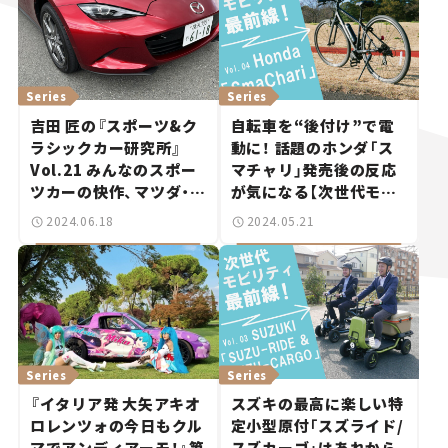
Series
Series
吉田 匠の『スポーツ&ク
自転車を“後付け”で電
ラシックカー研究所』
動に！ 話題のホンダ「ス
Vol.21 みんなのスポー
マチャリ」発売後の反応
ツカーの快作、マツダ・ロ
が気になる【次世代モビ
ードスター。
リティ最前線！Vol.4】
2024.06.18
2024.05.21
Series
Series
『イタリア発 大矢アキオ
スズキの最高に楽しい特
ロレンツォの今日もクル
定小型原付「スズライド/
マでアンディアーモ！』第
スズカーゴ」はあれから