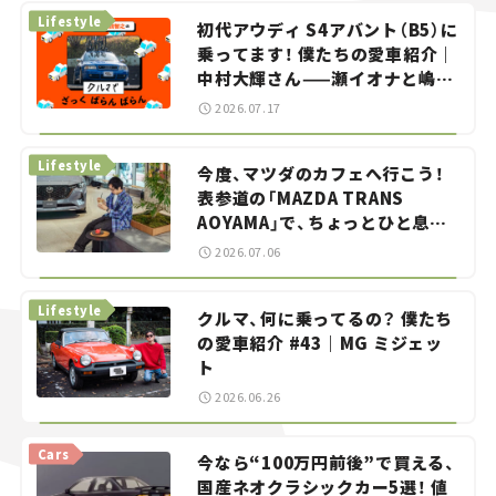
Lifestyle
初代アウディ S4アバント（B5）に
乗ってます！ 僕たちの愛車紹介｜
中村大輝さん——瀬イオナと嶋田
智之の「クルマでざっくばらんば
2026.07.17
らん！」＃20
Lifestyle
今度、マツダのカフェへ行こう！
表参道の「MAZDA TRANS
AOYAMA」で、ちょっとひと息。
——連載｜CCGとクルマでどうす
2026.07.06
る？＜第13回＞
Lifestyle
クルマ、何に乗ってるの？ 僕たち
の愛車紹介 #43｜MG ミジェッ
ト
2026.06.26
Cars
今なら“100万円前後”で買える、
国産ネオクラシックカー5選！ 値