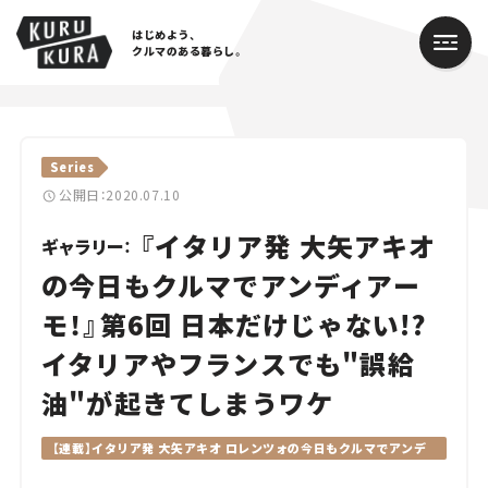
はじめよう、
クルマのある暮らし。
カテゴリ
Series
Cars
公開日：2020.07.10
『イタリア発 大矢アキオ
Lifestyle
ギャラリー：
の今日もクルマでアンディアー
Traffic
モ！』第6回 日本だけじゃない!?
Special
イタリアやフランスでも"誤給
Series
油"が起きてしまうワケ
Campaign
【連載】イタリア発 大矢アキオ ロレンツォの今日もクルマでアンデ
ィアーモ！
人気のハッシュタグ