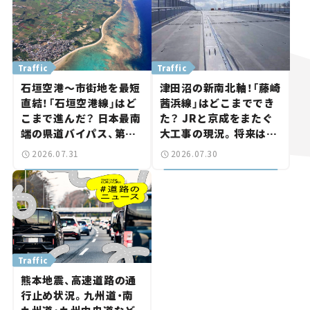
Traffic
Traffic
石垣空港～市街地を最短
津田沼の新南北軸！「藤崎
直結！「石垣空港線」はど
茜浜線」はどこまででき
こまで進んだ？ 日本最南
た？ JRと京成をまたぐ
端の県道バイパス、第2
大工事の現況。将来は
工区も延伸開通 【いま気
「習志野～鎌ケ谷」を最短
2026.07.31
2026.07.30
になる道路計画】
直結【いま気になる道路
計画】
Traffic
熊本地震、高速道路の通
行止め状況。九州道・南