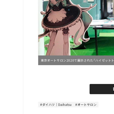
東京オートサロン2020で展示された「ハイゼットトラ
L
o
/
U
a
n
d
m
e
u
d
t
:
e
4
4
ダイハツ｜Daihatsu
オートサロン
.
4
4