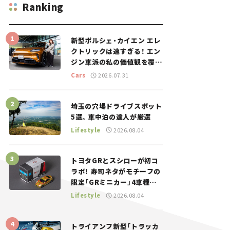
Ranking
新型ポルシェ・カイエン エレ
クトリックは速すぎる！ エン
ジン車派の私の価値観を覆し
た、新しいポルシェの走り。
Cars
2026.07.31
埼玉の穴場ドライブスポット
5選。車中泊の達人が厳選
Lifestyle
2026.08.04
トヨタGRとスシローが初コ
ラボ！ 寿司ネタがモチーフの
限定「GRミニカー」4車種が
登場。入手方法は？【クルマ
Lifestyle
2026.08.04
とホビー】
トライアンフ新型「トラッカ