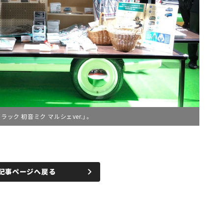
ック 初音ミク マルシェver.」。
記事ページへ戻る