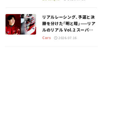
のスポットを紹介【道の駅マ
ニアの推し駅ガイド】vol.15
リアルレーシング、予選と決
勝を分けた「明と暗」——リア
ルのリアル Vol.2 スーパー
GT 2026開幕戦 岡山国際サ
Cars
2026.07.16
ーキット