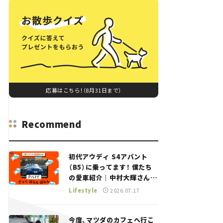
応募はこちら！（8月31日まで）
Recommend
初代アウディ S4アバント
（B5）に乗ってます！ 僕たち
の愛車紹介｜中村大輝さん
——瀬イオナと嶋田智之の
Lifestyle
2026.07.17
「クルマでざっくばらんばら
ん！」＃20
今度、マツダのカフェへ行こ