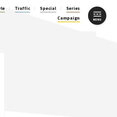
yle
Traffic
Special
Series
Campaign
MENU
CLOSE
人気のハッシュタグ
スズキ ジムニー｜Suzuki Jimny
スズキ｜Suzuki
マツダ｜Mazda
マツダ ロードスター｜Mazda Roadster