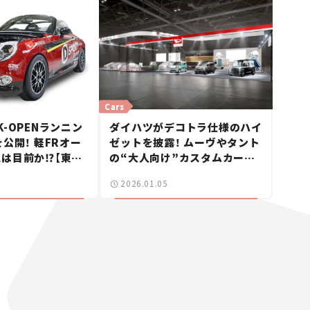
Cars
K-OPENランニン
ダイハツがデコトラ仕様のハイ
公開！ 軽FRオー
ゼットを披露！ ムーヴやタント
は目前か⁉︎【東京
の“大人向け”カスタムカーも
026】
登場【東京オートサロン2026】
2026.01.05