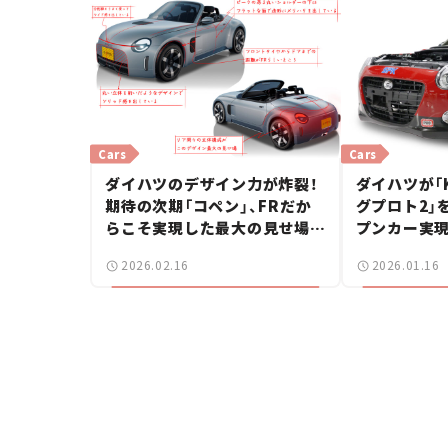
Cars
Cars
ダイハツのデザイン力が炸裂！
ダイハツが「
期待の次期「コペン」、FRだか
グプロト2」を
らこそ実現した最大の見せ場と
プンカー実現
は？——渕野健太郎の「カーデ
オートサロン2
2026.02.16
2026.01.16
ザイン解説ラボ」#3