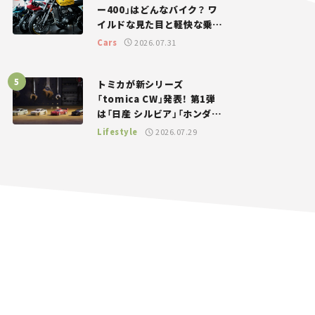
ー400」はどんなバイク？ ワ
イルドな見た目と軽快な乗り
味を両立した400ccフラット
Cars
2026.07.31
トラッカー【試乗レビュー】
トミカが新シリーズ
「tomica CW」発表！ 第1弾
は「日産 シルビア」「ホンダ
NSX」が登場。世界が注目す
Lifestyle
2026.07.29
る“JDM”に焦点【クルマとホ
ビー】