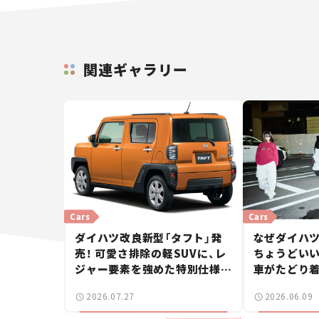
関連ギャラリー
Cars
Cars
ダイハツ改良新型「タフト」発
なぜダイハツ
売！ 可愛さ排除の軽SUVに、レ
ちょうどいい
ジャー要素を強めた特別仕様車
車がたどり
2モデルを設定【新車ニュース】
体【瀬イオナ
2026.07.27
2026.06.09