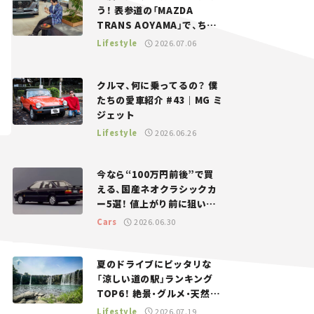
う！ 表参道の「MAZDA
TRANS AOYAMA」で、ちょ
っとひと息。——連載｜CCG
Lifestyle
2026.07.06
とクルマでどうする？＜第13
回＞
クルマ、何に乗ってるの？ 僕
たちの愛車紹介 #43｜MG ミ
ジェット
Lifestyle
2026.06.26
今なら“100万円前後”で買
える、国産ネオクラシックカ
ー5選！ 値上がり前に狙いた
い、中古車探しをお手伝い――ち
Cars
2026.06.30
ょっとイケてるマイカー選び
#02
夏のドライブにピッタリな
「涼しい道の駅」ランキング
TOP6！ 絶景・グルメ・天然ク
ーラーなど、避暑におすすめ
Lifestyle
2026.07.19