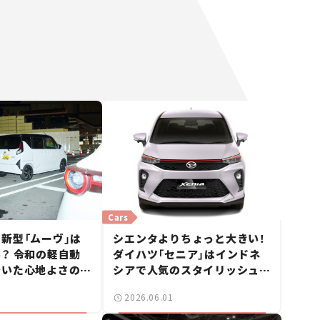
Cars
新型「ムーヴ」は
シエンタよりちょっと大きい！
？ 令和の軽自動
ダイハツ「セニア」はインドネ
着いた心地よさの正
シアで人気のスタイリッシュな
の試乗レビュー】
3列7人乗りコンパクトMPV！
2026.06.01
【日本未発売のクルマたち
#️16】