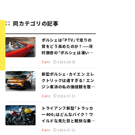
同カテゴリの記事
ポルシェは「PTV」で走りの
質をどう高めたのか？——河
村康彦の「ポルシェは凄い！」
#16
Cars
2026.08.02
新型ポルシェ・カイエン エレ
クトリックは速すぎる！ エン
ジン車派の私の価値観を覆し
た、新しいポルシェの走り。
Cars
2026.07.31
トライアンフ新型「トラッカ
ー400」はどんなバイク？ ワ
イルドな見た目と軽快な乗り
味を両立した400ccフラット
Cars
2026.07.31
トラッカー【試乗レビュー】