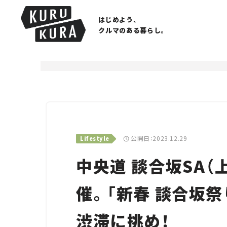
はじめよう、
クルマのある暮らし。
公開日：2023.12.29
Lifestyle
中央道 談合坂SA
催。「新春 談合坂祭
渋滞に挑め！