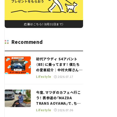
応募はこちら！（8月31日まで）
Recommend
初代アウディ S4アバント
（B5）に乗ってます！ 僕たち
の愛車紹介｜中村大輝さん
——瀬イオナと嶋田智之の
Lifestyle
2026.07.17
「クルマでざっくばらんばら
ん！」＃20
今度、マツダのカフェへ行こ
う！ 表参道の「MAZDA
TRANS AOYAMA」で、ちょ
っとひと息。——連載｜CCG
Lifestyle
2026.07.06
とクルマでどうする？＜第13