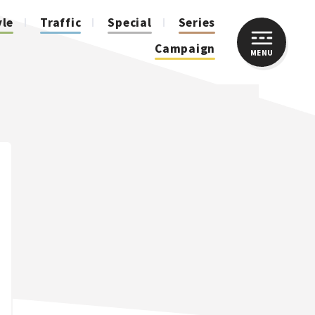
yle
Traffic
Special
Series
Campaign
MENU
CLOSE
人気のハッシュタグ
スズキ ジムニー｜Suzuki Jimny
スズキ｜Suzuki
マツダ｜Mazda
マツダ ロードスター｜Mazda Roadster