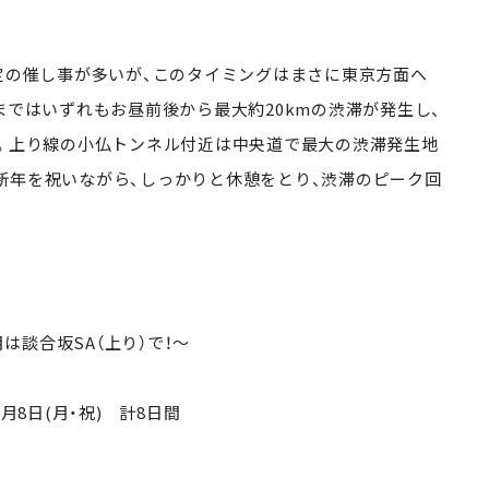
限定の催し事が多いが、このタイミングはまさに東京方面へ
まではいずれもお昼前後から最大約20kmの渋滞が発生し、
だ。上り線の小仏トンネル付近は中央道で最大の渋滞発生地
新年を祝いながら、しっかりと休憩をとり、渋滞のピーク回
月は談合坂SA（上り）で！～
1月8日(月・祝) 計8日間