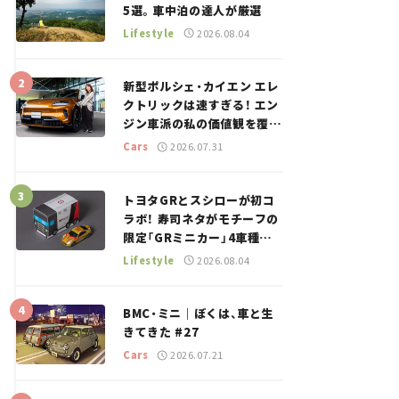
5選。車中泊の達人が厳選
Lifestyle
2026.08.04
新型ポルシェ・カイエン エレ
クトリックは速すぎる！ エン
ジン車派の私の価値観を覆し
た、新しいポルシェの走り。
Cars
2026.07.31
トヨタGRとスシローが初コ
ラボ！ 寿司ネタがモチーフの
限定「GRミニカー」4車種が
登場。入手方法は？【クルマ
Lifestyle
2026.08.04
とホビー】
BMC・ミニ｜ぼくは、車と生
きてきた #27
Cars
2026.07.21