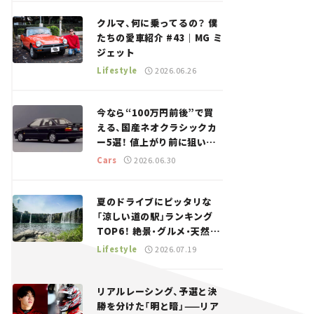
回＞
クルマ、何に乗ってるの？ 僕
たちの愛車紹介 #43｜MG ミ
ジェット
Lifestyle
2026.06.26
今なら“100万円前後”で買
える、国産ネオクラシックカ
ー5選！ 値上がり前に狙いた
い、中古車探しをお手伝い――ち
Cars
2026.06.30
ょっとイケてるマイカー選び
#02
夏のドライブにピッタリな
「涼しい道の駅」ランキング
TOP6！ 絶景・グルメ・天然ク
ーラーなど、避暑におすすめ
Lifestyle
2026.07.19
のスポットを紹介【道の駅マ
ニアの推し駅ガイド】vol.15
リアルレーシング、予選と決
勝を分けた「明と暗」——リア