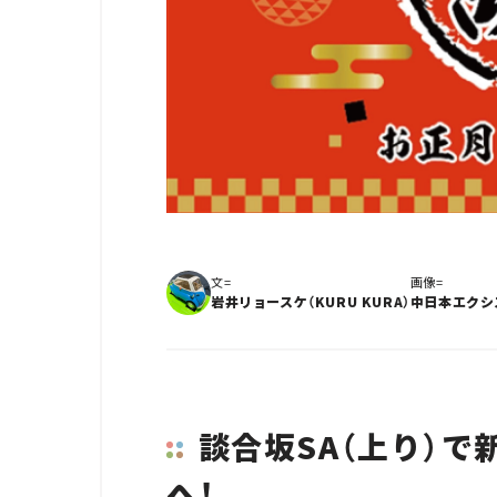
文=
画像=
岩井リョースケ（KURU KURA）
中日本エクシ
談合坂SA（上り）で
へ！