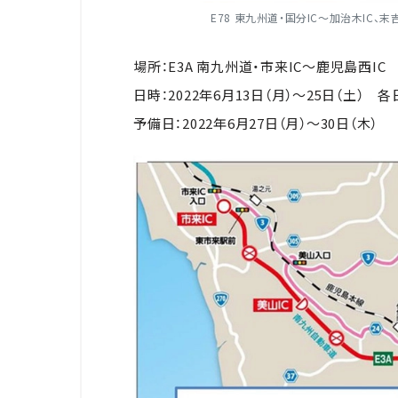
E78 東九州道・国分IC～加治木IC
場所：
E3A
南九州道・市来
IC
～鹿児島西
IC
日時：
2022
年
6
月
13
日（月）～
25
日（土） 各
予備日：
2022
年
6
月
27
日（月）～
30
日（木）