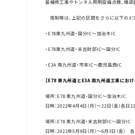
装補修工事やトンネル照明設備点検、橋梁
規制等は、上記の区間をさらに以下の3つ
・E78
東九州道・国分
IC
～加治木
IC
・
E78
東九州道・末吉財部
IC
～国分
IC
・E3A
南九州道・市来
IC
～鹿児島西
IC
【E78 東九州道とE3A 南九州道工事にお
場所：
E78
東九州道・国分
IC
～加治木
IC
日時：
2022
年
4
月
4
日（月）～
22
日（金）各日
2
場所：
E78
東九州道・末吉財部
IC
～国分
IC
日時：
2022
年
5
月
9
日（月）～
6
月
3
日（金） 