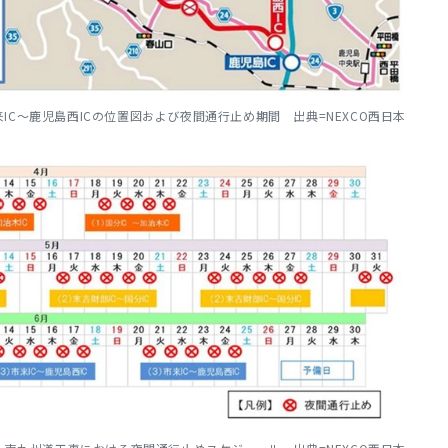
市来IC～鹿児島西ICの位置図および夜間通行止め期間 出典=NEXCO西日本