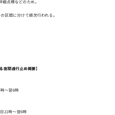
詳細点検などのため。
の区間に分けて順次行われる。
ける夜間通行止め概要】
1
時～翌
6
時
各日
21
時～翌
6
時