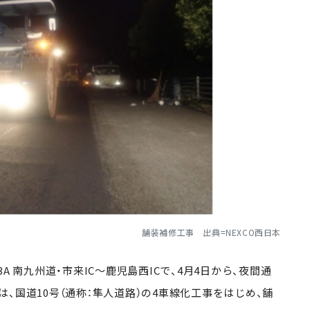
舗装補修工事 出典=NEXCO西日本
3A
南九州道・市来
IC
～鹿児島西
IC
で、
4
月
4
日から、夜間通
は、
国道10号（通称：隼人道路）
の
4
車線化工事をはじめ、舗