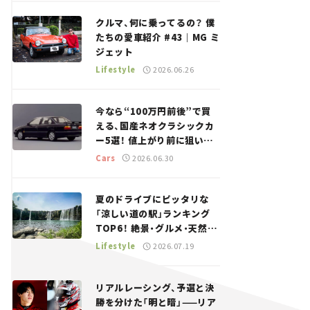
回＞
クルマ、何に乗ってるの？ 僕
たちの愛車紹介 #43｜MG ミ
ジェット
Lifestyle
2026.06.26
今なら“100万円前後”で買
える、国産ネオクラシックカ
ー5選！ 値上がり前に狙いた
い、中古車探しをお手伝い――ち
Cars
2026.06.30
ょっとイケてるマイカー選び
#02
夏のドライブにピッタリな
「涼しい道の駅」ランキング
TOP6！ 絶景・グルメ・天然ク
ーラーなど、避暑におすすめ
Lifestyle
2026.07.19
のスポットを紹介【道の駅マ
ニアの推し駅ガイド】vol.15
リアルレーシング、予選と決
勝を分けた「明と暗」——リア