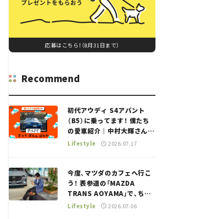
応募はこちら！（8月31日まで）
Recommend
初代アウディ S4アバント
（B5）に乗ってます！ 僕たち
の愛車紹介｜中村大輝さん
——瀬イオナと嶋田智之の
Lifestyle
2026.07.17
「クルマでざっくばらんばら
ん！」＃20
今度、マツダのカフェへ行こ
う！ 表参道の「MAZDA
TRANS AOYAMA」で、ちょ
っとひと息。——連載｜CCG
Lifestyle
2026.07.06
とクルマでどうする？＜第13