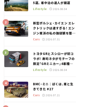
5選。車中泊の達人が厳選
Lifestyle
2026.08.04
新型ポルシェ・カイエン エレ
クトリックは速すぎる！ エン
ジン車派の私の価値観を覆し
た、新しいポルシェの走り。
Cars
2026.07.31
トヨタGRとスシローが初コ
ラボ！ 寿司ネタがモチーフの
限定「GRミニカー」4車種が
登場。入手方法は？【クルマ
Lifestyle
2026.08.04
とホビー】
BMC・ミニ｜ぼくは、車と生
きてきた #27
Cars
2026.07.21