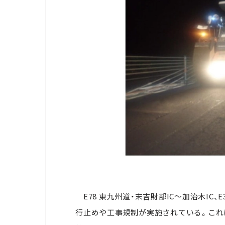
E78
東九州道・末吉財部
IC
～加治木
IC、
E
行止めや工事規制が実施されている。これ