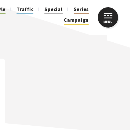
yle
Traffic
Special
Series
Campaign
MENU
CLOSE
人気のハッシュタグ
スズキ ジムニー｜Suzuki Jimny
スズキ｜Suzuki
マツダ｜Mazda
マツダ ロードスター｜Mazda Roadster