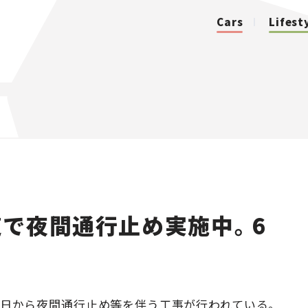
Cars
Lifest
カテゴリ
Cars
Lifestyle
で夜間通行止め実施中。6
Traffic
Special
Series
4月4日から夜間通行止め等を伴う工事が行われている。