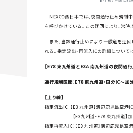
E78 東九州道とE
NEXCO
西日本では、夜間通行止め規制中
を呼びかけている。この迂回により、常時
また、当該通行止めにより一般道を迂回
れる。指定流出・再流入
IC
の詳細について
【E78 東九州道とE3A 南九州道の夜間
通行規制区間：E78 東九州道・国分IC～加治
【上り線】
指定流出
IC
：【
E3
九州道】溝辺鹿児島空港
I
【
E3
九州道・
E78
東九州道】加
指定再流入
IC
：【
E3
九州道】溝辺鹿児島空