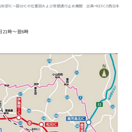
、末吉財部IC～国分ICの位置図および夜間通行止め期間 出典=NEXCO西日本
日
21
時～翌
6
時