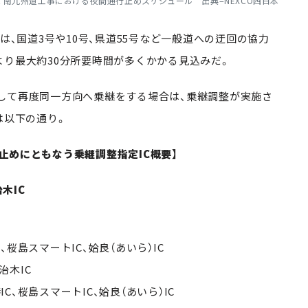
3A 南九州道工事における夜間通行止めスケジュール 出典=NEXCO西日本
は、国道
3
号や
10
号、県道
55
号など一般道への迂回の協力
より最大約
30
分所要時間が多くかかる見込みだ。
して再度同一方向へ乗継をする場合は、乗継調整が実施さ
は以下の通り。
通行止めにともなう乗継調整指定IC概要】
木IC
C
、桜島スマート
IC
、姶良（あいら）
IC
治木
IC
港
IC
、桜島スマート
IC
、姶良（あいら）
IC