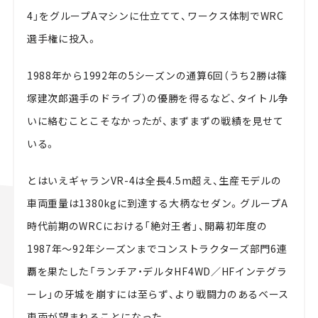
4」をグループAマシンに仕立てて、ワークス体制でWRC
選手権に投入。
1988年から1992年の5シーズンの通算6回（うち2勝は篠
塚建次郎選手のドライブ）の優勝を得るなど、タイトル争
いに絡むことこそなかったが、まずまずの戦績を見せて
いる。
とはいえギャランVR-4は全長4.5m超え、生産モデルの
車両重量は1380kgに到達する大柄なセダン。グループA
時代前期のWRCにおける「絶対王者」、開幕初年度の
1987年～92年シーズンまでコンストラクターズ部門6連
覇を果たした「ランチア・デルタHF4WD／HFインテグラ
ーレ」の牙城を崩すには至らず、より戦闘力のあるベース
車両が望まれることになった。