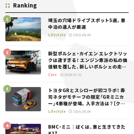
Ranking
埼玉の穴場ドライブスポット5選。車
中泊の達人が厳選
Lifestyle
2026.08.04
新型ポルシェ・カイエン エレクトリッ
クは速すぎる！ エンジン車派の私の価
値観を覆した、新しいポルシェの走
り。
Cars
2026.07.31
トヨタGRとスシローが初コラボ！ 寿
司ネタがモチーフの限定「GRミニカ
ー」4車種が登場。入手方法は？【クル
マとホビー】
Lifestyle
2026.08.04
BMC・ミニ｜ぼくは、車と生きてきた
#27