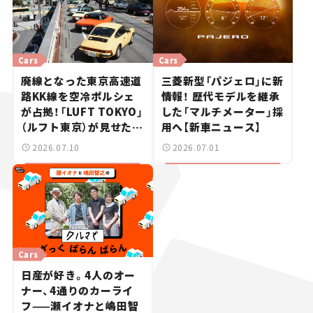
Cars
Cars
廃線となった東京高速道
三菱新型「パジェロ」に新
路KK線を空冷ポルシェ
情報！ 歴代モデルを継承
が占拠！「LUFT TOKYO」
した「マルチメーター」採
（ルフト東京）が見せた奇
用へ【新車ニュース】
跡の一日——ハッサンの
2026.07.10
2026.07.01
週末カーミーティング通
信 #2
Cars
日産が好き。4人のオー
ナー、4通りのカーライ
フ——瀬イオナと嶋田智