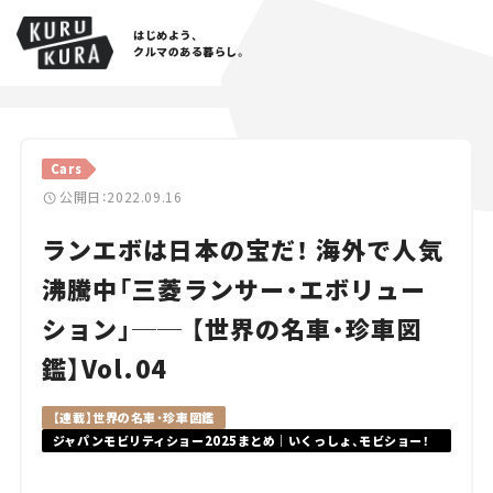
はじめよう、
クルマのある暮らし。
カテゴリ
Cars
Cars
公開日：2022.09.16
ランエボは日本の宝だ！ 海外で人気
Lifestyle
沸騰中「三菱ランサー・エボリュー
Traffic
ション」── 【世界の名車・珍車図
Special
鑑】Vol.04
Series
【連載】世界の名車・珍車図鑑
ジャパンモビリティショー2025まとめ｜いくっしょ、モビショー！
Campaign
新車・コンセプトカーから未来の乗り物まで最新情報を徹底解説
人気のハッシュタグ