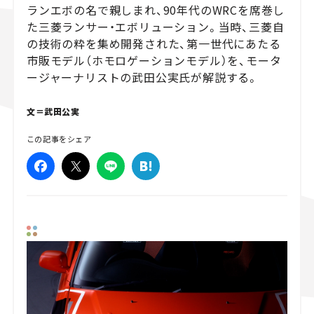
ランエボの名で親しまれ、90年代のWRCを席巻し
スズキ ジムニー｜Suzuki Jimny
スズキ｜Suzuki
マツダ｜Maz
た三菱ランサー・エボリューション。当時、三菱自
の技術の粋を集め開発された、第一世代にあたる
市販モデル（ホモロゲーションモデル）を、モータ
ージャーナリストの武田公実氏が解説する。
文＝武田公実
この記事をシェア