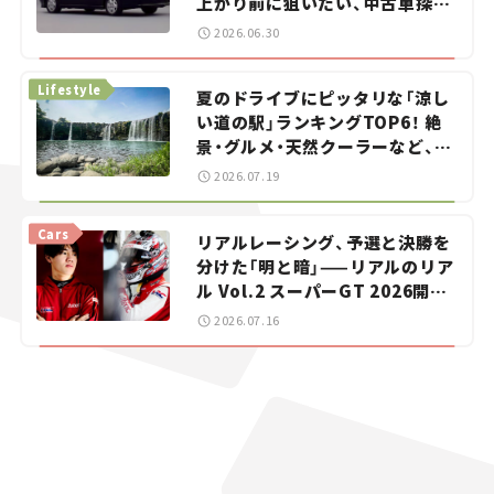
上がり前に狙いたい、中古車探し
をお手伝い――ちょっとイケてるマ
2026.06.30
イカー選び #02
Lifestyle
夏のドライブにピッタリな「涼し
い道の駅」ランキングTOP6！ 絶
景・グルメ・天然クーラーなど、避
暑におすすめのスポットを紹介
2026.07.19
【道の駅マニアの推し駅ガイド】
vol.15
Cars
リアルレーシング、予選と決勝を
分けた「明と暗」——リアルのリア
ル Vol.2 スーパーGT 2026開幕
戦 岡山国際サーキット
2026.07.16