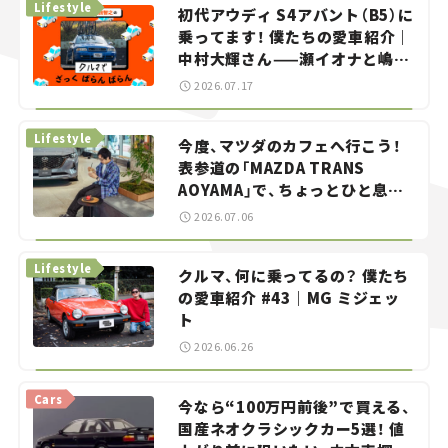
Lifestyle
初代アウディ S4アバント（B5）に
乗ってます！ 僕たちの愛車紹介｜
中村大輝さん——瀬イオナと嶋田
智之の「クルマでざっくばらんば
2026.07.17
らん！」＃20
Lifestyle
今度、マツダのカフェへ行こう！
表参道の「MAZDA TRANS
AOYAMA」で、ちょっとひと息。
——連載｜CCGとクルマでどうす
2026.07.06
る？＜第13回＞
Lifestyle
クルマ、何に乗ってるの？ 僕たち
の愛車紹介 #43｜MG ミジェッ
ト
2026.06.26
Cars
今なら“100万円前後”で買える、
国産ネオクラシックカー5選！ 値