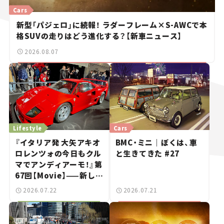
Cars
新型「パジェロ」に続報！ ラダーフレーム×S-AWCで本
格SUVの走りはどう進化する？【新車ニュース】
2026.08.07
Lifestyle
Cars
『イタリア発 大矢アキオ
BMC・ミニ｜ぼくは、車
ロレンツォの今日もクル
と生きてきた #27
マでアンディアーモ！』第
67回【Movie】——新しい
スーパーカーショーで起
2026.07.22
2026.07.21
きた、若者たちの「驚き」