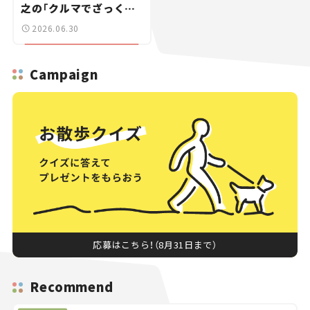
之の「クルマでざっくば
らんばらん！」＃19
2026.06.30
Campaign
応募はこちら！（8月31日まで）
Recommend