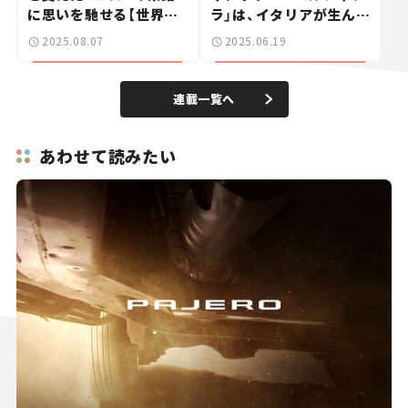
に思いを馳せる【世界の
ラ」は、イタリアが生んだ
名車・珍車図鑑】Vol.20
元祖小型MPVだった
2025.08.07
2025.06.19
──【世界の名車・珍車図
鑑】Vol.19
連載一覧へ
あわせて読みたい