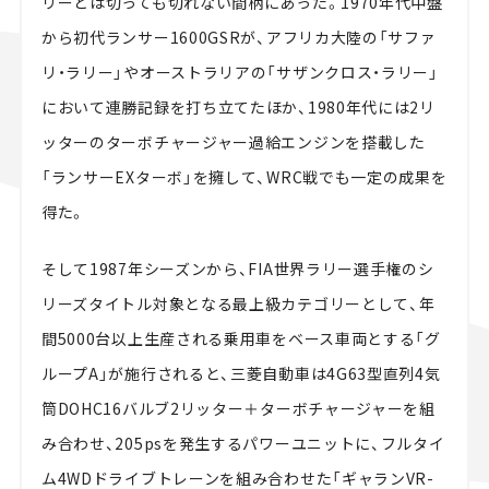
リーとは切っても切れない間柄にあった。1970年代中盤
から初代ランサー1600GSRが、アフリカ大陸の「サファ
リ・ラリー」やオーストラリアの「サザンクロス・ラリー」
において連勝記録を打ち立てたほか、1980年代には2リ
ッターのターボチャージャー過給エンジンを搭載した
「ランサーEXターボ」を擁して、WRC戦でも一定の成果を
得た。
そして1987年シーズンから、FIA世界ラリー選手権のシ
リーズタイトル対象となる最上級カテゴリーとして、年
間5000台以上生産される乗用車をベース車両とする「グ
ループA」が施行されると、三菱自動車は4G63型直列4気
筒DOHC16バルブ2リッター＋ターボチャージャーを組
み合わせ、205psを発生するパワーユニットに、フルタイ
ム4WDドライブトレーンを組み合わせた「ギャランVR-