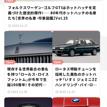
Cars
フォルクスワーゲン・ゴルフGTIはホットハッチを定
義づけた歴史的傑作！
──
80年代ホットハッチの名車
たち【世界の名車・珍車図鑑】Vol.25
2026.02.27
Cars
Cars
現存する世界最古の車名
ロータス特製チューンを
を持つ「ロールス・ロイス
採用した異色のホットハ
ファントム」が今年で生
ッチ「いすゞ ジェミニZZ
誕100周年！その初代モ
ハンドリング・バイ・ロー
デルとは？──名車伝説
タス」を振り返る！【世界
2025.12.29
2025.11.25
はこの1台からはじまっ
の名車・珍車図鑑】
た【世界の名車・珍車図
Vol.23
鑑】Vol.24