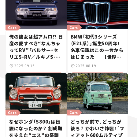
Cars
Cars
俺の彼女は超アムロ!? 日
BMW「初代3シリーズ
産の愛すべき“なんちゃ
（E21系）」誕生50周年！
ってRV”「パルサー・セ
名車伝説はこの一台から
リエS-RV／ルキノS-
はじまった──【世界の
RV」を振り返る【世界の
名車・珍車図鑑】Vol.21
2025.09.16
2025.08.19
名車・珍車図鑑】Vol.22
Cars
Cars
なぜホンダ「S800」は伝
どっちが前で、どっちが
説になったのか？ 創成期
後ろ？ かわいさ炸裂！「フ
を支えた“エス”の系譜
ィアット600ムルティプ