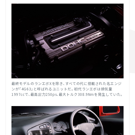
最終モデルのランエボXを除き、すべての代に搭載された名エンジ
ンが「4G63」と呼ばれるユニットだ。初代ランエボは排気量
1997ccで、最高出力250ps、最大トルク308.9Nmを発生していた。