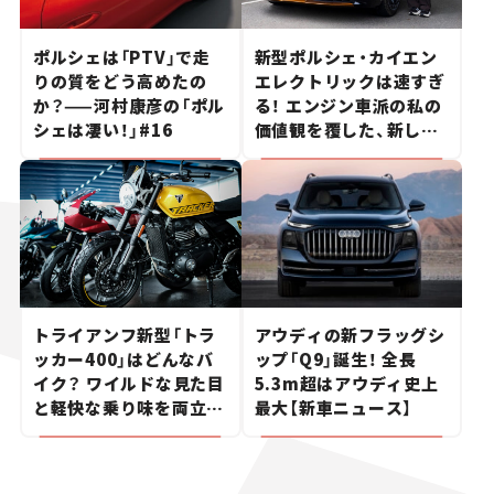
ポルシェは「PTV」で走
新型ポルシェ・カイエン
りの質をどう高めたの
エレクトリックは速すぎ
か？——河村康彦の「ポル
る！ エンジン車派の私の
シェは凄い！」#16
価値観を覆した、新しい
ポルシェの走り。
トライアンフ新型「トラ
アウディの新フラッグシ
ッカー400」はどんなバ
ップ「Q9」誕生！ 全長
イク？ ワイルドな見た目
5.3m超はアウディ史上
と軽快な乗り味を両立し
最大【新車ニュース】
た400ccフラットトラッ
カー【試乗レビュー】