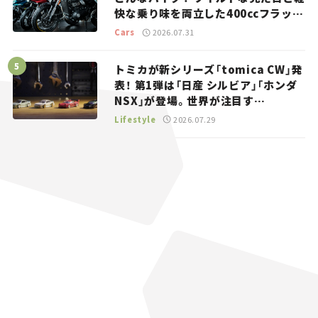
快な乗り味を両立した400ccフラット
トラッカー【試乗レビュー】
Cars
2026.07.31
トミカが新シリーズ「tomica CW」発
表！ 第1弾は「日産 シルビア」「ホンダ
NSX」が登場。世界が注目す
る“JDM”に焦点【クルマとホビー】
Lifestyle
2026.07.29