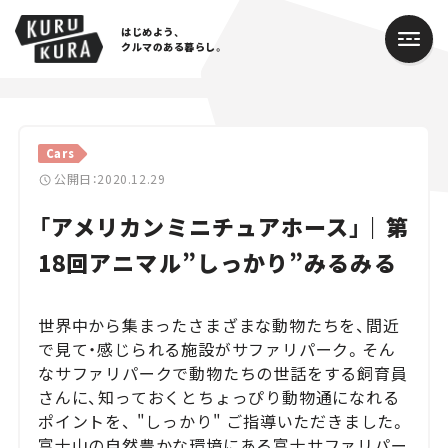
はじめよう、
クルマのある暮らし。
カテゴリ
Cars
Cars
公開日：2020.12.29
「アメリカンミニチュアホース」｜第
Lifestyle
18回アニマル”しっかり”みるみる
Traffic
Special
世界中から集まったさまざまな動物たちを、間近
で見て・感じられる施設がサファリパーク。そん
Series
なサファリパークで動物たちの世話をする飼育員
さんに、知っておくとちょっぴり動物通になれる
Campaign
ポイントを、 "しっかり" ご指導いただきました。
富士山の自然豊かな環境にある富士サファリパー
人気のハッシュタグ