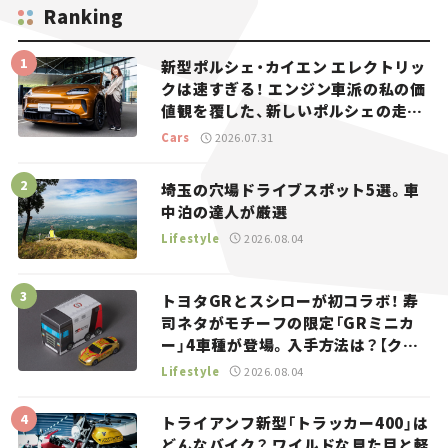
Ranking
新型ポルシェ・カイエン エレクトリッ
クは速すぎる！ エンジン車派の私の価
値観を覆した、新しいポルシェの走
り。
Cars
2026.07.31
埼玉の穴場ドライブスポット5選。車
中泊の達人が厳選
Lifestyle
2026.08.04
トヨタGRとスシローが初コラボ！ 寿
司ネタがモチーフの限定「GRミニカ
ー」4車種が登場。入手方法は？【クル
マとホビー】
Lifestyle
2026.08.04
トライアンフ新型「トラッカー400」は
どんなバイク？ ワイルドな見た目と軽