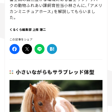
クの動物ふれあい課飼育担当小林さんに、「アメリ
スズキ ジムニー｜Suzuki Jimny
スズキ｜Suzuki
カンミニチュアホース」を解説してもらいまし
マツダ｜Mazda
マツダ ロードスター｜Mazda Roadster
た。
くるくら編集部 上條 謙二
この記事をシェア
小さいながらもサラブレッド体型