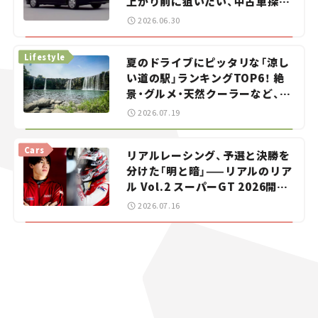
上がり前に狙いたい、中古車探し
をお手伝い――ちょっとイケてるマ
2026.06.30
イカー選び #02
Lifestyle
夏のドライブにピッタリな「涼し
い道の駅」ランキングTOP6！ 絶
景・グルメ・天然クーラーなど、避
暑におすすめのスポットを紹介
2026.07.19
【道の駅マニアの推し駅ガイド】
vol.15
Cars
リアルレーシング、予選と決勝を
分けた「明と暗」——リアルのリア
ル Vol.2 スーパーGT 2026開幕
戦 岡山国際サーキット
2026.07.16