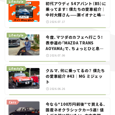
Lifestyle
初代アウディ S4アバント（B5）に
乗ってます！ 僕たちの愛車紹介｜
中村大輝さん——瀬イオナと嶋田
智之の「クルマでざっくばらんば
2026.07.17
らん！」＃20
Lifestyle
今度、マツダのカフェへ行こう！
表参道の「MAZDA TRANS
AOYAMA」で、ちょっとひと息。
——連載｜CCGとクルマでどうす
2026.07.06
る？＜第13回＞
Lifestyle
クルマ、何に乗ってるの？ 僕たち
の愛車紹介 #43｜MG ミジェッ
ト
2026.06.26
Cars
今なら“100万円前後”で買える、
国産ネオクラシックカー5選！ 値