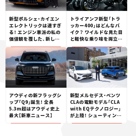
新型ポルシェ・カイエン
トライアンフ新型「トラ
エレクトリックは速すぎ
ッカー400」はどんなバ
る！ エンジン車派の私の
イク？ ワイルドな見た目
価値観を覆した、新しい
と軽快な乗り味を両立し
ポルシェの走り。
た400ccフラットトラッ
カー【試乗レビュー】
アウディの新フラッグシ
新型メルセデス・ベンツ
ップ「Q9」誕生！ 全長
CLAの電動モデル「CLA
5.3m超はアウディ史上
with EQテクノロジー」
最大【新車ニュース】
が上陸！ シューティング
ブレークも発売【新車ニ
ュース】