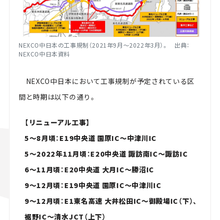
NEXCO中日本の工事規制（2021年9月～2022年3月）。 出典：
NEXCO中日本資料
NEXCO中日本において工事規制が予定されている区
間と時期は以下の通り。
【リニューアル工事】
5～8月頃：E19中央道 園原IC～中津川IC
5～2022年11月頃：E20中央道 諏訪南IC～諏訪IC
6～11月頃：E20中央道 大月IC～勝沼IC
9～12月頃：E19中央道 園原IC～中津川IC
9～12月頃：E1東名高速 大井松田IC～御殿場IC（下）、
裾野IC～清水JCT（上下）