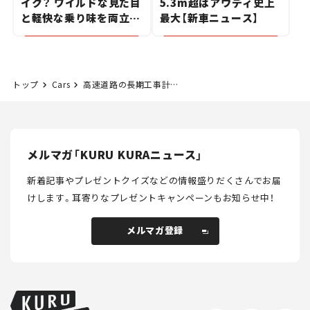
イク？ ワイルドな見た目
5.3m超はアウディ史上
と軽快な乗り味を両立し
最大【新車ニュース】
た400ccフラットトラッ
カー【試乗レビュー】
トップ
Cars
高速道路の長期工事計画まとめ【2021年度版】
メルマガ「KURU KURAニュース」
新着記事やプレゼントクイズなどの情報盛りだくさんでお届
けします。
耳寄りなプレゼントキャンペーンもお知らせ中！
メルマガ登録