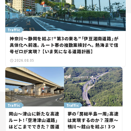
Traffic
神奈川～静岡を結ぶ！“第3の東名”「伊豆湘南道路」が
具体化へ前進。ルート帯の複数案検討へ。熱海まで信
号ゼロが実現？ 【いま気になる道路計画】
2026.08.05
Traffic
Traffic
岡山～津山に新たな高速
夢の「房総半島一周」高速
ルート！「空港津山道路」
は実現するのか？ 茂原～
はどこまでできた？ 国道
鴨川～館山を結ぶ！ 3つ