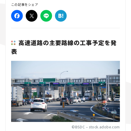
この記事をシェア
スズキ ジムニー｜Suzuki Jimny
スズキ｜Suzuki
マツダ｜Mazda
マツダ ロードスター｜Mazda Roadster
高速道路の主要路線の工事予定を発
表
©BSDC – stock.adobe.com