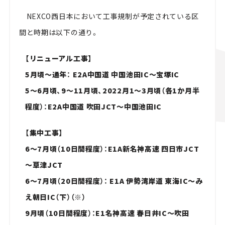
NEXCO西日本において工事規制が予定されている区
間と時期は以下の通り。
【リニューアル工事】
5月頃～通年： E2A中国道 中国池田IC～宝塚IC
5～6月頃、9～11月頃、2022月1～3月頃（各1か月半
程度）：E2A中国道 吹田JCT～中国池田IC
【集中工事】
6～7月頃（10日間程度）：E1A新名神高速 四日市JCT
～草津JCT
6～7月頃（20日間程度）： E1A 伊勢湾岸道 東海IC～み
え朝日IC（下）（※）
9月頃（10日間程度）：E1名神高速 春日井IC～吹田