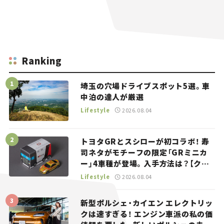
Ranking
埼玉の穴場ドライブスポット5選。車
中泊の達人が厳選
Lifestyle
2026.08.04
トヨタGRとスシローが初コラボ！ 寿
司ネタがモチーフの限定「GRミニカ
ー」4車種が登場。入手方法は？【クル
マとホビー】
Lifestyle
2026.08.04
新型ポルシェ・カイエン エレクトリッ
クは速すぎる！ エンジン車派の私の価