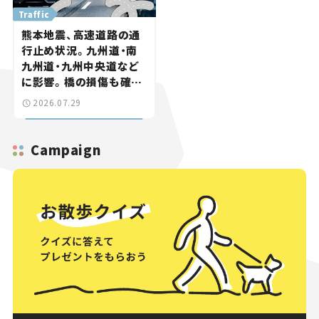
Traffic
熊本地震、高速道路の通
行止め状況。九州道・南
九州道・九州中央道など
に影響。橋の損傷も確認
【道路のニュース】
2026.07.29
Campaign