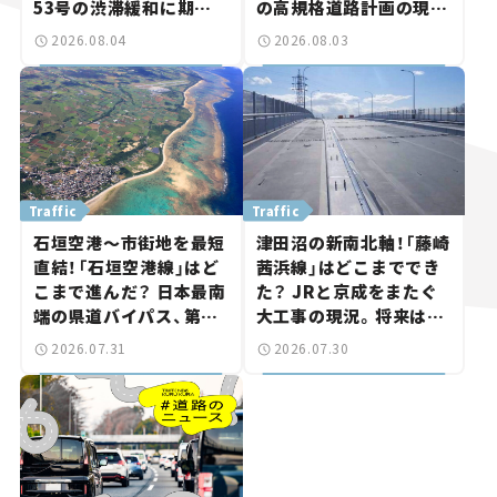
53号の渋滞緩和に期待。
の高規格道路計画の現
岡山市側でも動きが【い
状。「館山鴨川道路」で検
2026.08.04
2026.08.03
ま気になる道路計画】
討進む【いま気になる道
路計画】
Traffic
Traffic
石垣空港～市街地を最短
津田沼の新南北軸！「藤崎
直結！「石垣空港線」はど
茜浜線」はどこまででき
こまで進んだ？ 日本最南
た？ JRと京成をまたぐ
端の県道バイパス、第2
大工事の現況。将来は
工区も延伸開通 【いま気
「習志野～鎌ケ谷」を最短
2026.07.31
2026.07.30
になる道路計画】
直結【いま気になる道路
計画】