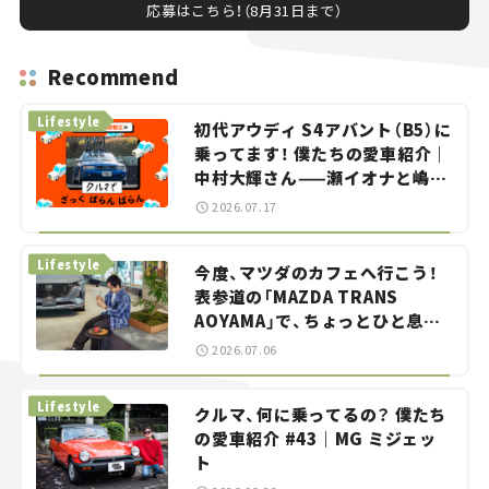
応募はこちら！（8月31日まで）
Recommend
Lifestyle
初代アウディ S4アバント（B5）に
乗ってます！ 僕たちの愛車紹介｜
中村大輝さん——瀬イオナと嶋田
智之の「クルマでざっくばらんば
2026.07.17
らん！」＃20
Lifestyle
今度、マツダのカフェへ行こう！
表参道の「MAZDA TRANS
AOYAMA」で、ちょっとひと息。
——連載｜CCGとクルマでどうす
2026.07.06
る？＜第13回＞
Lifestyle
クルマ、何に乗ってるの？ 僕たち
の愛車紹介 #43｜MG ミジェッ
ト