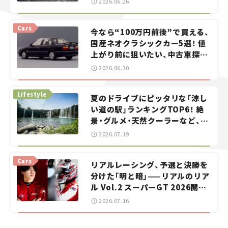
2026.06.26
Cars
今なら“100万円前後”で買える、
国産ネオクラシックカー5選！ 値
上がり前に狙いたい、中古車探し
をお手伝い――ちょっとイケてるマ
2026.06.30
イカー選び #02
Lifestyle
夏のドライブにピッタリな「涼し
い道の駅」ランキングTOP6！ 絶
景・グルメ・天然クーラーなど、避
暑におすすめのスポットを紹介
2026.07.19
【道の駅マニアの推し駅ガイド】
vol.15
Cars
リアルレーシング、予選と決勝を
分けた「明と暗」——リアルのリア
ル Vol.2 スーパーGT 2026開幕
戦 岡山国際サーキット
2026.07.16