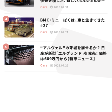
値観を覆した、新しいポルシェの走
り。
Cars
2026.07.31
BMC・ミニ｜ぼくは、車と生きてきた
#27
Cars
2026.07.21
“アルヴェル”の牙城を崩せるか？ 日
産が新型「エルグランド」を発売！ 価格
は689万円から【新車ニュース】
Cars
2026.07.22