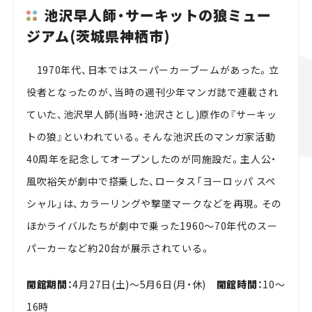
池沢早人師・サーキットの狼ミュー
ジアム(茨城県神栖市)
1970年代、日本ではスーパーカーブームがあった。立
役者となったのが、当時の週刊少年マンガ誌で連載され
ていた、池沢早人師(当時・池沢さとし)原作の『サーキッ
トの狼』といわれている。そんな池沢氏のマンガ家活動
40周年を記念してオープンしたのが同施設だ。主人公・
風吹裕矢が劇中で搭乗した、ロータス「ヨーロッパ スペ
シャル」は、カラーリングや撃墜マークなどを再現。その
ほかライバルたちが劇中で乗った1960～70年代のスー
パーカーなど約20台が展示されている。
開館期間：
4月27日(土)～5月6日(月・休)
開館時間：
10～
16時