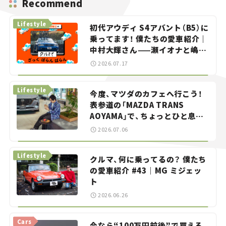
Recommend
Lifestyle
初代アウディ S4アバント（B5）に
乗ってます！ 僕たちの愛車紹介｜
中村大輝さん——瀬イオナと嶋田
智之の「クルマでざっくばらんば
2026.07.17
らん！」＃20
Lifestyle
今度、マツダのカフェへ行こう！
表参道の「MAZDA TRANS
AOYAMA」で、ちょっとひと息。
——連載｜CCGとクルマでどうす
2026.07.06
る？＜第13回＞
Lifestyle
クルマ、何に乗ってるの？ 僕たち
の愛車紹介 #43｜MG ミジェッ
ト
2026.06.26
Cars
今なら“100万円前後”で買える、