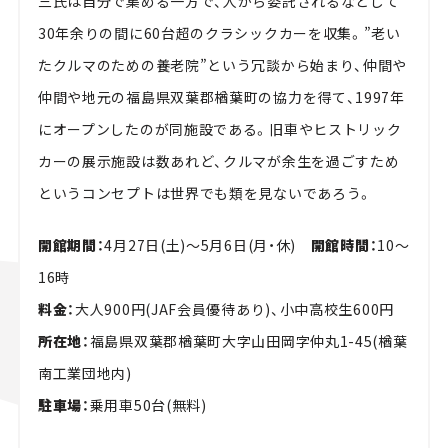
三氏は自分で集める一方で、人から委託されるなどして
30年余りの間に60台超のクラシックカーを収集。”老い
たクルマのための養老院”という冗談から始まり、仲間や
仲間や地元の福島県双葉郡楢葉町の協力を得て、1997年
にオープンしたのが同施設である。旧車やヒストリック
カーの展示施設は数あれど、クルマが余生を過ごすため
というコンセプトは世界でも類を見ないであろう。
開館期間：
4月27日(土)～5月6日(月・休)
開館時間：
10～
16時
料金：
大人900円(JAF会員優待あり)、小中高校生600円
所在地：
福島県双葉郡楢葉町大字山田岡字仲丸1-45(楢葉
南工業団地内)
駐車場：
乗用車50台(無料)