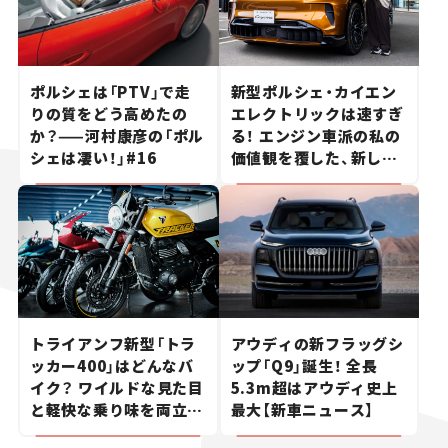
ポルシェは「PTV」で走
新型ポルシェ・カイエン
りの質をどう高めたの
エレクトリックは速すぎ
か？——河村康彦の「ポル
る！ エンジン車派の私の
シェは凄い！」#16
価値観を覆した、新しい
ポルシェの走り。
トライアンフ新型「トラ
アウディの新フラッグシ
ッカー400」はどんなバ
ップ「Q9」誕生！ 全長
イク？ ワイルドな見た目
5.3m超はアウディ史上
と軽快な乗り味を両立し
最大【新車ニュース】
た400ccフラットトラッ