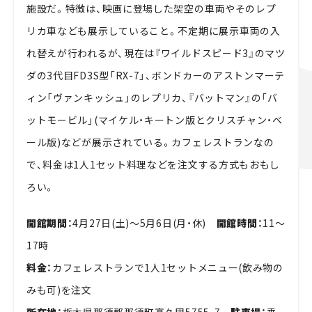
施設だ。特徴は、映画に登場した架空の車両やそのレプ
リカ車なども展示していること。不定期に展示車両の入
れ替えが行われるが、現在は『ワイルドスピード3』のマツ
ダの3代目FD3S型「RX-7」、ボンドカーのアストンマーテ
ィン「ヴァンキッシュ」のレプリカ、『バットマン』の「バ
ットモービル」(マイケル・キートン版とクリスチャン・ベ
ール版)などが展示されている。カフェレストランなの
で、料金は1人1セット料理などを注文する方式もおもし
ろい。
開館期間：
4月27日(土)～5月6日(月・休)
開館時間：
11～
17時
料金：
カフェレストランで1人1セットメニュー(飲み物の
みも可)を注文
所在地：
栃木県那須郡那須町高久甲5755-7
駐車場：
乗