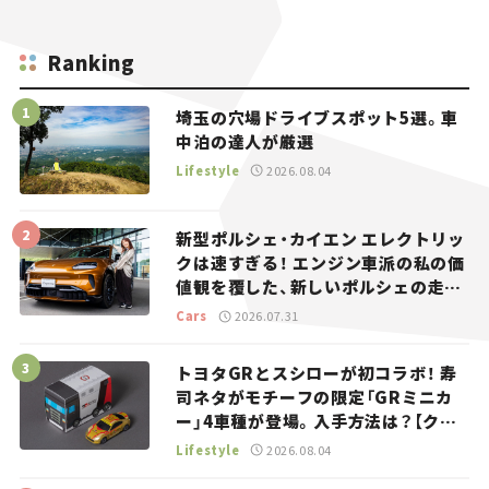
Ranking
埼玉の穴場ドライブスポット5選。車
中泊の達人が厳選
Lifestyle
2026.08.04
新型ポルシェ・カイエン エレクトリッ
クは速すぎる！ エンジン車派の私の価
値観を覆した、新しいポルシェの走
り。
Cars
2026.07.31
トヨタGRとスシローが初コラボ！ 寿
司ネタがモチーフの限定「GRミニカ
ー」4車種が登場。入手方法は？【クル
マとホビー】
Lifestyle
2026.08.04