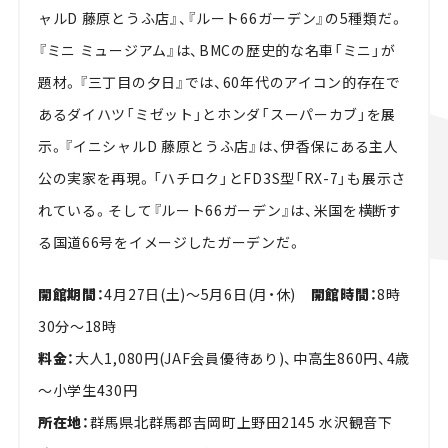
ャルD 藤原とうふ店』、『ルート66ガーデン』の5種類だ。
『ミニ ミュージアム』は、BMCの歴史的な名車「ミニ」が
題材。『三丁目の夕日』では、60年代のアイコン的存在で
あるダイハツ「ミゼット」とホンダ「スーパーカブ」を展
示。『イニシャルD 藤原とうふ店』は、伊香保にある主人
公の実家を再現。「ハチロク」とFD3S型「RX-7」も展示さ
れている。そして『ルート66ガーデン』は、米国を横断す
る国道66号をイメージしたガーデンだ。
開館期間：
4月27日(土)～5月6日(月・休)
開館時間：
8時
30分～18時
料金：
大人1,080円(JAF会員優待あり)、中高生860円、4歳
～小学生430円
所在地：
群馬県北群馬郡吉岡町上野田2145 水沢観音下