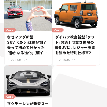
Cars
Cars
なぜマツダ新型
ダイハツ改良新型「タフ
SUV「CX-5」は絶好調？
ト」発売！ 可愛さ排除の
乗って初めて分かった
軽SUVに、レジャー要素
「静かなる進化」【瀬イオ
を強めた特別仕様車2モ
ナの試乗レビュー】
デルを設定【新車ニュー
2026.07.27
2026.07.27
ス】
Cars
マクラーレンが新型スー