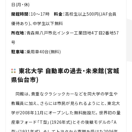
日(月・休)
開館時間：
10～17時
料金：
高校生以上500円(JAF会員
優待あり)、中学生以下無料
所在地：
青森県八戸市北インター工業団地4丁目2番地57
号
駐車場：
乗用車40台(無料)
東北大学 自動車の過去・未来館(宮城
県仙台市)
同館は、貴重なクラシックカーなどを同大学の学生や
教職員に加え、さらには市民が見られるようにと、東北大
学が2008年11月にオープンした無料施設だ。世界初の量
産車フォード「T型」(1926年式)とその後継モデルの「A
型」(1931年式)、そしてトヨタから寄贈を受けた2006年