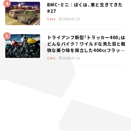
BMC・ミニ｜ぼくは、車と生きてきた
#27
Cars
2026.07.21
トライアンフ新型「トラッカー400」は
どんなバイク？ ワイルドな見た目と軽
快な乗り味を両立した400ccフラット
トラッカー【試乗レビュー】
Cars
2026.07.31