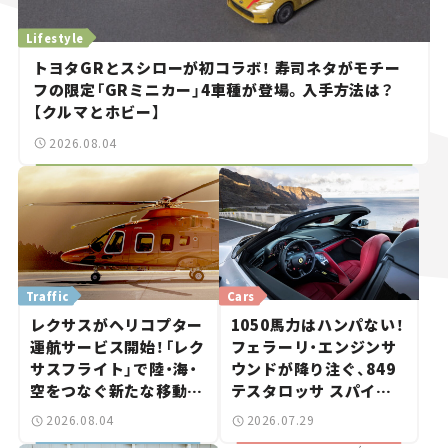
Lifestyle
トヨタGRとスシローが初コラボ！ 寿司ネタがモチー
フの限定「GRミニカー」4車種が登場。入手方法は？
【クルマとホビー】
2026.08.04
Traffic
Cars
レクサスがヘリコプター
1050馬力はハンパない！
運航サービス開始！「レク
フェラーリ・エンジンサ
サスフライト」で陸・海・
ウンドが降り注ぐ、849
空をつなぐ新たな移動体
テスタロッサ スパイダ
験とは
ーに試乗。
2026.08.04
2026.07.29