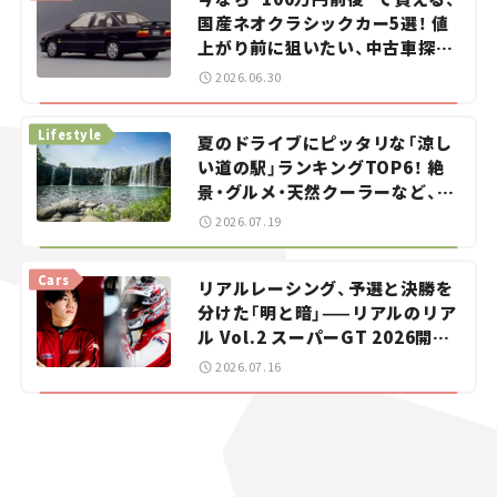
国産ネオクラシックカー5選！ 値
上がり前に狙いたい、中古車探し
をお手伝い――ちょっとイケてるマ
2026.06.30
イカー選び #02
Lifestyle
夏のドライブにピッタリな「涼し
い道の駅」ランキングTOP6！ 絶
景・グルメ・天然クーラーなど、避
暑におすすめのスポットを紹介
2026.07.19
【道の駅マニアの推し駅ガイド】
vol.15
Cars
リアルレーシング、予選と決勝を
分けた「明と暗」——リアルのリア
ル Vol.2 スーパーGT 2026開幕
戦 岡山国際サーキット
2026.07.16