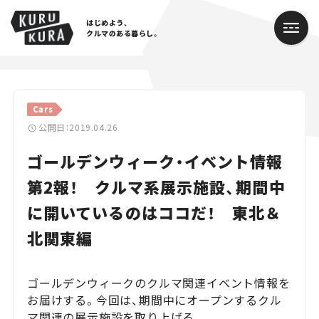
はじめよう、
クルマのある暮らし。
カテゴリ
Cars
Cars
公開日：2019.04.26
ゴールデンウィーク・イベント情報
Lifestyle
第2報！ クルマ系展示施設、期間中
Traffic
に開いているのはココだ！ 東北＆
Special
北関東編
Series
ゴールデンウィークのクルマ関連イベント情報を
Campaign
お届けする。今回は、期間中にオープンするクル
マ関連の展示施設を取り上げる。
人気のハッシュタグ