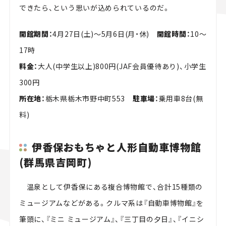
できたら、という思いが込められているのだ。
開館期間：
4月27日(土)～5月6日(月・休)
開館時間：
10～
17時
料金：
大人(中学生以上)800円(JAF会員優待あり)、小学生
300円
所在地：
栃木県栃木市野中町553
駐車場：
乗用車8台(無
料)
伊香保おもちゃと人形自動車博物館
(群馬県吉岡町)
温泉として伊香保にある複合博物館で、合計15種類の
ミュージアムなどがある。クルマ系は『自動車博物館』を
筆頭に、『ミニ ミュージアム』、『三丁目の夕日』、『イニシ