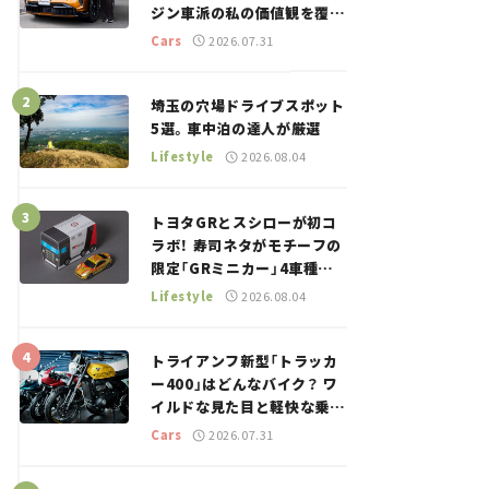
ジン車派の私の価値観を覆し
た、新しいポルシェの走り。
Cars
2026.07.31
埼玉の穴場ドライブスポット
5選。車中泊の達人が厳選
Lifestyle
2026.08.04
トヨタGRとスシローが初コ
ラボ！ 寿司ネタがモチーフの
限定「GRミニカー」4車種が
登場。入手方法は？【クルマ
Lifestyle
2026.08.04
とホビー】
トライアンフ新型「トラッカ
ー400」はどんなバイク？ ワ
イルドな見た目と軽快な乗り
味を両立した400ccフラット
Cars
2026.07.31
トラッカー【試乗レビュー】