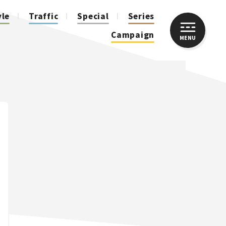
yle
Traffic
Special
Series
Campaign
MENU
CLOSE
人気のハッシュタグ
スズキ ジムニー｜Suzuki Jimny
スズキ｜Suzuki
マツダ｜Mazda
マツダ ロードスター｜Mazda Roadster