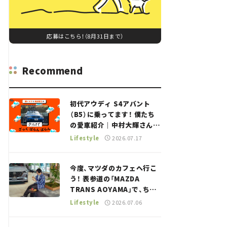
応募はこちら！（8月31日まで）
Recommend
初代アウディ S4アバント
（B5）に乗ってます！ 僕たち
の愛車紹介｜中村大輝さん
——瀬イオナと嶋田智之の
Lifestyle
2026.07.17
「クルマでざっくばらんばら
ん！」＃20
今度、マツダのカフェへ行こ
う！ 表参道の「MAZDA
TRANS AOYAMA」で、ちょ
っとひと息。——連載｜CCG
Lifestyle
2026.07.06
とクルマでどうする？＜第13
回＞