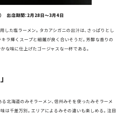
） 出店期間：2月28日～3月4日
用した塩ラーメン。タカアシガニの出汁は、さっぱりとし
ラキラ輝くスープと細麺が良く合いそうだ。芳醇な香りの
やかな味に仕上げたゴージャスな一杯である。
」
る北海道のみそラーメン、信州みそを使ったみそラーメ
の味は千差万別。エリアによるみその違いも楽しめる。注目