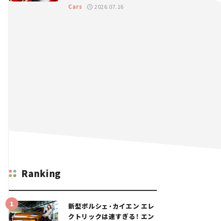
GT 2026開幕戦 岡山国際サ
Cars
2026.07.16
ーキット
Ranking
新型ポルシェ・カイエン エレ
クトリックは速すぎる！ エン