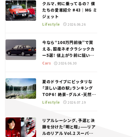
クルマ、何に乗ってるの？ 僕
たちの愛車紹介 #43｜MG ミ
ジェット
Lifestyle
2026.06.26
今なら“100万円前後”で買
える、国産ネオクラシックカ
ー5選！ 値上がり前に狙いた
い、中古車探しをお手伝い――ち
Cars
2026.06.30
ょっとイケてるマイカー選び
#02
夏のドライブにピッタリな
「涼しい道の駅」ランキング
TOP6！ 絶景・グルメ・天然ク
ーラーなど、避暑におすすめ
Lifestyle
2026.07.19
のスポットを紹介【道の駅マ
ニアの推し駅ガイド】vol.15
リアルレーシング、予選と決
勝を分けた「明と暗」——リア
ルのリアル Vol.2 スーパー