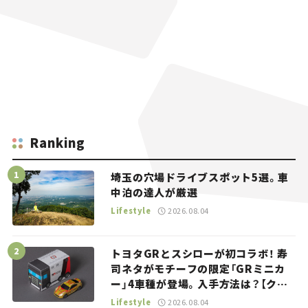
Ranking
埼玉の穴場ドライブスポット5選。車
中泊の達人が厳選
Lifestyle
2026.08.04
トヨタGRとスシローが初コラボ！ 寿
司ネタがモチーフの限定「GRミニカ
ー」4車種が登場。入手方法は？【クル
マとホビー】
Lifestyle
2026.08.04