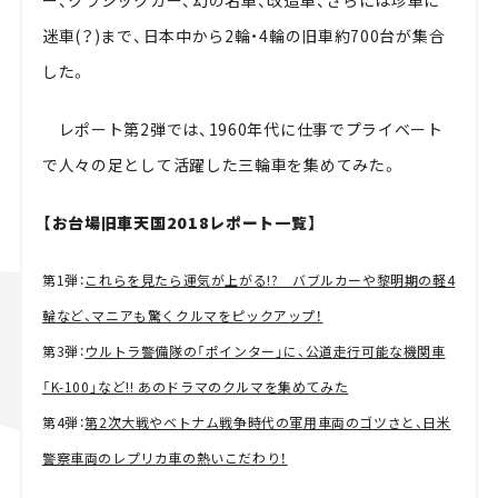
迷車(？)まで、日本中から2輪・4輪の旧車約700台が集合
した。
レポート第2弾では、1960年代に仕事でプライベート
で人々の足として活躍した三輪車を集めてみた。
【お台場旧車天国2018レポート一覧】
第1弾：
これらを見たら運気が上がる!? バブルカーや黎明期の軽4
輪など、マニアも驚くクルマをピックアップ！
第3弾：
ウルトラ警備隊の「ポインター」に、公道走行可能な機関車
「K-100」など!! あのドラマのクルマを集めてみた
第4弾：
第2次大戦やベトナム戦争時代の軍用車両のゴツさと、日米
警察車両のレプリカ車の熱いこだわり！