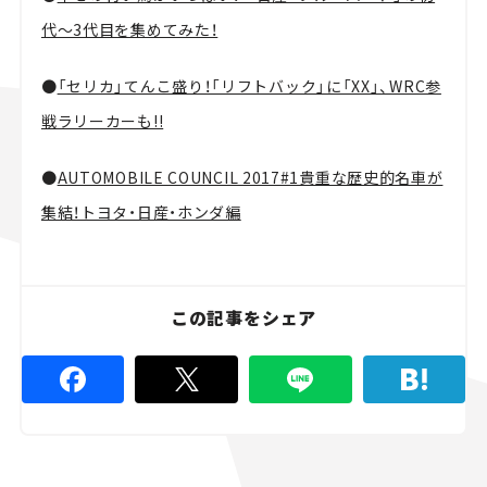
代～3代目を集めてみた！
●
「セリカ」てんこ盛り！「リフトバック」に「XX」、WRC参
戦ラリーカーも!!
●
AUTOMOBILE COUNCIL 2017#1貴重な歴史的名車が
集結！トヨタ・日産・ホンダ編
この記事をシェア