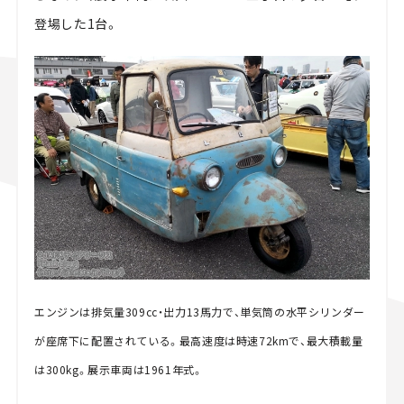
登場した1台。
エンジンは排気量309cc・出力13馬力で、単気筒の水平シリンダー
が座席下に配置されている。最高速度は時速72kmで、最大積載量
は300kg。展示車両は1961年式。