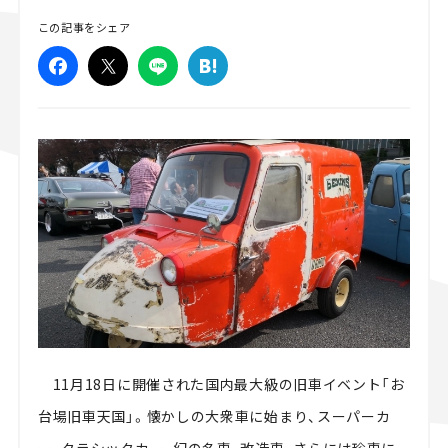
この記事をシェア
スズキ ジムニー｜Suzuki Jimny
スズキ｜Suzuki
マツダ｜Mazda
マツダ ロードスター｜Mazda Roadster
11月18日に開催された国内最大級の旧車イベント「お
台場旧車天国」。懐かしの大衆車に始まり、スーパーカ
ー、クラシックカー、幻の名車、改造車、さらには珍車に