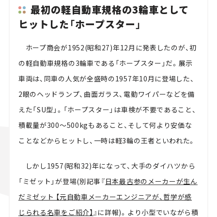
最初の軽自動車規格の3輪車として
ヒットした「ホープスター」
ホープ商会が1952(昭和27)年12月に発表したのが、初
の軽自動車規格の3輪車である「ホープスター」だ。展示
車両は、同車の人気が全盛時の1957年10月に登場した、
2眼のヘッドランプ、曲面ガラス、電動ワイパーなどを備
えた「SU型」。「ホープスター」は車検が不要であること、
積載量が300～500kgもあること、そして何より安価な
ことなどからヒットし、一時は軽3輪の王者といわれた。
しかし1957(昭和32)年になって、大手のダイハツから
「ミゼット」が登場(別記事『
日本最古参のメーカーが生ん
だミゼット 【元自動車メーカーエンジニアが、哲学が感
じられる名車をご紹介】
』に詳報)。より小型でいながら積