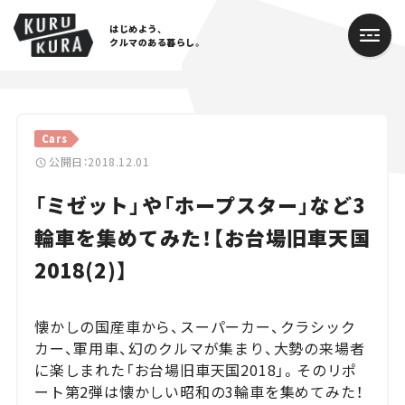
はじめよう、
クルマのある暮らし。
カテゴリ
Cars
Cars
公開日：2018.12.01
「ミゼット」や「ホープスター」など3
Lifestyle
輪車を集めてみた！【お台場旧車天国
Traffic
2018(2)】
Special
懐かしの国産車から、スーパーカー、クラシック
Series
カー、軍用車、幻のクルマが集まり、大勢の来場者
に楽しまれた「お台場旧車天国2018」。そのリポ
Campaign
ート第2弾は懐かしい昭和の3輪車を集めてみた！
人気のハッシュタグ