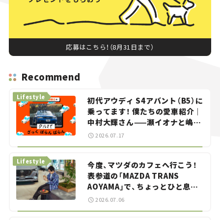
応募はこちら！（8月31日まで）
Recommend
Lifestyle
初代アウディ S4アバント（B5）に
乗ってます！ 僕たちの愛車紹介｜
中村大輝さん——瀬イオナと嶋田
智之の「クルマでざっくばらんば
2026.07.17
らん！」＃20
Lifestyle
今度、マツダのカフェへ行こう！
表参道の「MAZDA TRANS
AOYAMA」で、ちょっとひと息。
——連載｜CCGとクルマでどうす
2026.07.06
る？＜第13回＞