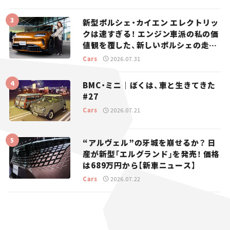
新型ポルシェ・カイエン エレクトリッ
クは速すぎる！ エンジン車派の私の価
値観を覆した、新しいポルシェの走
り。
Cars
2026.07.31
BMC・ミニ｜ぼくは、車と生きてきた
#27
Cars
2026.07.21
“アルヴェル”の牙城を崩せるか？ 日
産が新型「エルグランド」を発売！ 価格
は689万円から【新車ニュース】
Cars
2026.07.22