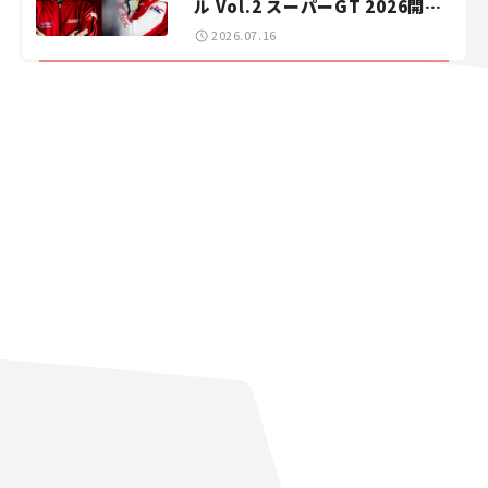
ル Vol.2 スーパーGT 2026開幕
戦 岡山国際サーキット
2026.07.16