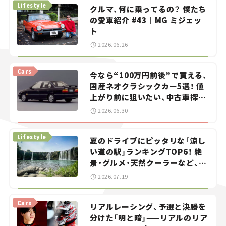
Lifestyle
クルマ、何に乗ってるの？ 僕たち
の愛車紹介 #43｜MG ミジェッ
ト
2026.06.26
Cars
今なら“100万円前後”で買える、
国産ネオクラシックカー5選！ 値
上がり前に狙いたい、中古車探し
をお手伝い――ちょっとイケてるマ
2026.06.30
イカー選び #02
Lifestyle
夏のドライブにピッタリな「涼し
い道の駅」ランキングTOP6！ 絶
景・グルメ・天然クーラーなど、避
暑におすすめのスポットを紹介
2026.07.19
【道の駅マニアの推し駅ガイド】
vol.15
Cars
リアルレーシング、予選と決勝を
分けた「明と暗」——リアルのリア