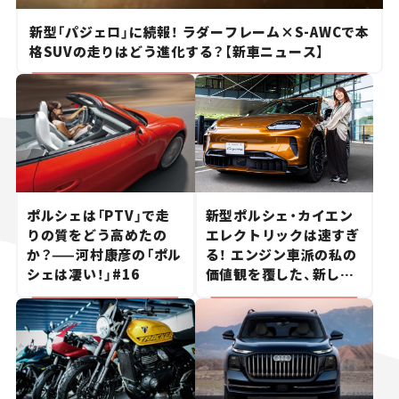
新型「パジェロ」に続報！ ラダーフレーム×S-AWCで本
格SUVの走りはどう進化する？【新車ニュース】
ポルシェは「PTV」で走
新型ポルシェ・カイエン
りの質をどう高めたの
エレクトリックは速すぎ
か？——河村康彦の「ポル
る！ エンジン車派の私の
シェは凄い！」#16
価値観を覆した、新しい
ポルシェの走り。