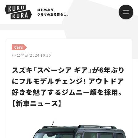
はじめよう、
クルマのある暮らし。
カテゴリ
Cars
Cars
公開日：2024.10.16
スズキ「スペーシア ギア」が6年ぶり
Lifestyle
にフルモデルチェンジ！ アウトドア
Traffic
好きを魅了するジムニー顔を採用。
Special
【新車ニュース】
Series
Campaign
人気のハッシュタグ