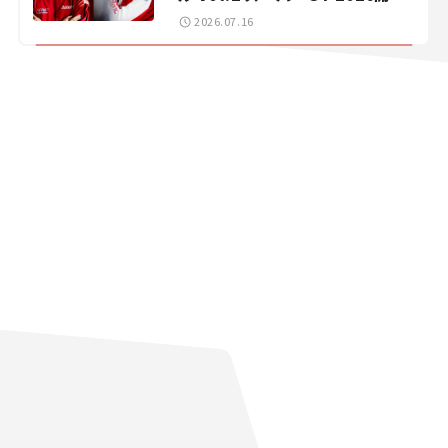
戦 岡山国際サーキット
2026.07.16