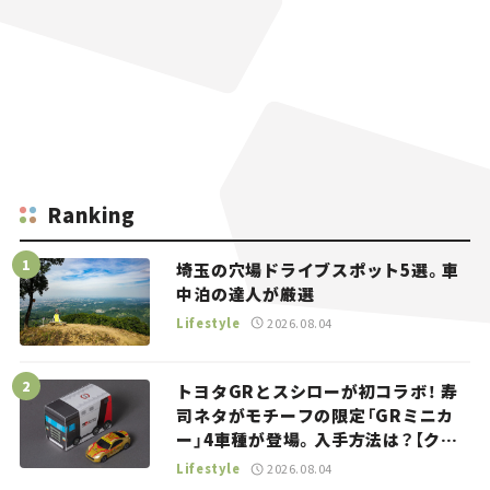
Ranking
埼玉の穴場ドライブスポット5選。車
中泊の達人が厳選
Lifestyle
2026.08.04
トヨタGRとスシローが初コラボ！ 寿
司ネタがモチーフの限定「GRミニカ
ー」4車種が登場。入手方法は？【クル
マとホビー】
Lifestyle
2026.08.04