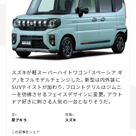
スズキ ジムニー｜Suzuki Jimny
スズキ｜Suzuki
マツダ｜Mazda
マツダ ロードスター｜Mazda Roadster
スズキが軽スーパーハイトワゴン「スペーシア ギ
ア」をフルモデルチェンジした。新型は内外装に
SUVテイストが加わり、フロントグリルはジムニ
ーを彷彿させるフェイスデザインに変更。アウト
ドア好きに刺さる人気の一台となりそうだ。
文=
写真=
原アキラ
スズキ
この記事をシェア