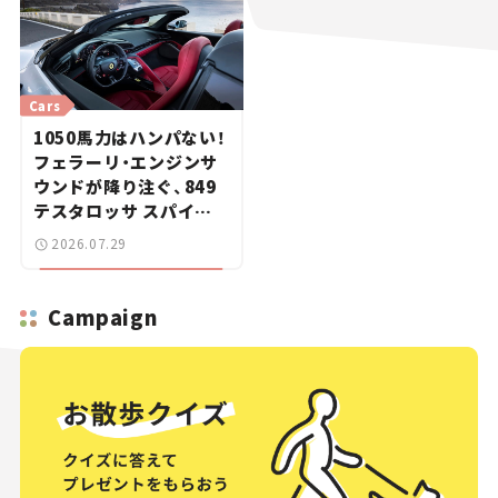
Cars
1050馬力はハンパない！
フェラーリ・エンジンサ
ウンドが降り注ぐ、849
テスタロッサ スパイダ
ーに試乗。
2026.07.29
Campaign