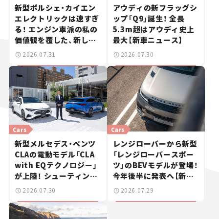
新型ポルシェ・カイエン
アウディの新フラッグシ
エレクトリックは速すぎ
ップ「Q9」誕生！ 全長
る！ エンジン車派の私の
5.3m超はアウディ史上
価値観を覆した、新しい
最大【新車ニュース】
ポルシェの走り。
2026.07.31
2026.07.30
Cars
Cars
新型メルセデス・ベンツ
レンジローバーから新型
CLAの電動モデル「CLA
「レンジローバースポー
with EQテクノロジー」
ツ」のBEVモデルが登場！
が上陸！ シューティング
今年後半に発表へ【新車
ブレークも発売【新車ニ
ニュース】
2026.07.30
2026.07.29
ュース】