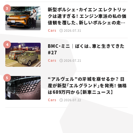
新型ポルシェ・カイエン エレクトリッ
クは速すぎる！ エンジン車派の私の価
値観を覆した、新しいポルシェの走
り。
Cars
2026.07.31
BMC・ミニ｜ぼくは、車と生きてきた
#27
Cars
2026.07.21
“アルヴェル”の牙城を崩せるか？ 日
産が新型「エルグランド」を発売！ 価格
は689万円から【新車ニュース】
Cars
2026.07.22