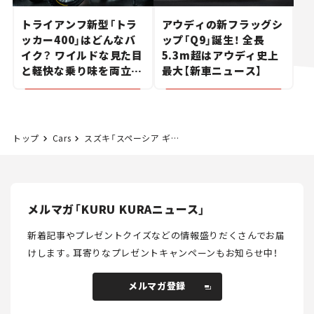
トライアンフ新型「トラ
アウディの新フラッグシ
ッカー400」はどんなバ
ップ「Q9」誕生！ 全長
イク？ ワイルドな見た目
5.3m超はアウディ史上
と軽快な乗り味を両立し
最大【新車ニュース】
た400ccフラットトラッ
カー【試乗レビュー】
トップ
Cars
スズキ「スペーシア ギア」が6年ぶりにフルモデルチェンジ！ アウトドア好きを魅了するジムニー顔を採用。【新車ニュース】
メルマガ「KURU KURAニュース」
新着記事やプレゼントクイズなどの情報盛りだくさんでお届
けします。
耳寄りなプレゼントキャンペーンもお知らせ中！
メルマガ登録