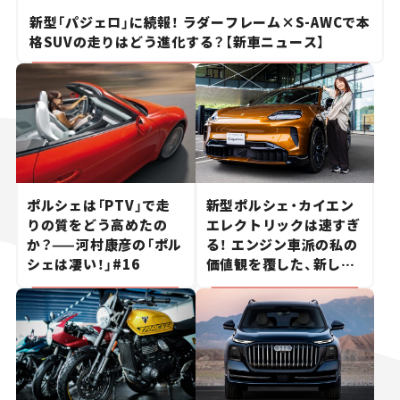
新型「パジェロ」に続報！ ラダーフレーム×S-AWCで本
格SUVの走りはどう進化する？【新車ニュース】
ポルシェは「PTV」で走
新型ポルシェ・カイエン
りの質をどう高めたの
エレクトリックは速すぎ
か？——河村康彦の「ポル
る！ エンジン車派の私の
シェは凄い！」#16
価値観を覆した、新しい
ポルシェの走り。