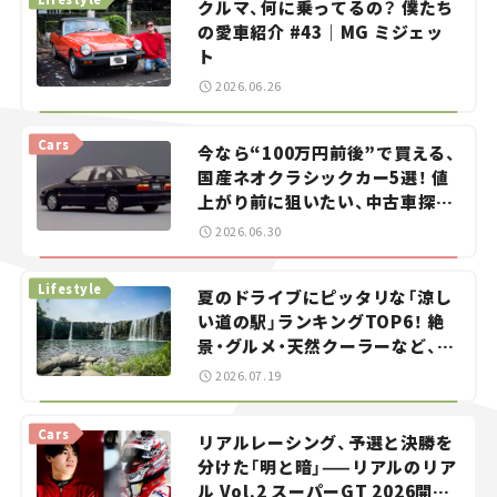
クルマ、何に乗ってるの？ 僕たち
の愛車紹介 #43｜MG ミジェッ
ト
2026.06.26
Cars
今なら“100万円前後”で買える、
国産ネオクラシックカー5選！ 値
上がり前に狙いたい、中古車探し
をお手伝い――ちょっとイケてるマ
2026.06.30
イカー選び #02
Lifestyle
夏のドライブにピッタリな「涼し
い道の駅」ランキングTOP6！ 絶
景・グルメ・天然クーラーなど、避
暑におすすめのスポットを紹介
2026.07.19
【道の駅マニアの推し駅ガイド】
vol.15
Cars
リアルレーシング、予選と決勝を
分けた「明と暗」——リアルのリア
ル Vol.2 スーパーGT 2026開幕