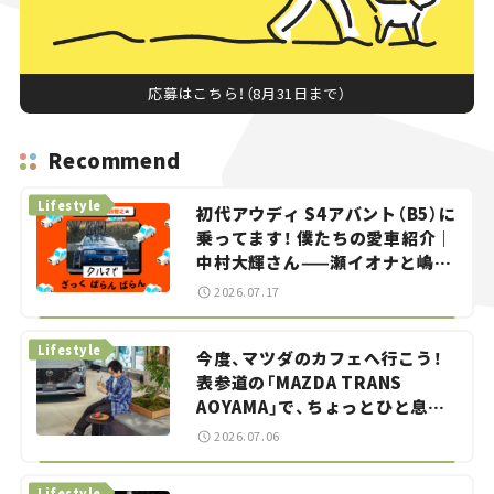
応募はこちら！（8月31日まで）
Recommend
Lifestyle
初代アウディ S4アバント（B5）に
乗ってます！ 僕たちの愛車紹介｜
中村大輝さん——瀬イオナと嶋田
智之の「クルマでざっくばらんば
2026.07.17
らん！」＃20
Lifestyle
今度、マツダのカフェへ行こう！
表参道の「MAZDA TRANS
AOYAMA」で、ちょっとひと息。
——連載｜CCGとクルマでどうす
2026.07.06
る？＜第13回＞
Lifestyle