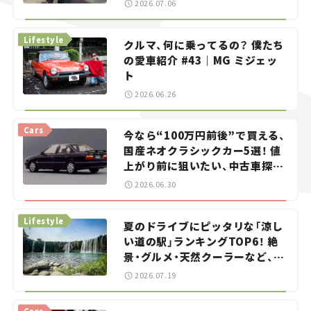
2026.07.06
る？＜第13回＞
Lifestyle
クルマ、何に乗ってるの？ 僕たち
の愛車紹介 #43｜MG ミジェッ
ト
2026.06.26
Cars
今なら“100万円前後”で買える、
国産ネオクラシックカー5選！ 値
上がり前に狙いたい、中古車探し
をお手伝い――ちょっとイケてるマ
2026.06.30
イカー選び #02
Lifestyle
夏のドライブにピッタリな「涼し
い道の駅」ランキングTOP6！ 絶
景・グルメ・天然クーラーなど、避
暑におすすめのスポットを紹介
2026.07.19
【道の駅マニアの推し駅ガイド】
vol.15
Cars