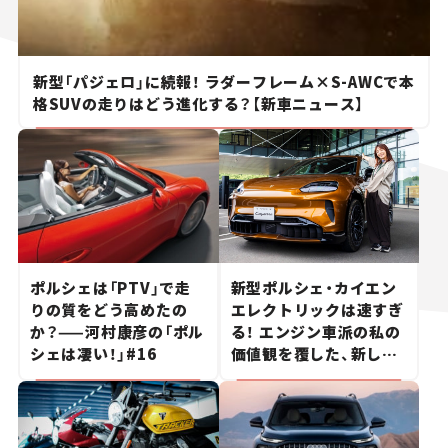
新型「パジェロ」に続報！ ラダーフレーム×S-AWCで本
格SUVの走りはどう進化する？【新車ニュース】
ポルシェは「PTV」で走
新型ポルシェ・カイエン
りの質をどう高めたの
エレクトリックは速すぎ
か？——河村康彦の「ポル
る！ エンジン車派の私の
シェは凄い！」#16
価値観を覆した、新しい
ポルシェの走り。