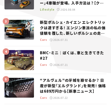
ー」4車種が登場。入手方法は？【クル
マとホビー】
Lifestyle
2026.08.04
新型ポルシェ・カイエン エレクトリッ
クは速すぎる！ エンジン車派の私の価
値観を覆した、新しいポルシェの走
り。
Cars
2026.07.31
BMC・ミニ｜ぼくは、車と生きてきた
#27
Cars
2026.07.21
“アルヴェル”の牙城を崩せるか？ 日
産が新型「エルグランド」を発売！ 価格
は689万円から【新車ニュース】
Cars
2026.07.22