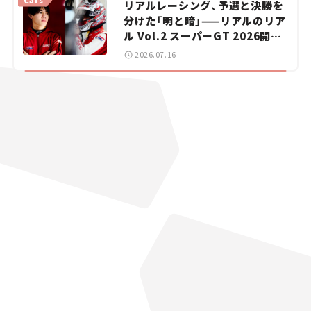
リアルレーシング、予選と決勝を
分けた「明と暗」——リアルのリア
ル Vol.2 スーパーGT 2026開幕
戦 岡山国際サーキット
2026.07.16