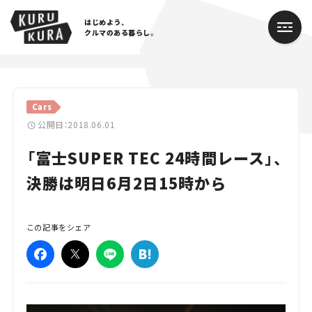
はじめよう、
クルマのある暮らし。
カテゴリ
Cars
Cars
公開日：2018.06.01
「富士SUPER TEC 24時間レース」、
Lifestyle
決勝は明日6月2日15時から
Traffic
Special
この記事をシェア
Series
Campaign
人気のハッシュタグ