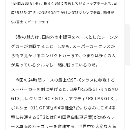
「ENDLESS GT-R」。長らくS耐に参戦しているトップチームで、日
産「R35型GT-R」のNISMOが手がけたGT3マシンで参戦。画像提
供：富士スピードウェイ
S耐の魅力は、国内外の市販車をベースとしたレーシン
グカーが参戦すること。しかも、スーパーカークラスか
ら街で見かけるコンパクトカーまで、つまりは多くの人
が乗っているクルマも一緒に戦っているのだ。
今回の24時間レースの最上位ST-Xクラスに参戦する
スーパーカーを例に挙げると、日産「R35型GT-R NISMO
GT3」、レクサス「RC F GT3」、アウディ「R8 LMS GT3」、
ポルシェ「911 GT3R」の4車種全7台。ちなみにこの4車
種に共通するGT3とはFIA(国際自動車連盟)が定めるレ
ース車両のカテゴリーを意味する。世界中で大変な人気