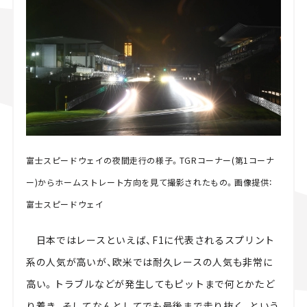
スズキ ジムニー｜Suzuki Jimny
スズキ｜Suzuki
マツダ｜Mazda
マツダ ロードスター｜Mazda Roadster
富士スピードウェイの夜間走行の様子。TGRコーナー(第1コーナ
ー)からホームストレート方向を見て撮影されたもの。画像提供：
富士スピードウェイ
日本ではレースといえば、F1に代表されるスプリント
系の人気が高いが、欧米では耐久レースの人気も非常に
高い。トラブルなどが発生してもピットまで何とかたど
り着き、そしてなんとしてでも最後まで走り抜く、という