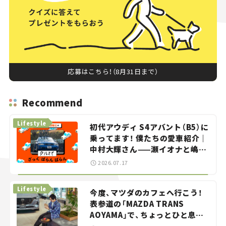
応募はこちら！（8月31日まで）
Recommend
Lifestyle
初代アウディ S4アバント（B5）に
乗ってます！ 僕たちの愛車紹介｜
中村大輝さん——瀬イオナと嶋田
智之の「クルマでざっくばらんば
2026.07.17
らん！」＃20
Lifestyle
今度、マツダのカフェへ行こう！
表参道の「MAZDA TRANS
AOYAMA」で、ちょっとひと息。
——連載｜CCGとクルマでどうす