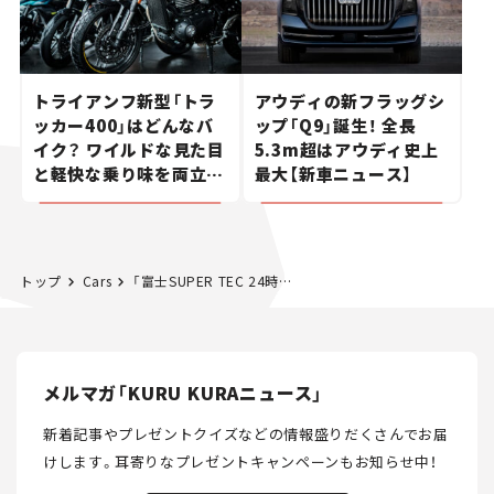
トライアンフ新型「トラ
アウディの新フラッグシ
ッカー400」はどんなバ
ップ「Q9」誕生！ 全長
イク？ ワイルドな見た目
5.3m超はアウディ史上
と軽快な乗り味を両立し
最大【新車ニュース】
た400ccフラットトラッ
カー【試乗レビュー】
トップ
Cars
「富士SUPER TEC 24時間レース」、決勝は明日6月2日15時から
メルマガ「KURU KURAニュース」
新着記事やプレゼントクイズなどの情報盛りだくさんでお届
けします。
耳寄りなプレゼントキャンペーンもお知らせ中！