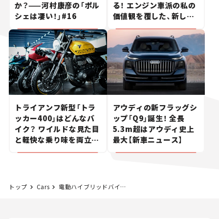
か？——河村康彦の「ポル
る！ エンジン車派の私の
シェは凄い！」#16
価値観を覆した、新しい
ポルシェの走り。
トライアンフ新型「トラ
アウディの新フラッグシ
ッカー400」はどんなバ
ップ「Q9」誕生！ 全長
イク？ ワイルドな見た目
5.3m超はアウディ史上
と軽快な乗り味を両立し
最大【新車ニュース】
た400ccフラットトラッ
カー【試乗レビュー】
トップ
Cars
電動ハイブリッドバイク。 折りたたみ式ペダル付き