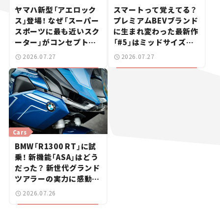
ヤマハ新型「アエロック
スマートって覚えてる？
ス」登場！ なぜ「スーパー
プレミアムBEVブランド
スポーツに最も近いスク
に生まれ変わった最新作
ーター」がコンセプトな
「#5」はミッドサイズ
のか？【新車ニュース】
SUV！【日本未発売のク
2026.07.27
2026.07.27
ルマたち#18】
Cars
BMW「R1300 RT」に試
乗！ 新機能「ASA」はどう
だった？ 新世代グランド
ツアラーの実力に感動
【試乗レビュー】
2026.07.26