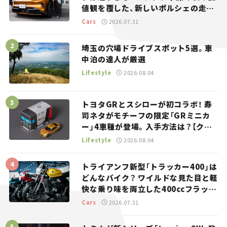
値観を覆した、新しいポルシェの走
り。
Cars
2026.07.31
埼玉の穴場ドライブスポット5選。車
中泊の達人が厳選
Lifestyle
2026.08.04
トヨタGRとスシローが初コラボ！ 寿
司ネタがモチーフの限定「GRミニカ
ー」4車種が登場。入手方法は？【クル
マとホビー】
Lifestyle
2026.08.04
トライアンフ新型「トラッカー400」は
どんなバイク？ ワイルドな見た目と軽
快な乗り味を両立した400ccフラット
トラッカー【試乗レビュー】
Cars
2026.07.31