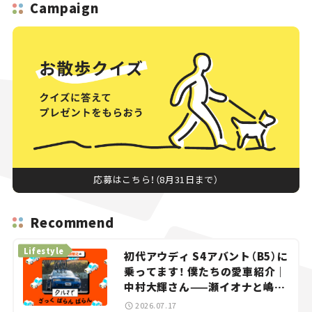
Campaign
応募はこちら！（8月31日まで）
Recommend
Lifestyle
初代アウディ S4アバント（B5）に
乗ってます！ 僕たちの愛車紹介｜
中村大輝さん——瀬イオナと嶋田
智之の「クルマでざっくばらんば
2026.07.17