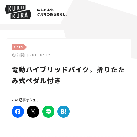
はじめよう、
クルマのある暮らし。
カテゴリ
Cars
Cars
公開日：2017.06.16
電動ハイブリッドバイク。 折りたた
Lifestyle
み式ペダル付き
Traffic
Special
この記事をシェア
Series
Campaign
人気のハッシュタグ