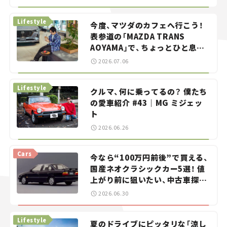
らん！」＃20
Lifestyle
今度、マツダのカフェへ行こう！
表参道の「MAZDA TRANS
AOYAMA」で、ちょっとひと息。
——連載｜CCGとクルマでどうす
2026.07.06
る？＜第13回＞
Lifestyle
クルマ、何に乗ってるの？ 僕たち
の愛車紹介 #43｜MG ミジェッ
ト
2026.06.26
Cars
今なら“100万円前後”で買える、
国産ネオクラシックカー5選！ 値
上がり前に狙いたい、中古車探し
をお手伝い――ちょっとイケてるマ
2026.06.30
イカー選び #02
Lifestyle
夏のドライブにピッタリな「涼し