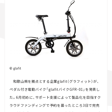
スズキ ジムニー｜Suzuki Jimny
スズキ｜Suzuki
マツダ｜Maz
マツダ ロードスター｜Mazda Roadster
© glafit
和歌山県を拠点とする企業glafit（グラフィット）が、
ペダル付き電動バイク「glafitバイクGFR-01」を発表し
た。6月初めに、サポート支援によって製品化を目指すク
ラウドファンディングで予約を募ったところ3日で完売