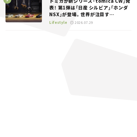
トミカが新シリーズ「tomica CW」発
表！ 第1弾は「日産 シルビア」「ホンダ
NSX」が登場。世界が注目す
る“JDM”に焦点【クルマとホビー】
Lifestyle
2026.07.29