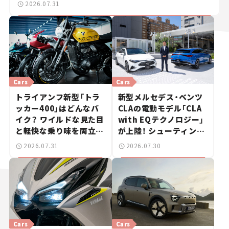
2026.07.31
Cars
Cars
トライアンフ新型「トラ
新型メルセデス・ベンツ
ッカー400」はどんなバ
CLAの電動モデル「CLA
イク？ ワイルドな見た目
with EQテクノロジー」
と軽快な乗り味を両立し
が上陸！ シューティング
た400ccフラットトラッ
ブレークも発売【新車ニ
2026.07.31
2026.07.30
カー【試乗レビュー】
ュース】
Cars
Cars