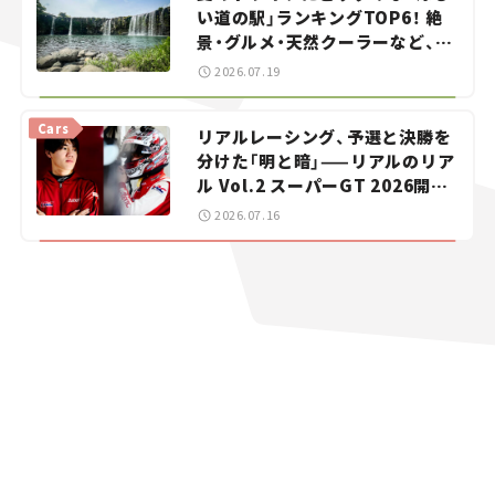
い道の駅」ランキングTOP6！ 絶
景・グルメ・天然クーラーなど、避
暑におすすめのスポットを紹介
2026.07.19
【道の駅マニアの推し駅ガイド】
vol.15
Cars
リアルレーシング、予選と決勝を
分けた「明と暗」——リアルのリア
ル Vol.2 スーパーGT 2026開幕
戦 岡山国際サーキット
2026.07.16