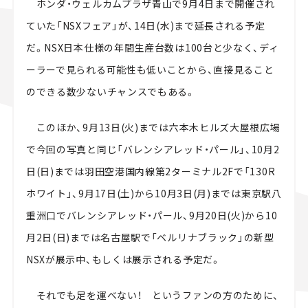
ホンダ・ウェルカムプラザ青山で9月4日まで開催され
スズキ ジムニー｜Suzuki Jimny
スズキ｜Suzuki
ていた「NSXフェア」が、14日(水)まで延長される予定
マツダ｜Mazda
マツダ ロードスター｜Mazda Roadster
だ。NSX日本仕様の年間生産台数は100台と少なく、ディ
ーラーで見られる可能性も低いことから、直接見ること
のできる数少ないチャンスでもある。
このほか、9月13日(火)までは六本木ヒルズ大屋根広場
で今回の写真と同じ「バレンシアレッド・パール」、10月2
日(日)までは羽田空港国内線第2ターミナル2Fで「130R
ホワイト」、9月17日(土)から10月3日(月)までは東京駅八
重洲口でバレンシアレッド・パール、9月20日(火)から10
月2日(日)までは名古屋駅で「ベルリナブラック」の新型
NSXが展示中、もしくは展示される予定だ。
それでも足を運べない！ というファンの方のために、