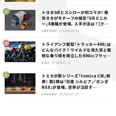
トヨタGRとスシローが初コラボ！ 寿
司ネタがモチーフの限定「GRミニカ
ー」4車種が登場。入手方法は？【クル
マとホビー】
Lifestyle
2026.08.04
トライアンフ新型「トラッカー400」は
どんなバイク？ ワイルドな見た目と軽
快な乗り味を両立した400ccフラット
トラッカー【試乗レビュー】
Cars
2026.07.31
トミカが新シリーズ「tomica CW」発
表！ 第1弾は「日産 シルビア」「ホンダ
NSX」が登場。世界が注目す
る“JDM”に焦点【クルマとホビー】
Lifestyle
2026.07.29