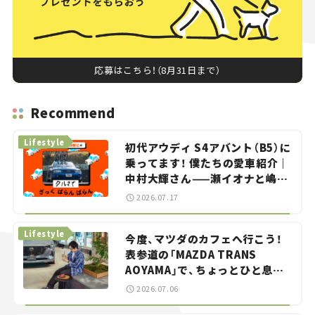
応募はこちら！（8月31日まで）
Recommend
Lifestyle
初代アウディ S4アバント（B5）に
乗ってます！ 僕たちの愛車紹介｜
中村大輝さん——瀬イオナと嶋田
智之の「クルマでざっくばらんば
2026.07.17
らん！」＃20
Lifestyle
今度、マツダのカフェへ行こう！
表参道の「MAZDA TRANS
AOYAMA」で、ちょっとひと息。
——連載｜CCGとクルマでどうす
2026.07.06
る？＜第13回＞