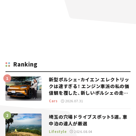
Ranking
新型ポルシェ・カイエン エレクトリッ
クは速すぎる！ エンジン車派の私の価
値観を覆した、新しいポルシェの走
り。
Cars
2026.07.31
埼玉の穴場ドライブスポット5選。車
中泊の達人が厳選
Lifestyle
2026.08.04