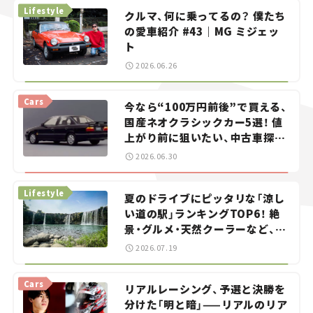
Lifestyle
クルマ、何に乗ってるの？ 僕たち
の愛車紹介 #43｜MG ミジェッ
ト
2026.06.26
Cars
今なら“100万円前後”で買える、
国産ネオクラシックカー5選！ 値
上がり前に狙いたい、中古車探し
をお手伝い――ちょっとイケてるマ
2026.06.30
イカー選び #02
Lifestyle
夏のドライブにピッタリな「涼し
い道の駅」ランキングTOP6！ 絶
景・グルメ・天然クーラーなど、避
暑におすすめのスポットを紹介
2026.07.19
【道の駅マニアの推し駅ガイド】
vol.15
Cars
リアルレーシング、予選と決勝を
分けた「明と暗」——リアルのリア