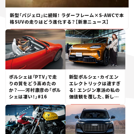
新型「パジェロ」に続報！ ラダーフレーム×S-AWCで本
格SUVの走りはどう進化する？【新車ニュース】
ポルシェは「PTV」で走
新型ポルシェ・カイエン
りの質をどう高めたの
エレクトリックは速すぎ
か？——河村康彦の「ポル
る！ エンジン車派の私の
シェは凄い！」#16
価値観を覆した、新しい
ポルシェの走り。