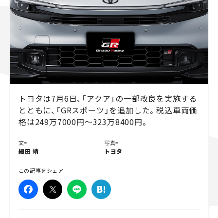
スズキ ジムニー｜Suzuki Jimny
スズキ｜Suzuki
マツダ｜Mazda
マツダ ロードスター｜Mazda Roadster
トヨタは7月6日、「アクア」の一部改良を実施する
とともに、「GRスポーツ」を追加した。税込車両価
格は249万7000円〜323万8400円。
文=
写真=
細田 靖
トヨタ
この記事をシェア