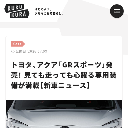
はじめよう、
クルマのある暮らし。
カテゴリ
Cars
Cars
公開日：2026.07.09
トヨタ、アクア「GRスポーツ」発
Lifestyle
売！ 見ても走っても心躍る専用装
Traffic
備が満載【新車ニュース】
Special
Series
Campaign
人気のハッシュタグ