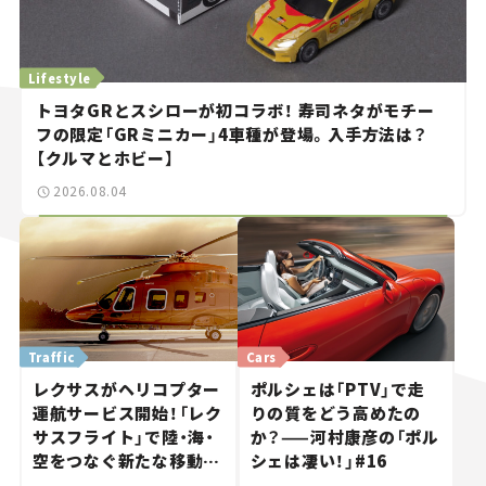
Lifestyle
トヨタGRとスシローが初コラボ！ 寿司ネタがモチー
フの限定「GRミニカー」4車種が登場。入手方法は？
【クルマとホビー】
2026.08.04
Traffic
Cars
レクサスがヘリコプター
ポルシェは「PTV」で走
運航サービス開始！「レク
りの質をどう高めたの
サスフライト」で陸・海・
か？——河村康彦の「ポル
空をつなぐ新たな移動体
シェは凄い！」#16
験とは