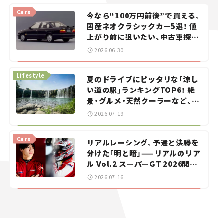
Cars
今なら“100万円前後”で買える、
国産ネオクラシックカー5選！ 値
上がり前に狙いたい、中古車探し
をお手伝い――ちょっとイケてるマ
2026.06.30
イカー選び #02
Lifestyle
夏のドライブにピッタリな「涼し
い道の駅」ランキングTOP6！ 絶
景・グルメ・天然クーラーなど、避
暑におすすめのスポットを紹介
2026.07.19
【道の駅マニアの推し駅ガイド】
vol.15
Cars
リアルレーシング、予選と決勝を
分けた「明と暗」——リアルのリア
ル Vol.2 スーパーGT 2026開幕
戦 岡山国際サーキット
2026.07.16