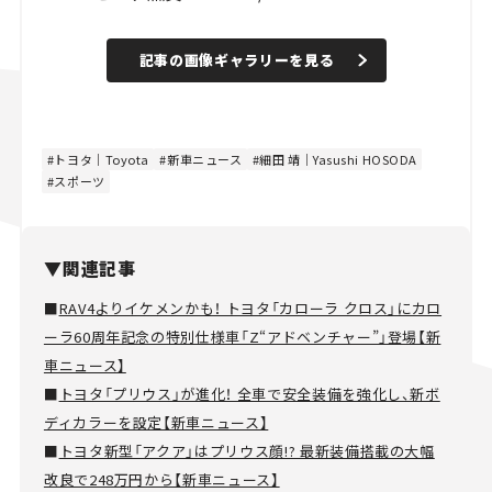
記事の画像ギャラリーを見る
トヨタ｜Toyota
新車ニュース
細田 靖｜Yasushi HOSODA
スポーツ
▼関連記事
■
RAV4よりイケメンかも！ トヨタ「カローラ クロス」にカロ
ーラ60周年記念の特別仕様車「Z“アドベンチャー”」登場【新
車ニュース】
■
トヨタ「プリウス」が進化！ 全車で安全装備を強化し、新ボ
ディカラーを設定【新車ニュース】
■
トヨタ新型「アクア」はプリウス顔!? 最新装備搭載の大幅
改良で248万円から【新車ニュース】