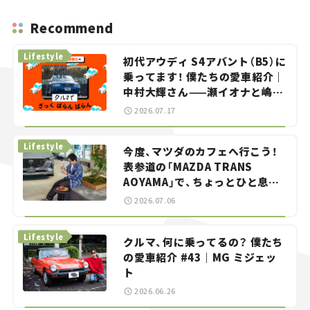
Recommend
Lifestyle
初代アウディ S4アバント（B5）に
乗ってます！ 僕たちの愛車紹介｜
中村大輝さん——瀬イオナと嶋田
智之の「クルマでざっくばらんば
2026.07.17
らん！」＃20
Lifestyle
今度、マツダのカフェへ行こう！
表参道の「MAZDA TRANS
AOYAMA」で、ちょっとひと息。
——連載｜CCGとクルマでどうす
2026.07.06
る？＜第13回＞
Lifestyle
クルマ、何に乗ってるの？ 僕たち
の愛車紹介 #43｜MG ミジェッ
ト
2026.06.26