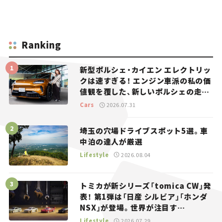
Ranking
新型ポルシェ・カイエン エレクトリッ
クは速すぎる！ エンジン車派の私の価
値観を覆した、新しいポルシェの走
り。
Cars
2026.07.31
埼玉の穴場ドライブスポット5選。車
中泊の達人が厳選
Lifestyle
2026.08.04
トミカが新シリーズ「tomica CW」発
表！ 第1弾は「日産 シルビア」「ホンダ
NSX」が登場。世界が注目す
る“JDM”に焦点【クルマとホビー】
Lifestyle
2026.07.29