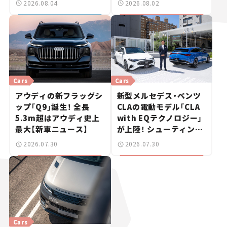
2026.08.04
2026.08.02
Cars
Cars
アウディの新フラッグシ
新型メルセデス・ベンツ
ップ「Q9」誕生！ 全長
CLAの電動モデル「CLA
5.3m超はアウディ史上
with EQテクノロジー」
最大【新車ニュース】
が上陸！ シューティング
ブレークも発売【新車ニ
2026.07.30
2026.07.30
ュース】
Cars