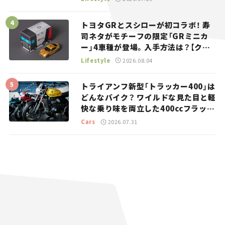
トヨタGRとスシローが初コラボ！ 寿
司ネタがモチーフの限定「GRミニカ
ー」4車種が登場。入手方法は？【クル
マとホビー】
Lifestyle
2026.08.04
トライアンフ新型「トラッカー400」は
どんなバイク？ ワイルドな見た目と軽
快な乗り味を両立した400ccフラット
トラッカー【試乗レビュー】
Cars
2026.07.31