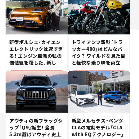
新型ポルシェ・カイエン
トライアンフ新型「トラ
エレクトリックは速すぎ
ッカー400」はどんなバ
る！ エンジン車派の私の
イク？ ワイルドな見た目
価値観を覆した、新しい
と軽快な乗り味を両立し
ポルシェの走り。
た400ccフラットトラッ
カー【試乗レビュー】
アウディの新フラッグシ
新型メルセデス・ベンツ
ップ「Q9」誕生！ 全長
CLAの電動モデル「CLA
5.3m超はアウディ史上
with EQテクノロジー」