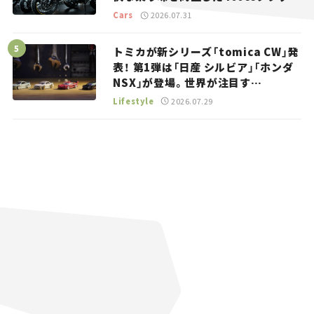
トラッカー【試乗レビュー】
Cars
2026.07.31
トミカが新シリーズ「tomica CW」発
表！ 第1弾は「日産 シルビア」「ホンダ
NSX」が登場。世界が注目す
る“JDM”に焦点【クルマとホビー】
Lifestyle
2026.07.29