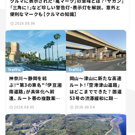
クルマに表示された「亀マーク」の意味とは？「ヤカン」
「三角に！」など珍しい警告灯・表示灯を解説。 意外と
便利なマークも【クルマの知識】
2026.08.06
Traffic
Traffic
神奈川～静岡を結
岡山～津山に新たな高速
ぶ！“第3の東名”「伊豆湘
ルート！「空港津山道路」
南道路」が具体化へ前
はどこまでできた？ 国道
進。ルート帯の複数案検
53号の渋滞緩和に期待。
討へ。熱海まで信号ゼロ
岡山市側でも動きが【い
2026.08.05
2026.08.04
が実現？ 【いま気になる
ま気になる道路計画】
道路計画】