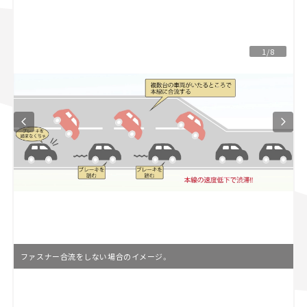
スズキ ジムニー｜Suzuki Jimny
スズキ｜Suzuki
マツダ｜Mazda
マツダ ロードスター｜Mazda Roadster
1/8
ファスナー合流をしない場合のイメージ。
L
o
/
U
a