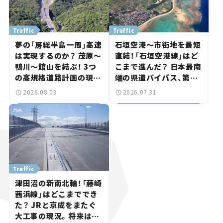
Traffic
Traffic
夢の「房総半島一周」高速
石垣空港～市街地を最短
は実現するのか？ 茂原～
直結！「石垣空港線」はど
鴨川～館山を結ぶ！ 3つ
こまで進んだ？ 日本最南
の高規格道路計画の現
端の県道バイパス、第2
状。「館山鴨川道路」で検
工区も延伸開通 【いま気
2026.08.03
2026.07.31
討進む【いま気になる道
になる道路計画】
路計画】
Traffic
津田沼の新南北軸！「藤崎
茜浜線」はどこまででき
た？ JRと京成をまたぐ
大工事の現況。将来は