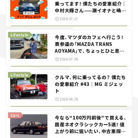
乗ってます！ 僕たちの愛車紹介｜
中村大輝さん——瀬イオナと嶋田
智之の「クルマでざっくばらんば
2026.07.17
らん！」＃20
Lifestyle
今度、マツダのカフェへ行こう！
表参道の「MAZDA TRANS
AOYAMA」で、ちょっとひと息。
——連載｜CCGとクルマでどうす
2026.07.06
る？＜第13回＞
Lifestyle
クルマ、何に乗ってるの？ 僕たち
の愛車紹介 #43｜MG ミジェッ
ト
2026.06.26
Cars
今なら“100万円前後”で買える、
国産ネオクラシックカー5選！ 値
上がり前に狙いたい、中古車探し
をお手伝い――ちょっとイケてるマ