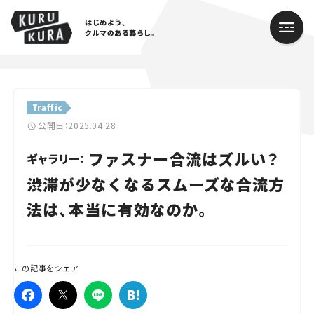
はじめよう、
クルマのある暮らし。
カテゴリ
Traffic
Cars
公開日：2025.04.28
ファスナー合流はズルい？
Lifestyle
ギャラリー：
渋滞が少なくなるスムーズな合流方
Traffic
法は、本当に有効なのか。
Special
Series
この記事をシェア
Campaign
人気のハッシュタグ