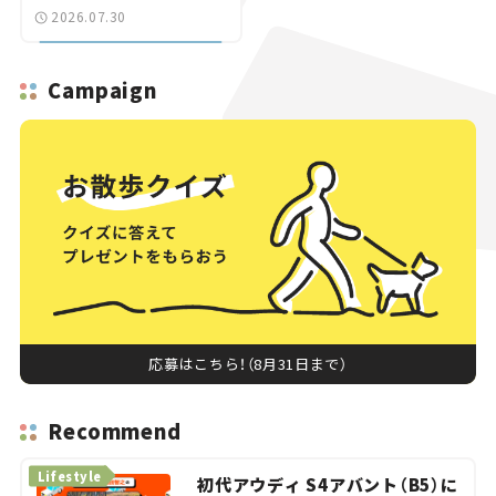
「習志野～鎌ケ谷」を最短
2026.07.30
直結【いま気になる道路
計画】
Campaign
応募はこちら！（8月31日まで）
Recommend
Lifestyle
初代アウディ S4アバント（B5）に