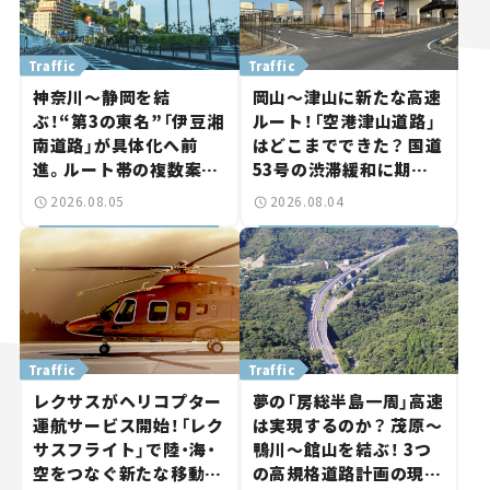
Traffic
Traffic
神奈川～静岡を結
岡山～津山に新たな高速
ぶ！“第3の東名”「伊豆湘
ルート！「空港津山道路」
南道路」が具体化へ前
はどこまでできた？ 国道
進。ルート帯の複数案検
53号の渋滞緩和に期待。
討へ。熱海まで信号ゼロ
岡山市側でも動きが【い
2026.08.05
2026.08.04
が実現？ 【いま気になる
ま気になる道路計画】
道路計画】
Traffic
Traffic
レクサスがヘリコプター
夢の「房総半島一周」高速
運航サービス開始！「レク
は実現するのか？ 茂原～
サスフライト」で陸・海・
鴨川～館山を結ぶ！ 3つ
空をつなぐ新たな移動体
の高規格道路計画の現