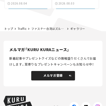
験とは
状。「館山鴨川道路」で検
2026.08.04
2026.08.03
討進む【いま気になる道
路計画】
トップ
Traffic
ファスナー合流はズルい？ 渋滞が少なくなるスムーズな合流方法は、本当に有効なのか。
ギャラリー
メルマガ「KURU KURAニュース」
新着記事やプレゼントクイズなどの情報盛りだくさんでお届
けします。
耳寄りなプレゼントキャンペーンもお知らせ中！
メルマガ登録
メルマガ登録