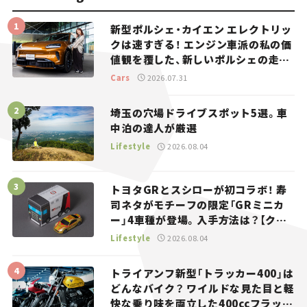
新型ポルシェ・カイエン エレクトリッ
クは速すぎる！ エンジン車派の私の価
値観を覆した、新しいポルシェの走
り。
Cars
2026.07.31
埼玉の穴場ドライブスポット5選。車
中泊の達人が厳選
Lifestyle
2026.08.04
トヨタGRとスシローが初コラボ！ 寿
司ネタがモチーフの限定「GRミニカ
ー」4車種が登場。入手方法は？【クル
マとホビー】
Lifestyle
2026.08.04
トライアンフ新型「トラッカー400」は
どんなバイク？ ワイルドな見た目と軽
快な乗り味を両立した400ccフラット