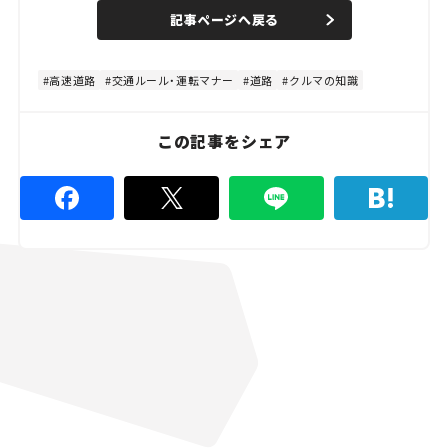
n
d
記事ページへ戻る
m
e
u
d
t
:
e
4
8
高速道路
交通ルール・運転マナー
道路
クルマの知識
.
8
9
%
この記事をシェア