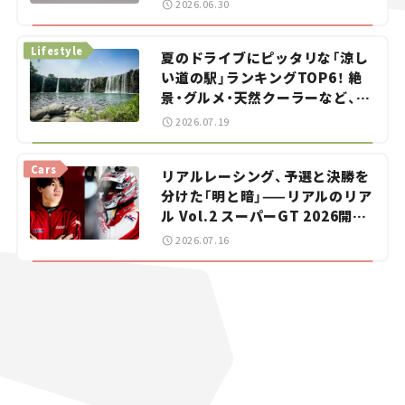
2026.06.30
イカー選び #02
Lifestyle
夏のドライブにピッタリな「涼し
い道の駅」ランキングTOP6！ 絶
景・グルメ・天然クーラーなど、避
暑におすすめのスポットを紹介
2026.07.19
【道の駅マニアの推し駅ガイド】
vol.15
Cars
リアルレーシング、予選と決勝を
分けた「明と暗」——リアルのリア
ル Vol.2 スーパーGT 2026開幕
戦 岡山国際サーキット
2026.07.16