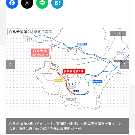
スズキ ジムニー｜Suzuki Jimny
スズキ｜Suzuki
マツダ｜Mazda
マツダ ロードスター｜Mazda Roadster
1/5
白鳥新道 第2期の想定ルート。室蘭駅の東側に自動車専用道路を通すことに
なる。画像は自治体の資料を元に編集部が作成。