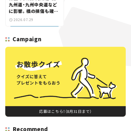
九州道・九州中央道など
に影響。橋の損傷も確認
【道路のニュース】
2026.07.29
Campaign
応募はこちら！（8月31日まで）
Recommend