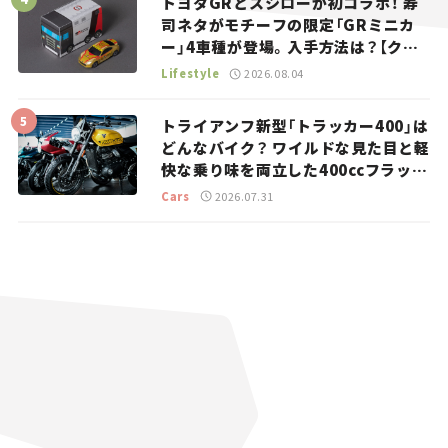
トヨタGRとスシローが初コラボ！ 寿
司ネタがモチーフの限定「GRミニカ
ー」4車種が登場。入手方法は？【クル
マとホビー】
Lifestyle
2026.08.04
トライアンフ新型「トラッカー400」は
どんなバイク？ ワイルドな見た目と軽
快な乗り味を両立した400ccフラット
トラッカー【試乗レビュー】
Cars
2026.07.31