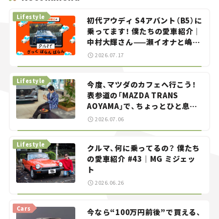
Lifestyle
初代アウディ S4アバント（B5）に
乗ってます！ 僕たちの愛車紹介｜
中村大輝さん——瀬イオナと嶋田
智之の「クルマでざっくばらんば
2026.07.17
らん！」＃20
Lifestyle
今度、マツダのカフェへ行こう！
表参道の「MAZDA TRANS
AOYAMA」で、ちょっとひと息。
——連載｜CCGとクルマでどうす
2026.07.06
る？＜第13回＞
Lifestyle
クルマ、何に乗ってるの？ 僕たち
の愛車紹介 #43｜MG ミジェッ
ト
2026.06.26
Cars
今なら“100万円前後”で買える、