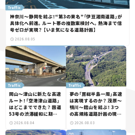
Traffic
神奈川～静岡を結ぶ！“第3の東名”「伊豆湘南道路」が
具体化へ前進。ルート帯の複数案検討へ。熱海まで信
号ゼロが実現？ 【いま気になる道路計画】
2026.08.05
Traffic
Traffic
岡山～津山に新たな高速
夢の「房総半島一周」高速
ルート！「空港津山道路」
は実現するのか？ 茂原～
はどこまでできた？ 国道
鴨川～館山を結ぶ！ 3つ
53号の渋滞緩和に期待。
の高規格道路計画の現
岡山市側でも動きが【い
状。「館山鴨川道路」で検
2026.08.04
2026.08.03
ま気になる道路計画】
討進む【いま気になる道
路計画】