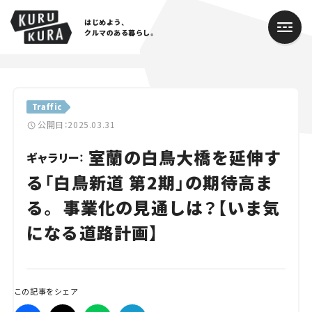
はじめよう、
クルマのある暮らし。
カテゴリ
Traffic
Cars
公開日：2025.03.31
室蘭の白鳥大橋を延伸す
Lifestyle
ギャラリー：
る「白鳥新道 第2期」の期待高ま
Traffic
る。 事業化の見通しは？【いま気
Special
になる道路計画】
Series
Campaign
この記事をシェア
人気のハッシュタグ