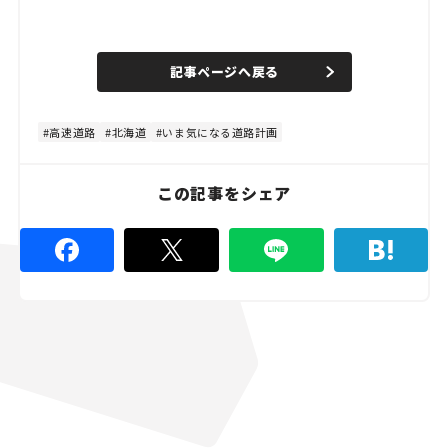
L
o
/
U
a
n
d
記事ページへ戻る
m
e
u
d
t
:
e
4
4
高速道路
北海道
いま気になる道路計画
.
4
4
%
この記事をシェア