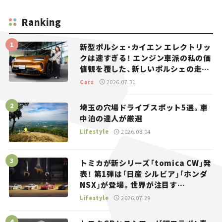
Ranking
新型ポルシェ・カイエン エレクトリッ
クは速すぎる！ エンジン車派の私の価
値観を覆した、新しいポルシェの走
り。
Cars
2026.07.31
埼玉の穴場ドライブスポット5選。車
中泊の達人が厳選
Lifestyle
2026.08.04
トミカが新シリーズ「tomica CW」発
表！ 第1弾は「日産 シルビア」「ホンダ
NSX」が登場。世界が注目す
る“JDM”に焦点【クルマとホビー】
Lifestyle
2026.07.29