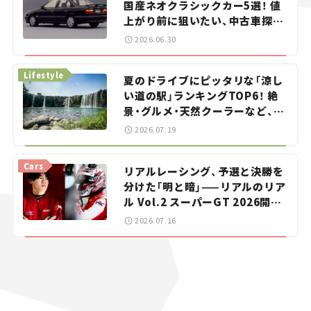
国産ネオクラシックカー5選！ 値
上がり前に狙いたい、中古車探し
をお手伝い――ちょっとイケてるマ
2026.06.30
イカー選び #02
Lifestyle
夏のドライブにピッタリな「涼し
い道の駅」ランキングTOP6！ 絶
景・グルメ・天然クーラーなど、避
暑におすすめのスポットを紹介
2026.07.19
【道の駅マニアの推し駅ガイド】
vol.15
Cars
リアルレーシング、予選と決勝を
分けた「明と暗」——リアルのリア
ル Vol.2 スーパーGT 2026開幕
戦 岡山国際サーキット
2026.07.16