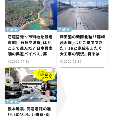
Traffic
Traffic
石垣空港～市街地を最短
津田沼の新南北軸！「藤崎
直結！「石垣空港線」はど
茜浜線」はどこまででき
こまで進んだ？ 日本最南
た？ JRと京成をまたぐ
端の県道バイパス、第2
大工事の現況。将来は
工区も延伸開通 【いま気
「習志野～鎌ケ谷」を最短
2026.07.31
2026.07.30
になる道路計画】
直結【いま気になる道路
計画】
Traffic
熊本地震、高速道路の通
行止め状況。九州道・南