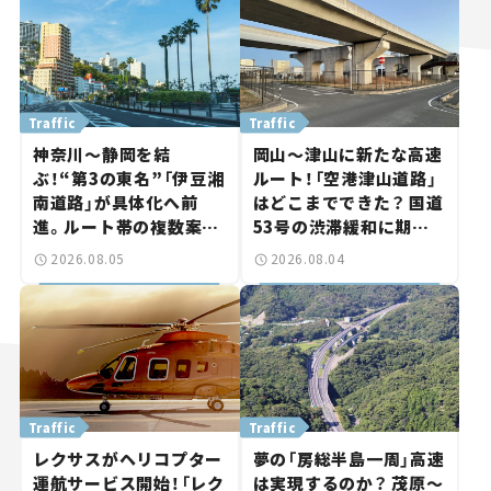
Traffic
Traffic
神奈川～静岡を結
岡山～津山に新たな高速
ぶ！“第3の東名”「伊豆湘
ルート！「空港津山道路」
南道路」が具体化へ前
はどこまでできた？ 国道
進。ルート帯の複数案検
53号の渋滞緩和に期待。
討へ。熱海まで信号ゼロ
岡山市側でも動きが【い
2026.08.05
2026.08.04
が実現？ 【いま気になる
ま気になる道路計画】
道路計画】
Traffic
Traffic
レクサスがヘリコプター
夢の「房総半島一周」高速
運航サービス開始！「レク
は実現するのか？ 茂原～