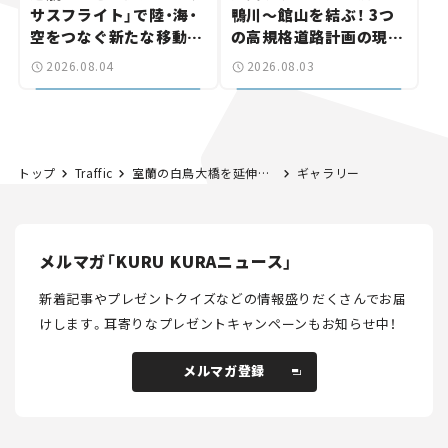
サスフライト」で陸・海・
鴨川～館山を結ぶ！ 3つ
空をつなぐ新たな移動体
の高規格道路計画の現
験とは
状。「館山鴨川道路」で検
2026.08.04
2026.08.03
討進む【いま気になる道
路計画】
トップ
Traffic
室蘭の白鳥大橋を延伸する「白鳥新道 第2期」の期待高まる。 事業化の見通しは？【いま気になる道路計画】
ギャラリー
メルマガ「KURU KURAニュース」
新着記事やプレゼントクイズなどの情報盛りだくさんでお届
けします。
耳寄りなプレゼントキャンペーンもお知らせ中！
メルマガ登録