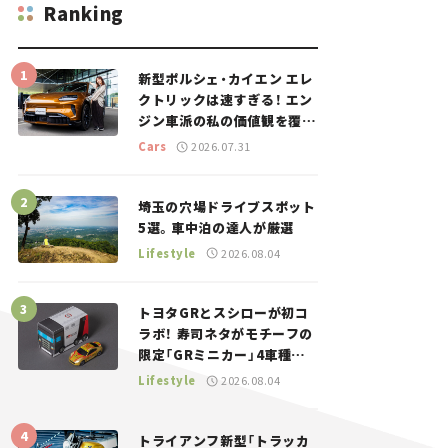
Ranking
新型ポルシェ・カイエン エレ
クトリックは速すぎる！ エン
ジン車派の私の価値観を覆し
た、新しいポルシェの走り。
Cars
2026.07.31
埼玉の穴場ドライブスポット
5選。車中泊の達人が厳選
Lifestyle
2026.08.04
トヨタGRとスシローが初コ
ラボ！ 寿司ネタがモチーフの
限定「GRミニカー」4車種が
登場。入手方法は？【クルマ
Lifestyle
2026.08.04
とホビー】
トライアンフ新型「トラッカ