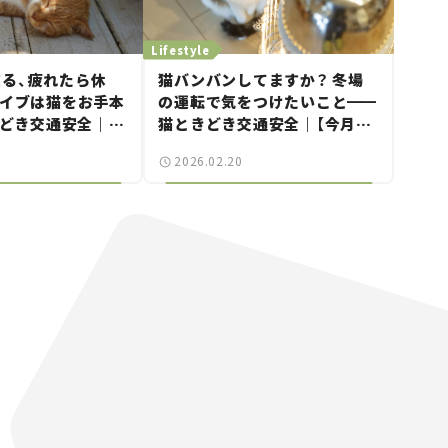
Lifestyle
る、疲れたら休
猫バンバンしてますか？ 冬場
ライブは猫をお手本
の運転で気をつけたいこと
━━
どき交通安全｜
猫ときどき交通安全｜【今月の
まにゃ～」Vol.9】
「交通まにゃ～」Vol.8】
2026.02.20