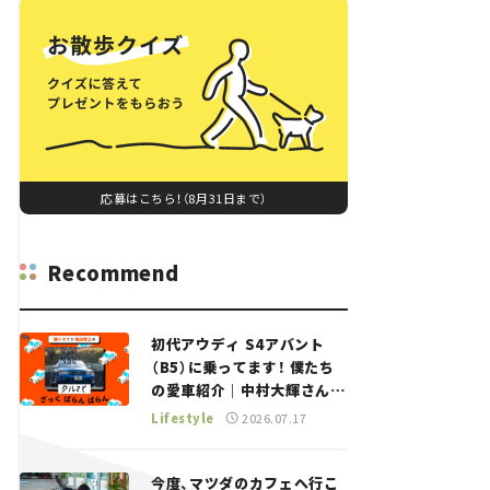
応募はこちら！（8月31日まで）
Recommend
初代アウディ S4アバント
（B5）に乗ってます！ 僕たち
の愛車紹介｜中村大輝さん
——瀬イオナと嶋田智之の
Lifestyle
2026.07.17
「クルマでざっくばらんばら
ん！」＃20
今度、マツダのカフェへ行こ