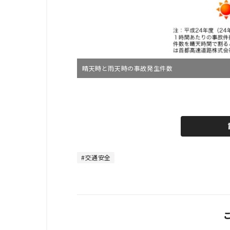
晴天時と雨天時の事故発生件数
L
o
/
U
a
n
d
m
e
u
d
t
:
e
4
8
交通安全
.
8
9
%