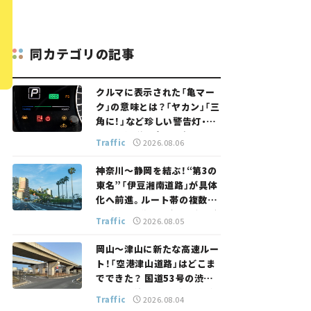
同カテゴリの記事
クルマに表示された「亀マー
ク」の意味とは？「ヤカン」「三
角に！」など珍しい警告灯・表
示灯を解説。 意外と便利なマ
Traffic
2026.08.06
ークも【クルマの知識】
神奈川～静岡を結ぶ！“第3の
東名”「伊豆湘南道路」が具体
化へ前進。ルート帯の複数案
検討へ。熱海まで信号ゼロが
Traffic
2026.08.05
実現？ 【いま気になる道路計
画】
岡山～津山に新たな高速ルー
ト！「空港津山道路」はどこま
でできた？ 国道53号の渋滞
緩和に期待。岡山市側でも動
Traffic
2026.08.04
きが【いま気になる道路計画】