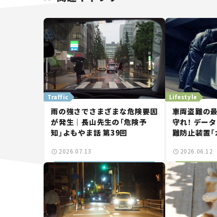
Traffic
Lifestyle
雨の強さでさまざまな危険要因
車両盗難の
が発生｜長山先生の「危険予
守れ！ デー
知」よもやま話 第39回
難防止装置「
ロッカーSOS
2026.07.13
2026.06.12
ボーイ”に
つ。