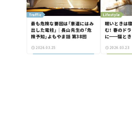
Traffic
Lifestyle
最も危険な要因は「車道にはみ
眠いときは寝
出した電柱」｜長山先生の「危
む！ 春のド
険予知」よもやま話 第38回
に
━━
猫とき
【今月の「交通
2026.03.25
2026.03.23