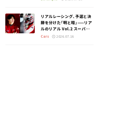
のスポットを紹介【道の駅マ
ニアの推し駅ガイド】vol.15
リアルレーシング、予選と決
勝を分けた「明と暗」——リア
ルのリアル Vol.2 スーパー
GT 2026開幕戦 岡山国際サ
Cars
2026.07.16
ーキット