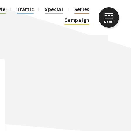
yle
Traffic
Special
Series
Campaign
MENU
CLOSE
人気のハッシュタグ
スズキ ジムニー｜Suzuki Jimny
スズキ｜Suzuki
マツダ｜Mazda
マツダ ロードスター｜Mazda Roadster