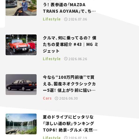
う！ 表参道の「MAZDA
TRANS AOYAMA」で、ちょ
っとひと息。——連載｜CCG
Lifestyle
2026.07.06
とクルマでどうする？＜第13
回＞
クルマ、何に乗ってるの？ 僕
たちの愛車紹介 #43｜MG ミ
ジェット
Lifestyle
2026.06.26
今なら“100万円前後”で買
える、国産ネオクラシックカ
ー5選！ 値上がり前に狙いた
い、中古車探しをお手伝い――ち
Cars
2026.06.30
ょっとイケてるマイカー選び
#02
夏のドライブにピッタリな
「涼しい道の駅」ランキング
TOP6！ 絶景・グルメ・天然ク
ーラーなど、避暑におすすめ
Lifestyle
2026.07.19