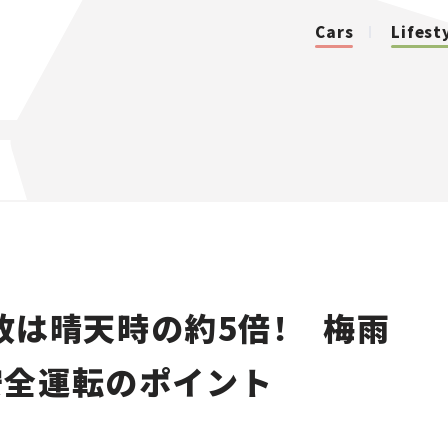
Cars
Lifest
カテゴリ
Cars
Lifestyle
故は晴天時の約5倍！ 梅雨
Traffic
安全運転のポイント
Special
Series