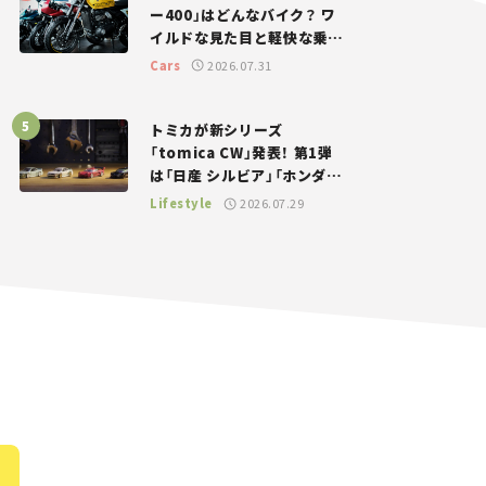
ー400」はどんなバイク？ ワ
イルドな見た目と軽快な乗り
味を両立した400ccフラット
Cars
2026.07.31
トラッカー【試乗レビュー】
トミカが新シリーズ
「tomica CW」発表！ 第1弾
は「日産 シルビア」「ホンダ
NSX」が登場。世界が注目す
Lifestyle
2026.07.29
る“JDM”に焦点【クルマとホ
ビー】