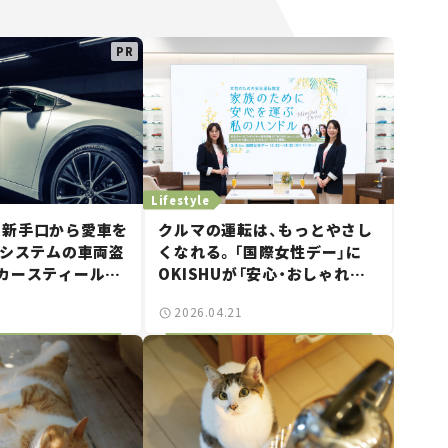
Lifestyle
最新手口から愛車を
クルマの運転は、もっとやさし
タシステムの車両盗
くなれる。「国際女性デー」に
カースティールブ
OKISHUが「安心・おしゃれな
820」は“ゲーム
カーライフセミナー」を開催！
2026.04.21
も対応するスゴイや