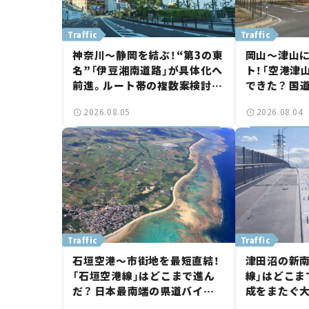
Traffic
Traffic
神奈川～静岡を結ぶ！“第3の東
岡山～津山
名”「伊豆湘南道路」が具体化へ
ト！「空港津
前進。ルート帯の複数案検討
できた？ 国
へ。熱海まで信号ゼロが実現？
に期待。岡
2026.08.05
2026.08.04
【いま気になる道路計画】
【いま気にな
Traffic
Traffic
石垣空港～市街地を最短直結！
津田沼の新南
「石垣空港線」はどこまで進ん
線」はどこま
だ？ 日本最南端の県道バイパ
成をまたぐ
ス、第2工区も延伸開通 【いま
は「習志野～