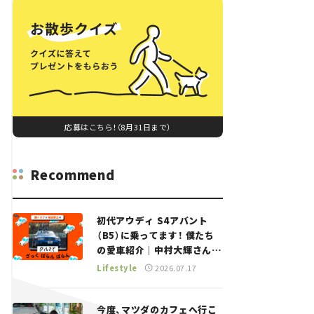
応募はこちら！（8月31日まで）
Recommend
初代アウディ S4アバント
（B5）に乗ってます！ 僕たち
の愛車紹介｜中村大輝さん
——瀬イオナと嶋田智之の
Lifestyle
2026.07.17
「クルマでざっくばらんばら
ん！」＃20
今度、マツダのカフェへ行こ