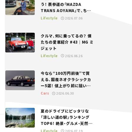
う！ 表参道の「MAZDA
TRANS AOYAMA」で、ちょ
っとひと息。——連載｜CCG
Lifestyle
2026.07.06
とクルマでどうする？＜第13
回＞
クルマ、何に乗ってるの？ 僕
たちの愛車紹介 #43｜MG ミ
ジェット
Lifestyle
2026.06.26
今なら“100万円前後”で買
える、国産ネオクラシックカ
ー5選！ 値上がり前に狙いた
い、中古車探しをお手伝い――ち
Cars
2026.06.30
ょっとイケてるマイカー選び
#02
夏のドライブにピッタリな
「涼しい道の駅」ランキング
TOP6！ 絶景・グルメ・天然ク
ーラーなど、避暑におすすめ
Lifestyle
2026.07.19