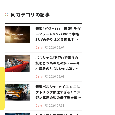
同カテゴリの記事
新型「パジェロ」に続報！ ラダ
ーフレーム×S-AWCで本格
SUVの走りはどう進化する？
【新車ニュース】
Cars
2026.08.07
ポルシェは「PTV」で走りの
質をどう高めたのか？——河
村康彦の「ポルシェは凄い！」
#16
Cars
2026.08.02
新型ポルシェ・カイエン エレ
クトリックは速すぎる！ エン
ジン車派の私の価値観を覆し
た、新しいポルシェの走り。
Cars
2026.07.31