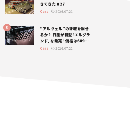
きてきた #27
Cars
2026.07.21
“アルヴェル”の牙城を崩せ
るか？ 日産が新型「エルグラ
ンド」を発売！ 価格は689万
円から【新車ニュース】
Cars
2026.07.22