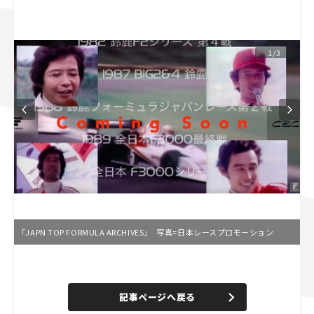
スズキ ジムニー｜Suzuki Jimny
スズキ｜Suzuki
マツダ｜Mazda
マツダ ロードスター｜Mazda Roadster
1/3
「JAPN TOP FORMULA ARCHIVES」 写真=日本レースプロモーション
L
o
/
U
a
n
d
記事ページへ戻る
m
e
u
d