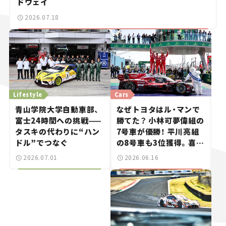
ドウェイ
2026.07.18
Lifestyle
Cars
青山学院大学自動車部、
なぜトヨタはル・マンで
富士24時間への挑戦——
勝てた？ 小林可夢偉組の
タスキの代わりに“ハン
7号車が優勝！ 平川亮組
ドル”でつなぐ
の8号車も3位獲得。喜び
のコメントとともに振り
2026.07.01
2026.06.16
返る