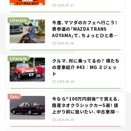
智之の「クルマでざっくばらんば
2026.07.17
らん！」＃20
Lifestyle
今度、マツダのカフェへ行こう！
表参道の「MAZDA TRANS
AOYAMA」で、ちょっとひと息。
——連載｜CCGとクルマでどうす
2026.07.06
る？＜第13回＞
Lifestyle
クルマ、何に乗ってるの？ 僕たち
の愛車紹介 #43｜MG ミジェッ
ト
2026.06.26
Cars
今なら“100万円前後”で買える、
国産ネオクラシックカー5選！ 値
上がり前に狙いたい、中古車探し
をお手伝い――ちょっとイケてるマ
2026.06.30
イカー選び #02