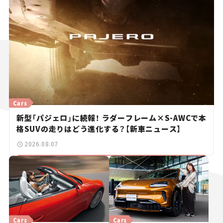
Cars
新型「パジェロ」に続報！ ラダーフレーム×S-AWCで本
格SUVの走りはどう進化する？【新車ニュース】
2026.08.07
Cars
Cars