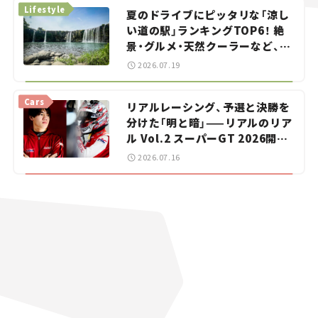
Lifestyle
夏のドライブにピッタリな「涼し
い道の駅」ランキングTOP6！ 絶
景・グルメ・天然クーラーなど、避
暑におすすめのスポットを紹介
2026.07.19
【道の駅マニアの推し駅ガイド】
vol.15
Cars
リアルレーシング、予選と決勝を
分けた「明と暗」——リアルのリア
ル Vol.2 スーパーGT 2026開幕
戦 岡山国際サーキット
2026.07.16