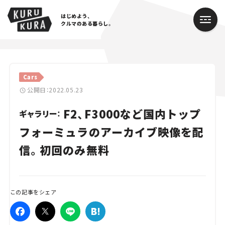
はじめよう、
クルマのある暮らし。
カテゴリ
Cars
Cars
公開日：2022.05.23
F2、F3000など国内トップ
Lifestyle
ギャラリー：
フォーミュラのアーカイブ映像を配
Traffic
信。初回のみ無料
Special
Series
この記事をシェア
Campaign
人気のハッシュタグ