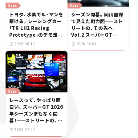
Cars
Cars
トヨタ、水素でル・マンを
シーズン開幕。岡山国際
駆ける。レーシングカー
で見えた戦力図——スト
「TR LH2 Racing
リートの、その先へ
Prototype」のデモ走行
Vol.2 スーパーGT
を初披露
2026開幕戦 岡山国際サ
2026.06.12
2026.06.01
ーキット
Cars
レースって、やっぱり面
白い。スーパーGT 2026
年シーズンまもなく開
幕！
──
ストリートの、そ
の先へ Vol. 1
2026.04.07