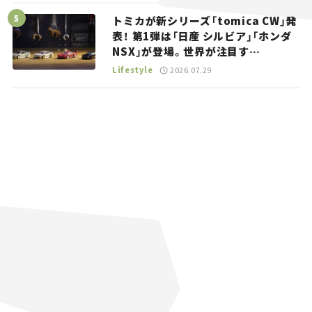
トミカが新シリーズ「tomica CW」発
表！ 第1弾は「日産 シルビア」「ホンダ
NSX」が登場。世界が注目す
る“JDM”に焦点【クルマとホビー】
Lifestyle
2026.07.29