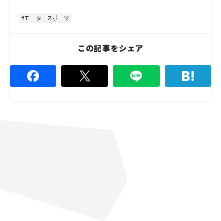
t
:
e
1
0
モータースポーツ
0
.
0
0
この記事をシェア
%