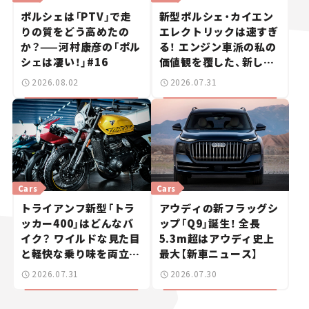
ポルシェは「PTV」で走
新型ポルシェ・カイエン
りの質をどう高めたの
エレクトリックは速すぎ
か？——河村康彦の「ポル
る！ エンジン車派の私の
シェは凄い！」#16
価値観を覆した、新しい
ポルシェの走り。
2026.08.02
2026.07.31
Cars
Cars
トライアンフ新型「トラ
アウディの新フラッグシ
ッカー400」はどんなバ
ップ「Q9」誕生！ 全長
イク？ ワイルドな見た目
5.3m超はアウディ史上
と軽快な乗り味を両立し
最大【新車ニュース】
た400ccフラットトラッ
2026.07.31
2026.07.30
カー【試乗レビュー】