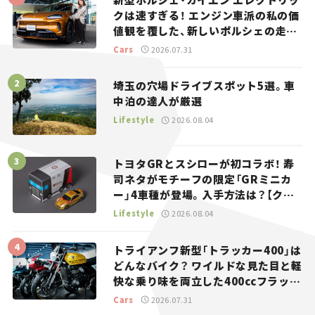
クは速すぎる！ エンジン車派の私の価
値観を覆した、新しいポルシェの走
り。
Cars
2026.07.31
埼玉の穴場ドライブスポット5選。車
中泊の達人が厳選
Lifestyle
2026.08.04
トヨタGRとスシローが初コラボ！ 寿
司ネタがモチーフの限定「GRミニカ
ー」4車種が登場。入手方法は？【クル
マとホビー】
Lifestyle
2026.08.04
トライアンフ新型「トラッカー400」は
どんなバイク？ ワイルドな見た目と軽
快な乗り味を両立した400ccフラット
トラッカー【試乗レビュー】
Cars
2026.07.31