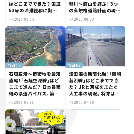
はどこまでできた？ 国道
鴨川～館山を結ぶ！ 3つ
53号の渋滞緩和に期待。
の高規格道路計画の現
岡山市側でも動きが【い
状。「館山鴨川道路」で検
2026.08.04
2026.08.03
ま気になる道路計画】
討進む【いま気になる道
路計画】
Traffic
Traffic
石垣空港～市街地を最短
津田沼の新南北軸！「藤崎
直結！「石垣空港線」はど
茜浜線」はどこまででき
こまで進んだ？ 日本最南
た？ JRと京成をまたぐ
端の県道バイパス、第2
大工事の現況。将来は
工区も延伸開通 【いま気
「習志野～鎌ケ谷」を最短
2026.07.31
2026.07.30
になる道路計画】
直結【いま気になる道路
計画】