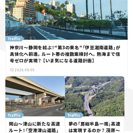
Traffic
神奈川～静岡を結ぶ！“第3の東名”「伊豆湘南道路」が
具体化へ前進。ルート帯の複数案検討へ。熱海まで信
号ゼロが実現？ 【いま気になる道路計画】
2026.08.05
Traffic
Traffic
岡山～津山に新たな高速
夢の「房総半島一周」高速
ルート！「空港津山道路」
は実現するのか？ 茂原～