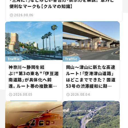
便利なマークも【クルマの知識】
2026.08.06
Traffic
Traffic
神奈川～静岡を結
岡山～津山に新たな高速
ぶ！“第3の東名”「伊豆湘
ルート！「空港津山道路」
南道路」が具体化へ前
はどこまでできた？ 国道
進。ルート帯の複数案検
53号の渋滞緩和に期待。
討へ。熱海まで信号ゼロ
岡山市側でも動きが【い
2026.08.05
2026.08.04
が実現？ 【いま気になる
ま気になる道路計画】
道路計画】