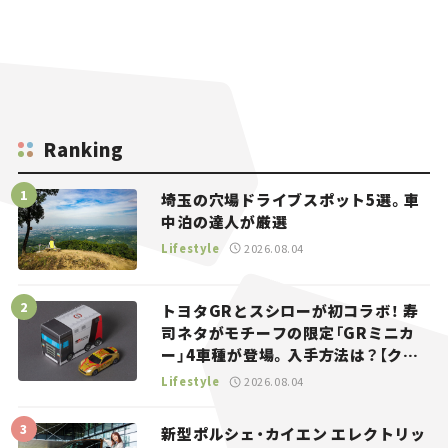
Ranking
埼玉の穴場ドライブスポット5選。車
中泊の達人が厳選
Lifestyle
2026.08.04
トヨタGRとスシローが初コラボ！ 寿
司ネタがモチーフの限定「GRミニカ
ー」4車種が登場。入手方法は？【クル
マとホビー】
Lifestyle
2026.08.04
新型ポルシェ・カイエン エレクトリッ