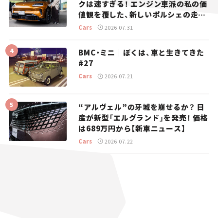
クは速すぎる！ エンジン車派の私の価
値観を覆した、新しいポルシェの走
り。
Cars
2026.07.31
BMC・ミニ｜ぼくは、車と生きてきた
#27
Cars
2026.07.21
“アルヴェル”の牙城を崩せるか？ 日
産が新型「エルグランド」を発売！ 価格
は689万円から【新車ニュース】
Cars
2026.07.22