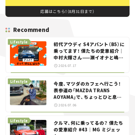
応募はこちら！（8月31日まで）
Recommend
Lifestyle
初代アウディ S4アバント（B5）に
乗ってます！ 僕たちの愛車紹介｜
中村大輝さん——瀬イオナと嶋田
智之の「クルマでざっくばらんば
2026.07.17
らん！」＃20
Lifestyle
今度、マツダのカフェへ行こう！
表参道の「MAZDA TRANS
AOYAMA」で、ちょっとひと息。
——連載｜CCGとクルマでどうす
2026.07.06
る？＜第13回＞
Lifestyle
クルマ、何に乗ってるの？ 僕たち
の愛車紹介 #43｜MG ミジェッ