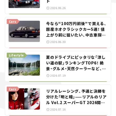
ト
2026.06.26
Cars
今なら“100万円前後”で買える、
国産ネオクラシックカー5選！ 値
上がり前に狙いたい、中古車探し
をお手伝い――ちょっとイケてるマ
2026.06.30
イカー選び #02
Lifestyle
夏のドライブにピッタリな「涼し
い道の駅」ランキングTOP6！ 絶
景・グルメ・天然クーラーなど、避
暑におすすめのスポットを紹介
2026.07.19
【道の駅マニアの推し駅ガイド】
vol.15
Cars
リアルレーシング、予選と決勝を
分けた「明と暗」——リアルのリア
ル Vol.2 スーパーGT 2026開幕
戦 岡山国際サーキット
2026.07.16