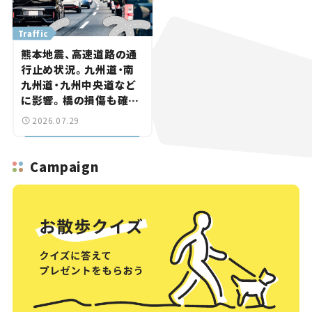
Traffic
熊本地震、高速道路の通
行止め状況。九州道・南
九州道・九州中央道など
に影響。橋の損傷も確認
【道路のニュース】
2026.07.29
Campaign