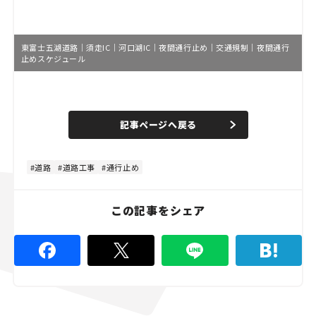
東富士五湖道路｜須走IC｜河口湖IC｜夜間通行止め｜交通規制｜夜間通行
止めスケジュール
L
o
/
U
a
n
d
記事ページへ戻る
m
e
u
d
t
:
e
4
8
道路
道路工事
通行止め
.
8
9
%
この記事をシェア