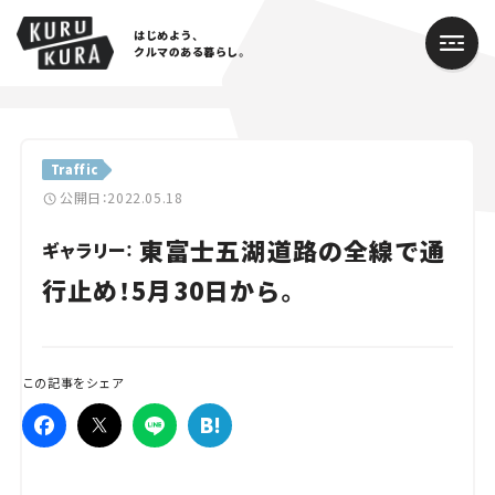
はじめよう、
クルマのある暮らし。
カテゴリ
Traffic
Cars
公開日：2022.05.18
東富士五湖道路の全線で通
Lifestyle
ギャラリー：
行止め！5月30日から。
Traffic
Special
この記事をシェア
Series
Campaign
人気のハッシュタグ