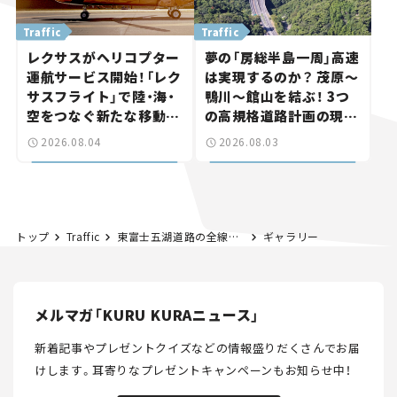
Traffic
Traffic
レクサスがヘリコプター
夢の「房総半島一周」高速
運航サービス開始！「レク
は実現するのか？ 茂原～
サスフライト」で陸・海・
鴨川～館山を結ぶ！ 3つ
空をつなぐ新たな移動体
の高規格道路計画の現
験とは
状。「館山鴨川道路」で検
2026.08.04
2026.08.03
討進む【いま気になる道
路計画】
トップ
Traffic
東富士五湖道路の全線で通行止め！5月30日から。
ギャラリー
メルマガ「KURU KURAニュース」
新着記事やプレゼントクイズなどの情報盛りだくさんでお届
けします。
耳寄りなプレゼントキャンペーンもお知らせ中！