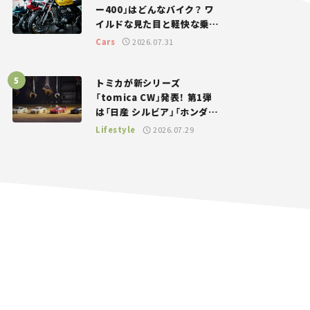
ー400」はどんなバイク？ ワ
イルドな見た目と軽快な乗り
味を両立した400ccフラット
Cars
2026.07.31
トラッカー【試乗レビュー】
トミカが新シリーズ
「tomica CW」発表！ 第1弾
は「日産 シルビア」「ホンダ
NSX」が登場。世界が注目す
Lifestyle
2026.07.29
る“JDM”に焦点【クルマとホ
ビー】