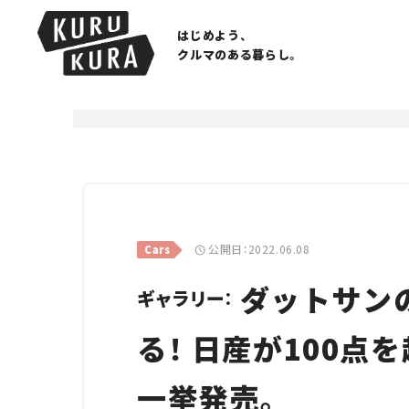
はじめよう、
クルマのある暮らし。
公開日：2022.06.08
Cars
ダットサン
ギャラリー：
る！ 日産が100
一挙発売。