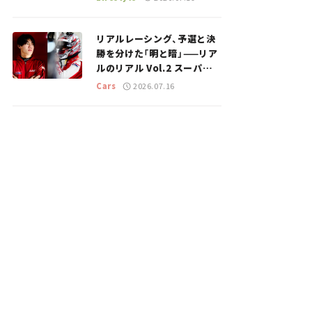
のスポットを紹介【道の駅マ
ニアの推し駅ガイド】vol.15
リアルレーシング、予選と決
勝を分けた「明と暗」——リア
ルのリアル Vol.2 スーパー
GT 2026開幕戦 岡山国際サ
Cars
2026.07.16
ーキット