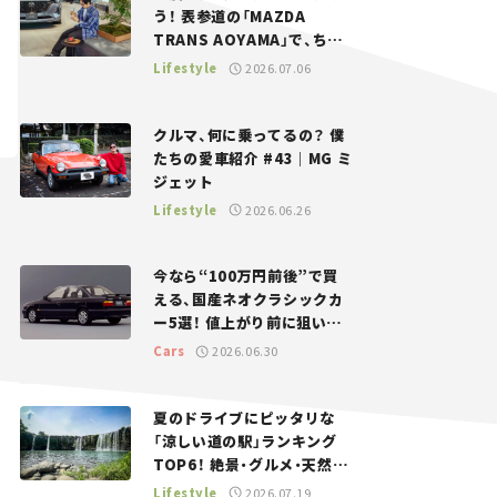
う！ 表参道の「MAZDA
TRANS AOYAMA」で、ちょ
っとひと息。——連載｜CCG
Lifestyle
2026.07.06
とクルマでどうする？＜第13
回＞
クルマ、何に乗ってるの？ 僕
たちの愛車紹介 #43｜MG ミ
ジェット
Lifestyle
2026.06.26
今なら“100万円前後”で買
える、国産ネオクラシックカ
ー5選！ 値上がり前に狙いた
い、中古車探しをお手伝い――ち
Cars
2026.06.30
ょっとイケてるマイカー選び
#02
夏のドライブにピッタリな
「涼しい道の駅」ランキング
TOP6！ 絶景・グルメ・天然ク
ーラーなど、避暑におすすめ
Lifestyle
2026.07.19