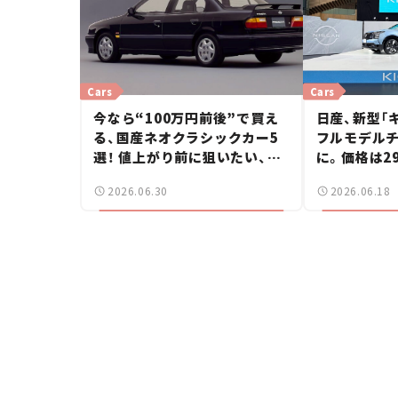
Cars
Cars
今なら“100万円前後”で買え
日産、新型「
る、国産ネオクラシックカー5
フルモデルチ
選！ 値上がり前に狙いたい、中
に。価格は2
古車探しをお手伝い――ちょっと
ニュース】
2026.06.30
2026.06.18
イケてるマイカー選び #02