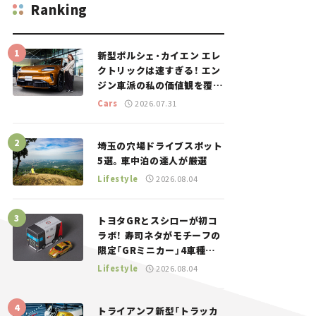
Ranking
新型ポルシェ・カイエン エレ
クトリックは速すぎる！ エン
ジン車派の私の価値観を覆し
た、新しいポルシェの走り。
Cars
2026.07.31
埼玉の穴場ドライブスポット
5選。車中泊の達人が厳選
Lifestyle
2026.08.04
トヨタGRとスシローが初コ
ラボ！ 寿司ネタがモチーフの
限定「GRミニカー」4車種が
登場。入手方法は？【クルマ
Lifestyle
2026.08.04
とホビー】
トライアンフ新型「トラッカ