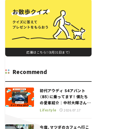
応募はこちら！（8月31日まで）
Recommend
初代アウディ S4アバント
（B5）に乗ってます！ 僕たち
の愛車紹介｜中村大輝さん
——瀬イオナと嶋田智之の
Lifestyle
2026.07.17
「クルマでざっくばらんばら
ん！」＃20
今度、マツダのカフェへ行こ