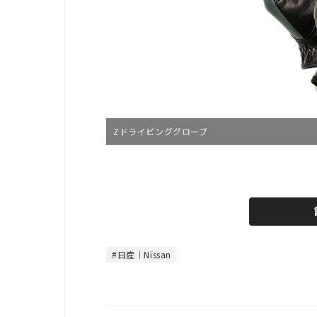
Zドライビンググローブ
L
o
/
U
a
n
d
m
e
u
d
t
:
e
4
8
日産｜Nissan
.
8
9
%