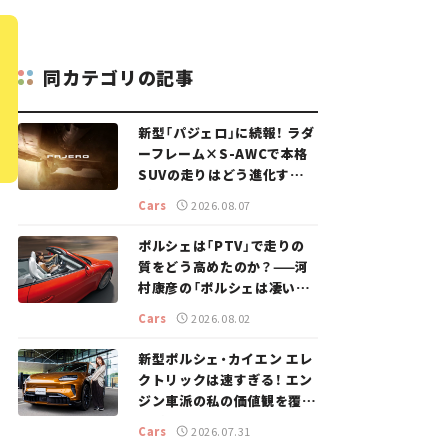
同カテゴリの記事
新型「パジェロ」に続報！ ラダ
ーフレーム×S-AWCで本格
SUVの走りはどう進化する？
【新車ニュース】
Cars
2026.08.07
ポルシェは「PTV」で走りの
質をどう高めたのか？——河
村康彦の「ポルシェは凄い！」
#16
Cars
2026.08.02
新型ポルシェ・カイエン エレ
クトリックは速すぎる！ エン
ジン車派の私の価値観を覆し
た、新しいポルシェの走り。
Cars
2026.07.31