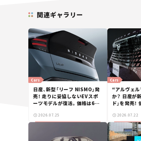
関連ギャラリー
Cars
Cars
日産、新型「リーフ NISMO」発
“アルヴェル
売！ 走りに妥協しないEVスポ
か？ 日産が
ーツモデルが復活。価格は660
ド」を発売！ 
万円から【新車ニュース】
ら【新車ニュ
2026.07.25
2026.07.22