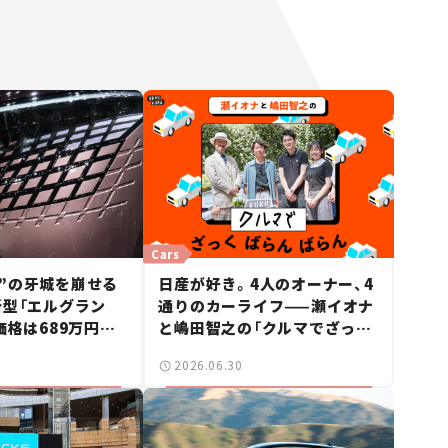
Cars
”の牙城を崩せる
日産が好き。4人のオーナー、4
新型「エルグラン
通りのカーライフ——瀬イオナ
価格は689万円か
と嶋田智之の「クルマでざっく
ース】
ばらんばらん！」＃19
2026.06.30