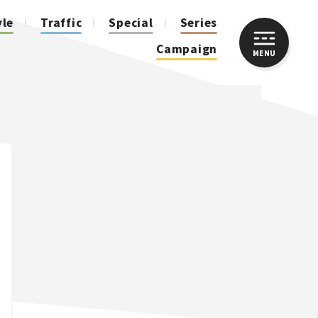
yle
Traffic
Special
Series
Campaign
MENU
CLOSE
人気のハッシュタグ
スズキ ジムニー｜Suzuki Jimny
スズキ｜Suzuki
マツダ｜Mazda
マツダ ロードスター｜Mazda Roadster