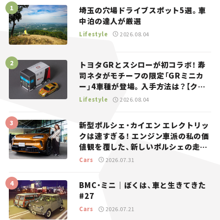
埼玉の穴場ドライブスポット5選。車
中泊の達人が厳選
Lifestyle
2026.08.04
トヨタGRとスシローが初コラボ！ 寿
司ネタがモチーフの限定「GRミニカ
ー」4車種が登場。入手方法は？【クル
マとホビー】
Lifestyle
2026.08.04
新型ポルシェ・カイエン エレクトリッ
クは速すぎる！ エンジン車派の私の価
値観を覆した、新しいポルシェの走
り。
Cars
2026.07.31
BMC・ミニ｜ぼくは、車と生きてきた
#27
Cars
2026.07.21