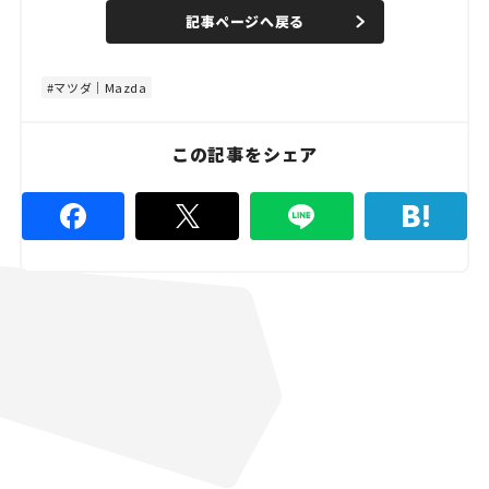
n
d
記事ページへ戻る
m
e
u
d
t
:
e
4
8
マツダ｜Mazda
.
8
9
%
この記事をシェア