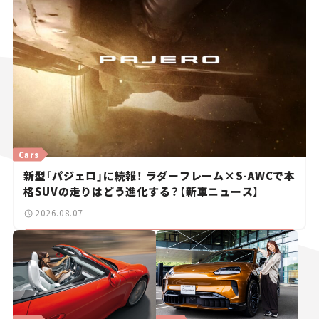
Cars
新型「パジェロ」に続報！ ラダーフレーム×S-AWCで本
格SUVの走りはどう進化する？【新車ニュース】
2026.08.07