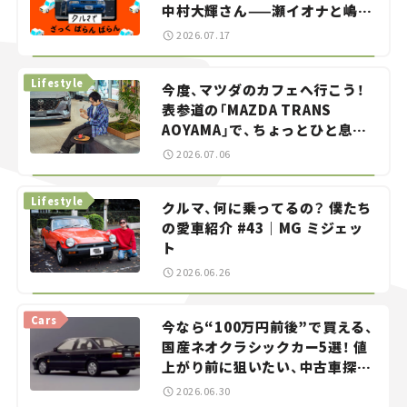
中村大輝さん——瀬イオナと嶋田
智之の「クルマでざっくばらんば
2026.07.17
らん！」＃20
Lifestyle
今度、マツダのカフェへ行こう！
表参道の「MAZDA TRANS
AOYAMA」で、ちょっとひと息。
——連載｜CCGとクルマでどうす
2026.07.06
る？＜第13回＞
Lifestyle
クルマ、何に乗ってるの？ 僕たち
の愛車紹介 #43｜MG ミジェッ
ト
2026.06.26
Cars
今なら“100万円前後”で買える、
国産ネオクラシックカー5選！ 値
上がり前に狙いたい、中古車探し
をお手伝い――ちょっとイケてるマ
2026.06.30
イカー選び #02