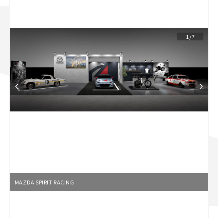
スズキ ジムニー｜Suzuki Jimny
スズキ｜Suzuki
マツダ｜Mazda
マツダ ロードスター｜Mazda Roadster
1/7
MAZDA SPIRIT RACING
L
o
/
U
a