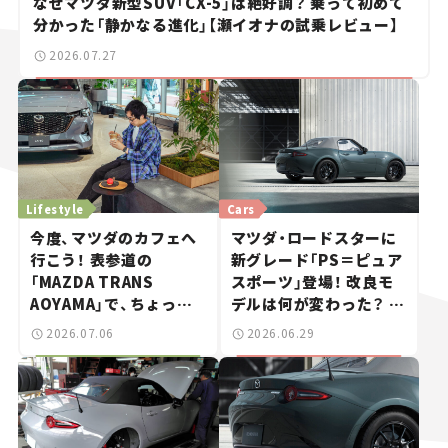
なぜマツダ新型SUV「CX-5」は絶好調？ 乗って初めて
分かった「静かなる進化」【瀬イオナの試乗レビュー】
2026.07.27
Lifestyle
Cars
今度、マツダのカフェへ
マツダ・ロードスターに
行こう！ 表参道の
新グレード「PS＝ピュア
「MAZDA TRANS
スポーツ」登場！ 改良モ
AOYAMA」で、ちょっと
デルは何が変わった？ 待
ひと息。——連載｜CCG
望のグリーンも登場【新
2026.07.06
2026.06.29
とクルマでどうする？＜
車ニュース】
第13回＞