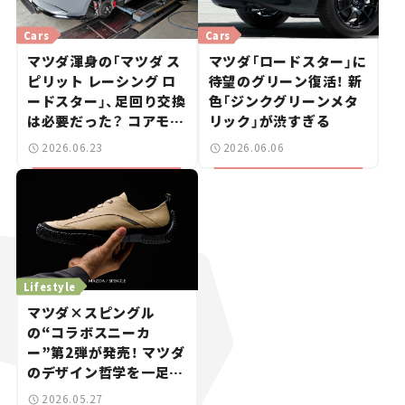
Cars
Cars
マツダ渾身の「マツダ ス
マツダ「ロードスター」に
ピリット レーシング ロ
待望のグリーン復活！ 新
ードスター」、足回り交換
色「ジンクグリーンメタ
は必要だった？ コアモデ
リック」が渋すぎる
ルオーナーが4000km走
2026.06.23
2026.06.06
って選んだ答え
Lifestyle
マツダ×スピングル
の“コラボスニーカ
ー”第2弾が発売！ マツダ
のデザイン哲学を一足に
凝縮
2026.05.27