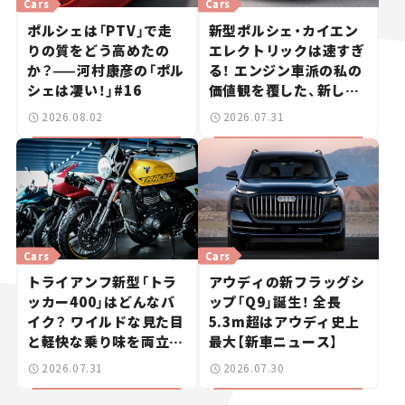
Cars
Cars
ポルシェは「PTV」で走
新型ポルシェ・カイエン
りの質をどう高めたの
エレクトリックは速すぎ
か？——河村康彦の「ポル
る！ エンジン車派の私の
シェは凄い！」#16
価値観を覆した、新しい
ポルシェの走り。
2026.08.02
2026.07.31
Cars
Cars
トライアンフ新型「トラ
アウディの新フラッグシ
ッカー400」はどんなバ
ップ「Q9」誕生！ 全長
イク？ ワイルドな見た目
5.3m超はアウディ史上
と軽快な乗り味を両立し
最大【新車ニュース】
た400ccフラットトラッ
2026.07.31
2026.07.30
カー【試乗レビュー】