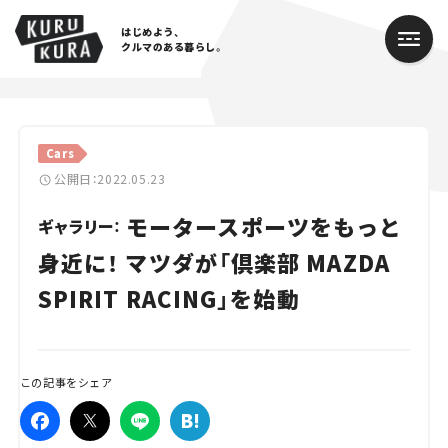
はじめよう、
クルマのある暮らし。
カテゴリ
Cars
Cars
公開日：2022.05.23
モータースポーツをもっと
Lifestyle
ギャラリー：
身近に！ マツダが「倶楽部 MAZDA
Traffic
SPIRIT RACING」を始動
Special
Series
この記事をシェア
Campaign
人気のハッシュタグ