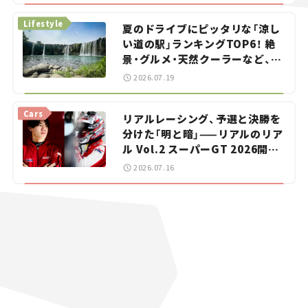
Lifestyle
夏のドライブにピッタリな「涼し
い道の駅」ランキングTOP6！ 絶
景・グルメ・天然クーラーなど、避
暑におすすめのスポットを紹介
2026.07.19
【道の駅マニアの推し駅ガイド】
vol.15
Cars
リアルレーシング、予選と決勝を
分けた「明と暗」——リアルのリア
ル Vol.2 スーパーGT 2026開幕
戦 岡山国際サーキット
2026.07.16