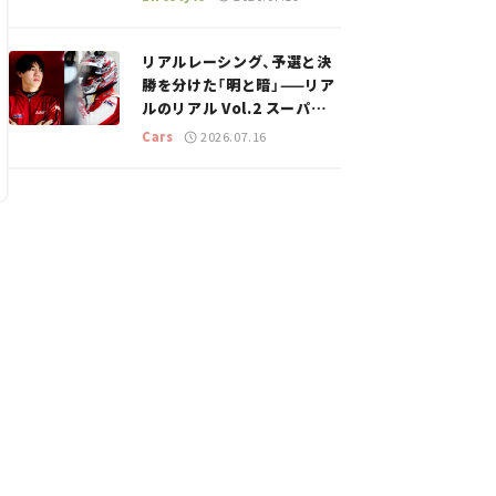
のスポットを紹介【道の駅マ
ニアの推し駅ガイド】vol.15
リアルレーシング、予選と決
勝を分けた「明と暗」——リア
ルのリアル Vol.2 スーパー
GT 2026開幕戦 岡山国際サ
Cars
2026.07.16
ーキット