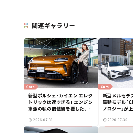
関連ギャラリー
Cars
Cars
新型ポルシェ・カイエン エレク
新型メルセデス
トリックは速すぎる！ エンジン
電動モデル「CL
車派の私の価値観を覆した、新
ノロジー」が上
しいポルシェの走り。
ングブレーク
2026.07.31
2026.07.30
ース】