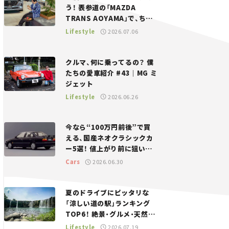
う！ 表参道の「MAZDA
TRANS AOYAMA」で、ちょ
っとひと息。——連載｜CCG
Lifestyle
2026.07.06
とクルマでどうする？＜第13
回＞
クルマ、何に乗ってるの？ 僕
たちの愛車紹介 #43｜MG ミ
ジェット
Lifestyle
2026.06.26
今なら“100万円前後”で買
える、国産ネオクラシックカ
ー5選！ 値上がり前に狙いた
い、中古車探しをお手伝い――ち
Cars
2026.06.30
ょっとイケてるマイカー選び
#02
夏のドライブにピッタリな
「涼しい道の駅」ランキング
TOP6！ 絶景・グルメ・天然ク
ーラーなど、避暑におすすめ
Lifestyle
2026.07.19