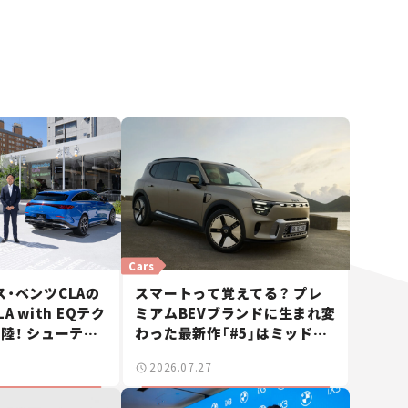
Cars
・ベンツCLAの
スマートって覚えてる？ プレ
A with EQテク
ミアムBEVブランドに生まれ変
陸！ シューティ
わった最新作「#5」はミッドサ
も発売【新車ニュ
イズSUV！【日本未発売のクル
2026.07.27
マたち#18】