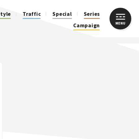
style
Traffic
Special
Series
MENU
CLOSE
Campaign
人気のハッシュタグ
スズキ ジムニー｜Suzuki Jimny
スズキ｜Suzuki
マツダ｜Mazda
マツダ ロードスター｜Mazda Roadster