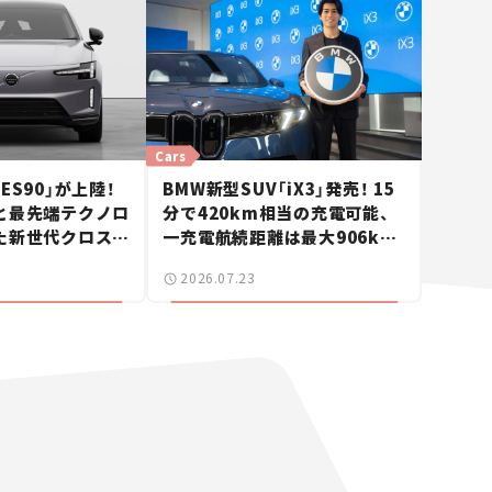
Cars
ES90」が上陸！
BMW新型SUV「iX3」発売！ 15
と最先端テクノロ
分で420km相当の充電可能、
た新世代クロスオ
一充電航続距離は最大906km
ュース】
に。サッカー中村敬斗選手も登
2026.07.23
場【新車ニュース】