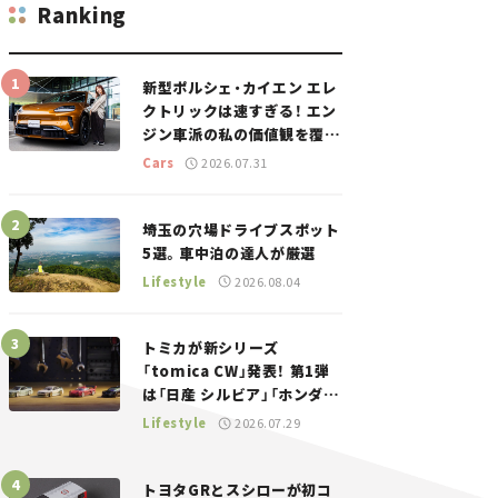
Ranking
新型ポルシェ・カイエン エレ
クトリックは速すぎる！ エン
ジン車派の私の価値観を覆し
た、新しいポルシェの走り。
Cars
2026.07.31
埼玉の穴場ドライブスポット
5選。車中泊の達人が厳選
Lifestyle
2026.08.04
トミカが新シリーズ
「tomica CW」発表！ 第1弾
は「日産 シルビア」「ホンダ
NSX」が登場。世界が注目す
Lifestyle
2026.07.29
る“JDM”に焦点【クルマとホ
ビー】
トヨタGRとスシローが初コ