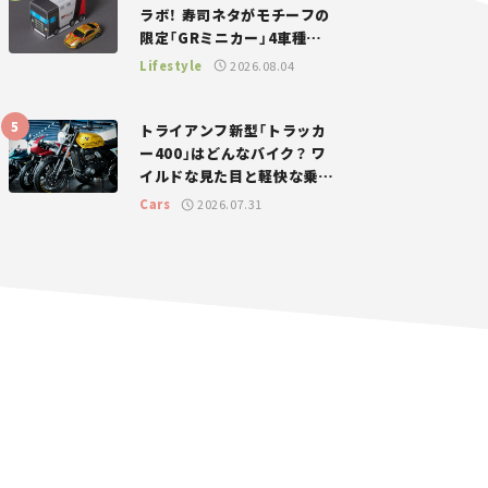
ラボ！ 寿司ネタがモチーフの
限定「GRミニカー」4車種が
登場。入手方法は？【クルマ
Lifestyle
2026.08.04
とホビー】
トライアンフ新型「トラッカ
ー400」はどんなバイク？ ワ
イルドな見た目と軽快な乗り
味を両立した400ccフラット
Cars
2026.07.31
トラッカー【試乗レビュー】