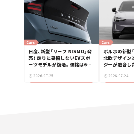
Cars
Cars
日産、新型「リーフ NISMO」発
ボルボの新型「
売！ 走りに妥協しないEVスポ
北欧デザイン
ーツモデルが復活。価格は660
ジーが融合し
万円から【新車ニュース】
ーバー【新車ニ
2026.07.25
2026.07.24