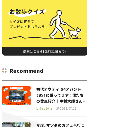
応募はこちら！（8月31日まで）
Recommend
初代アウディ S4アバント
（B5）に乗ってます！ 僕たち
の愛車紹介｜中村大輝さん
——瀬イオナと嶋田智之の
Lifestyle
2026.07.17
「クルマでざっくばらんばら
ん！」＃20
今度、マツダのカフェへ行こ