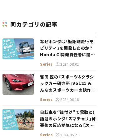
同カテゴリの記事
なぜホンダは「短距離走行モ
ビリティ」を開発したのか？
Honda CI開発責任者に聞い
てみた【次世代モビリティ最
Series
2024.08.02
前線！ Vol.5】
吉田 匠の『スポーツ&クラシ
ックカー研究所』Vol.21 み
んなのスポーツカーの快作、
マツダ・ロードスター。
Series
2024.06.18
自転車を“後付け”で電動に！
話題のホンダ「スマチャリ」発
売後の反応が気になる【次世
代モビリティ最前線！Vol.4】
Series
2024.05.21