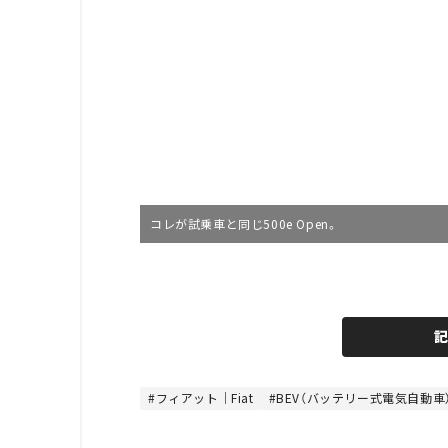
コレが試乗車と同じ500e Open。
L
o
/
U
a
n
d
m
e
u
d
t
:
e
4
8
フィアット｜Fiat
BEV（バッテリー式電気自動車
.
8
9