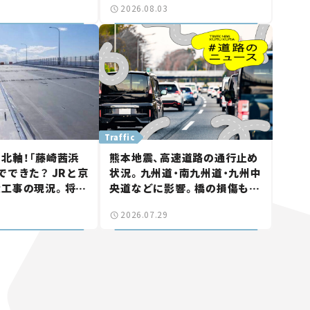
2026.08.03
る道路計画】
討進む【いま気になる道路計
画】
Traffic
北軸！「藤崎茜浜
熊本地震、高速道路の通行止め
でできた？ JRと京
状況。九州道・南九州道・九州中
大工事の現況。将来
央道などに影響。橋の損傷も確
鎌ケ谷」を最短直
認【道路のニュース】
2026.07.29
なる道路計画】