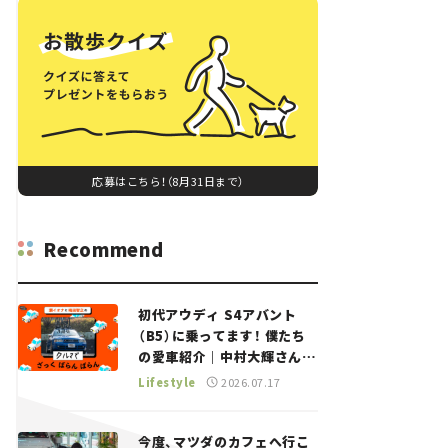
応募はこちら！（8月31日まで）
Recommend
初代アウディ S4アバント
（B5）に乗ってます！ 僕たち
の愛車紹介｜中村大輝さん
——瀬イオナと嶋田智之の
Lifestyle
2026.07.17
「クルマでざっくばらんばら
ん！」＃20
今度、マツダのカフェへ行こ