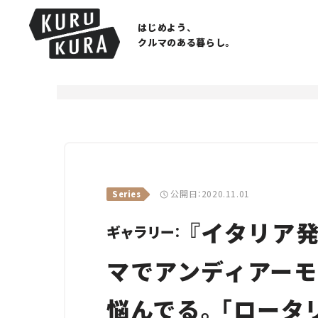
はじめよう、
クルマのある暮らし。
公開日：2020.11.01
Series
『イタリア発
ギャラリー：
マでアンディアーモ
悩んでる。「ロータ