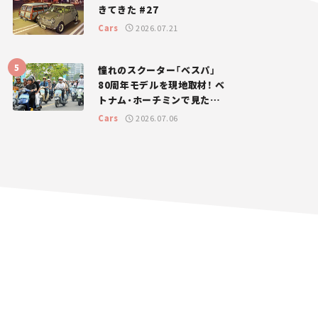
きてきた #27
Cars
2026.07.21
憧れのスクーター「ベスパ」
80周年モデルを現地取材！ ベ
トナム・ホーチミンで見たバ
イク社会の実態とは？
Cars
2026.07.06