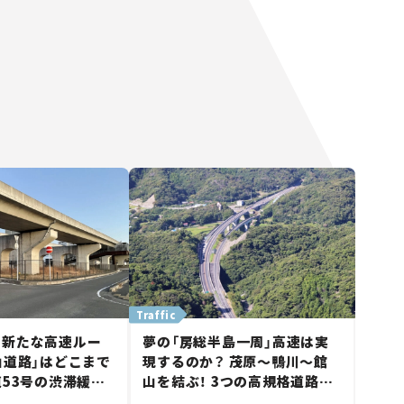
Traffic
に新たな高速ルー
夢の「房総半島一周」高速は実
山道路」はどこまで
現するのか？ 茂原～鴨川～館
道53号の渋滞緩和
山を結ぶ！ 3つの高規格道路計
山市側でも動きが
画の現状。「館山鴨川道路」で検