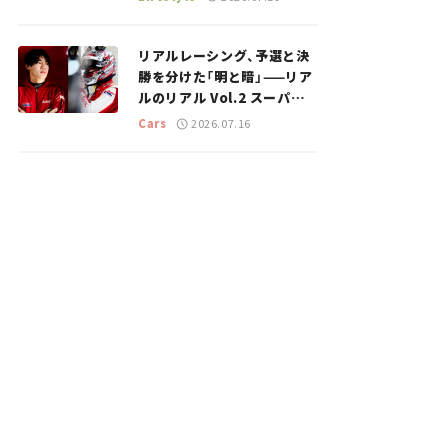
のスポットを紹介【道の駅マ
ニアの推し駅ガイド】vol.15
リアルレーシング、予選と決
勝を分けた「明と暗」——リア
ルのリアル Vol.2 スーパー
GT 2026開幕戦 岡山国際サ
Cars
2026.07.16
ーキット