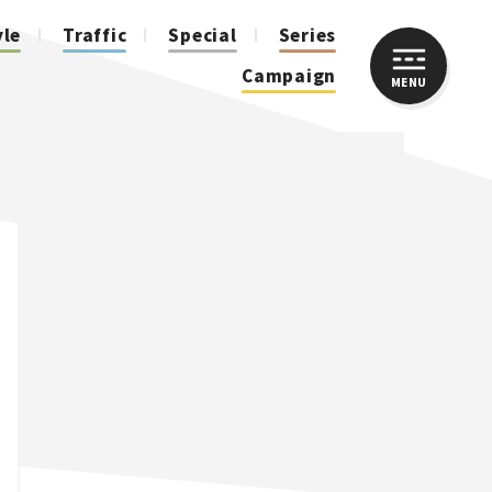
yle
Traffic
Special
Series
Campaign
MENU
CLOSE
人気のハッシュタグ
スズキ ジムニー｜Suzuki Jimny
スズキ｜Suzuki
マツダ｜Mazda
マツダ ロードスター｜Mazda Roadster