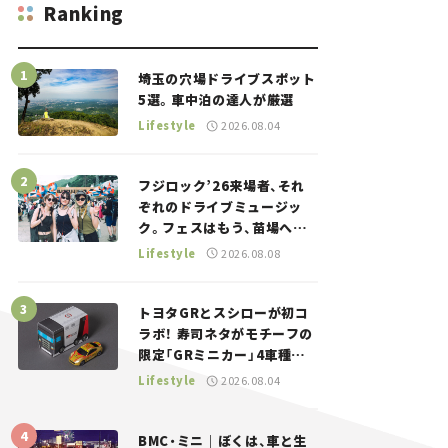
Ranking
埼玉の穴場ドライブスポット
5選。車中泊の達人が厳選
Lifestyle
2026.08.04
フジロック’26来場者、それ
ぞれのドライブミュージッ
ク。フェスはもう、苗場への
道中から始まっていた。
Lifestyle
2026.08.08
トヨタGRとスシローが初コ
ラボ！ 寿司ネタがモチーフの
限定「GRミニカー」4車種が
登場。入手方法は？【クルマ
Lifestyle
2026.08.04
とホビー】
BMC・ミニ｜ぼくは、車と生