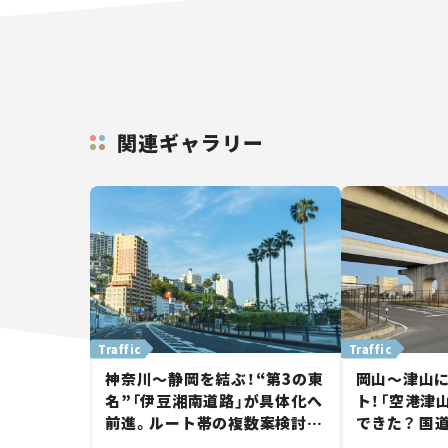
関連ギャラリー
Traffic
Traffic
神奈川～静岡を結ぶ！“第3の東
岡山～津山
名”「伊豆湘南道路」が具体化へ
ト！「空港津
前進。ルート帯の複数案検討
できた？ 国
へ。熱海まで信号ゼロが実現？
に期待。岡