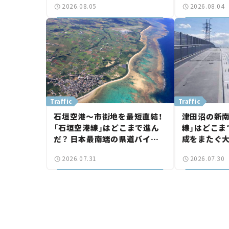
2026.08.05
2026.08.04
【いま気になる道路計画】
【いま気にな
Traffic
Traffic
石垣空港～市街地を最短直結！
津田沼の新南
「石垣空港線」はどこまで進ん
線」はどこま
だ？ 日本最南端の県道バイパ
成をまたぐ
ス、第2工区も延伸開通 【いま
は「習志野～
2026.07.31
2026.07.30
気になる道路計画】
結【いま気に