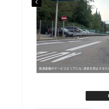
高速道路のサービスエリアにも、逆走を防止するた
L
o
/
U
a
n
d
m
e
u
d
t
:
e
4