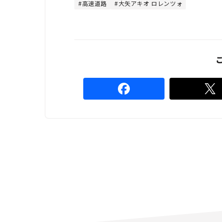
4
高速道路
大矢アキオ ロレンツォ
.
4
4
%