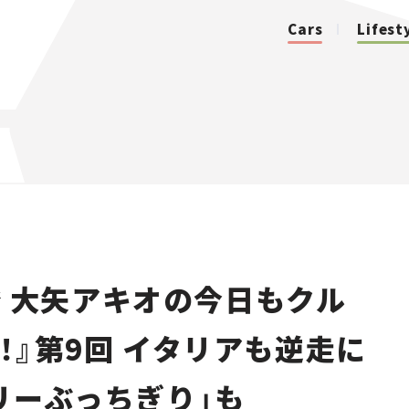
Cars
Lifest
カテゴリ
Cars
Lifestyle
 大矢アキオの今日もクル
Traffic
！』第9回 イタリアも逆走に
Special
リーぶっちぎり」も
Series