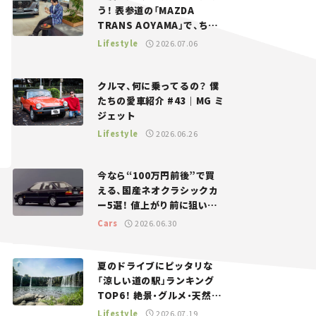
う！ 表参道の「MAZDA
TRANS AOYAMA」で、ちょ
っとひと息。——連載｜CCG
Lifestyle
2026.07.06
とクルマでどうする？＜第13
回＞
クルマ、何に乗ってるの？ 僕
たちの愛車紹介 #43｜MG ミ
ジェット
Lifestyle
2026.06.26
今なら“100万円前後”で買
える、国産ネオクラシックカ
ー5選！ 値上がり前に狙いた
い、中古車探しをお手伝い――ち
Cars
2026.06.30
ょっとイケてるマイカー選び
#02
夏のドライブにピッタリな
「涼しい道の駅」ランキング
TOP6！ 絶景・グルメ・天然ク
ーラーなど、避暑におすすめ
Lifestyle
2026.07.19