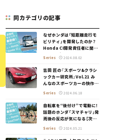
同カテゴリの記事
なぜホンダは「短距離走行モ
ビリティ」を開発したのか？
Honda CI開発責任者に聞い
てみた【次世代モビリティ最
Series
2024.08.02
前線！ Vol.5】
吉田 匠の『スポーツ&クラシ
ックカー研究所』Vol.21 み
んなのスポーツカーの快作、
マツダ・ロードスター。
Series
2024.06.18
自転車を“後付け”で電動に！
話題のホンダ「スマチャリ」発
売後の反応が気になる【次世
代モビリティ最前線！Vol.4】
Series
2024.05.21