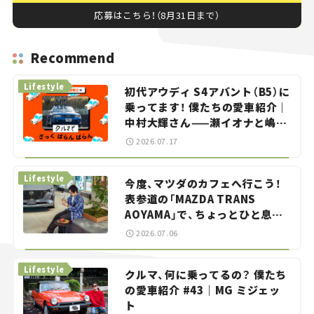
応募はこちら！（8月31日まで）
Recommend
Lifestyle
初代アウディ S4アバント（B5）に
乗ってます！ 僕たちの愛車紹介｜
中村大輝さん——瀬イオナと嶋田
智之の「クルマでざっくばらんば
2026.07.17
らん！」＃20
Lifestyle
今度、マツダのカフェへ行こう！
表参道の「MAZDA TRANS
AOYAMA」で、ちょっとひと息。
——連載｜CCGとクルマでどうす
2026.07.06
る？＜第13回＞
Lifestyle
クルマ、何に乗ってるの？ 僕たち
の愛車紹介 #43｜MG ミジェッ
ト