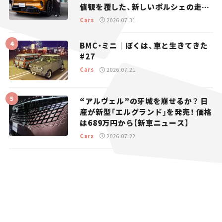
値観を覆した、新しいポルシェの走
り。
Cars
2026.07.31
BMC・ミニ｜ぼくは、車と生きてきた
#27
Cars
2026.07.21
“アルヴェル”の牙城を崩せるか？ 日
産が新型「エルグランド」を発売！ 価格
は689万円から【新車ニュース】
Cars
2026.07.22