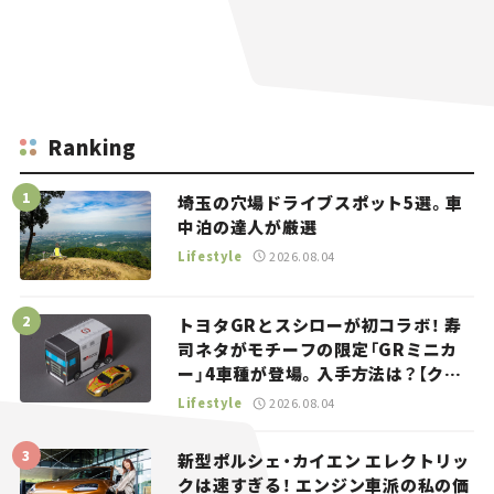
Ranking
埼玉の穴場ドライブスポット5選。車
中泊の達人が厳選
Lifestyle
2026.08.04
トヨタGRとスシローが初コラボ！ 寿
司ネタがモチーフの限定「GRミニカ
ー」4車種が登場。入手方法は？【クル
マとホビー】
Lifestyle
2026.08.04
新型ポルシェ・カイエン エレクトリッ
クは速すぎる！ エンジン車派の私の価