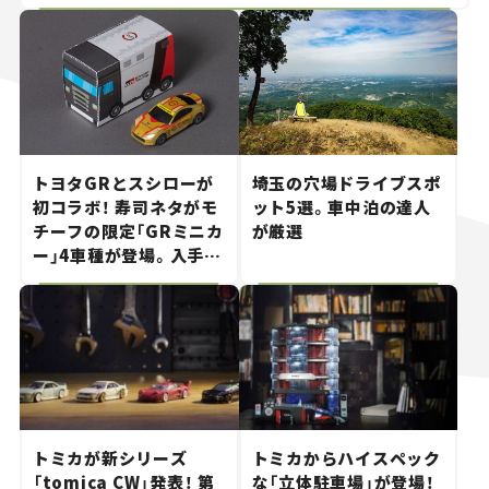
トヨタGRとスシローが
埼玉の穴場ドライブスポ
初コラボ！ 寿司ネタがモ
ット5選。車中泊の達人
チーフの限定「GRミニカ
が厳選
ー」4車種が登場。入手方
法は？【クルマとホビー】
トミカが新シリーズ
トミカからハイスペック
「tomica CW」発表！ 第
な「立体駐車場」が登場！