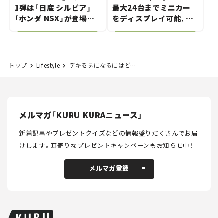
1弾は「日産 シルビア」
最大24台までミニカー
「ホンダ NSX」が登場。
をディスプレイ可能、特
世界が注目す
別な「日産 GT-R
る“JDM"に焦点【クルマ
NISMO」も付属【クルマ
とホビー】
とホビー】
トップ
Lifestyle
デキる男になるにはどうしたらいい？
メルマガ「KURU KURAニュース」
新着記事やプレゼントクイズなどの情報盛りだくさんでお届
けします。
耳寄りなプレゼントキャンペーンもお知らせ中！
メルマガ登録