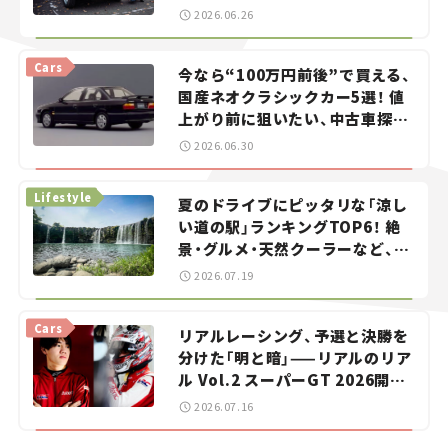
2026.06.26
Cars
今なら“100万円前後”で買える、
国産ネオクラシックカー5選！ 値
上がり前に狙いたい、中古車探し
をお手伝い――ちょっとイケてるマ
2026.06.30
イカー選び #02
Lifestyle
夏のドライブにピッタリな「涼し
い道の駅」ランキングTOP6！ 絶
景・グルメ・天然クーラーなど、避
暑におすすめのスポットを紹介
2026.07.19
【道の駅マニアの推し駅ガイド】
vol.15
Cars
リアルレーシング、予選と決勝を
分けた「明と暗」——リアルのリア
ル Vol.2 スーパーGT 2026開幕
戦 岡山国際サーキット
2026.07.16