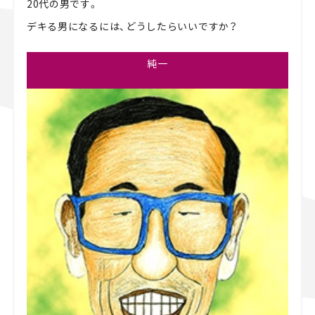
20代の男です。
スズキ ジムニー｜Suzuki Jimny
スズキ｜Suzuki
デキる男になるには、どうしたらいいですか？
マツダ｜Mazda
マツダ ロードスター｜Mazda Roadster
純一