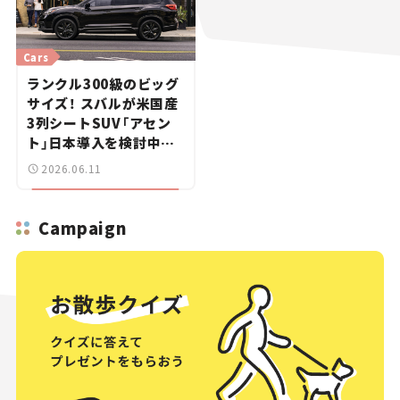
Cars
ランクル300級のビッグ
サイズ！ スバルが米国産
3列シートSUV「アセン
ト」日本導入を検討中。
海外名「エヴォルティス」
2026.06.11
はどんな仕様？【新車ニ
ュース】
Campaign