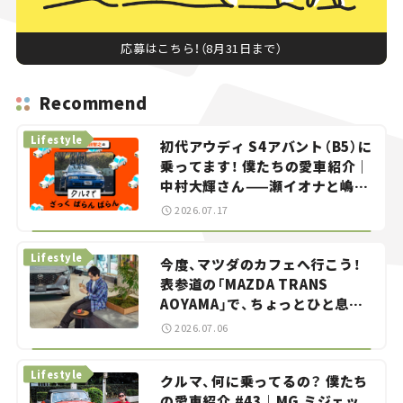
応募はこちら！（8月31日まで）
Recommend
Lifestyle
初代アウディ S4アバント（B5）に
乗ってます！ 僕たちの愛車紹介｜
中村大輝さん——瀬イオナと嶋田
智之の「クルマでざっくばらんば
2026.07.17
らん！」＃20
Lifestyle
今度、マツダのカフェへ行こう！
表参道の「MAZDA TRANS
AOYAMA」で、ちょっとひと息。
——連載｜CCGとクルマでどうす
2026.07.06
る？＜第13回＞
Lifestyle
クルマ、何に乗ってるの？ 僕たち
の愛車紹介 #43｜MG ミジェッ