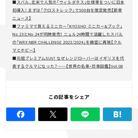
■
スバル、北米で人気の「ウィルダネス」仕様車をついに日本
初導入！ まずは「クロストレック」で500台を限定発売【新車
ニュース】
■
ファミマで買えるミニカー「KYOSHO ミニカー&ブック」
No.23とNo.24が同時発売！ ニュル24時間で活躍したスバル
の「WRX NBR CHALLENGE 2023/2024」を緻密に再現【クル
マとホビー】
■
元祖プレミアムSUV！ なぜレンジローバーはイギリスを代
表するクルマになった？──【世界の名車・珍車図鑑】Vol.08
この記事をシェア