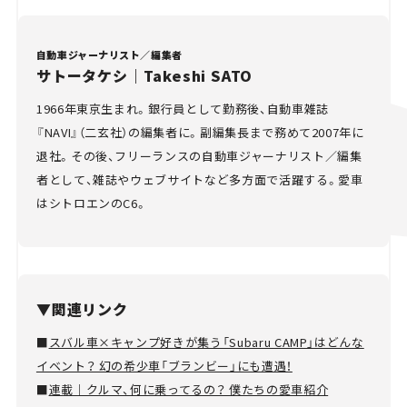
自動車ジャーナリスト／編集者
サトータケシ｜Takeshi SATO
1966年東京生まれ。銀行員として勤務後、自動車雑誌
『NAVI』（二玄社）の編集者に。副編集長まで務めて2007年に
退社。その後、フリーランスの自動車ジャーナリスト／編集
者として、雑誌やウェブサイトなど多方面で活躍する。愛車
はシトロエンのC6。
▼関連リンク
■
スバル車×キャンプ好きが集う「Subaru CAMP」はどんな
イベント？ 幻の希少車「ブランビー」にも遭遇！
■
連載｜クルマ、何に乗ってるの？ 僕たちの愛車紹介