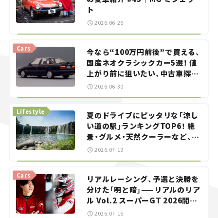
ト
2026.06.26
Cars
今なら“100万円前後”で買える、
国産ネオクラシックカー5選！ 値
上がり前に狙いたい、中古車探し
をお手伝い――ちょっとイケてるマ
2026.06.30
イカー選び #02
Lifestyle
夏のドライブにピッタリな「涼し
い道の駅」ランキングTOP6！ 絶
景・グルメ・天然クーラーなど、避
暑におすすめのスポットを紹介
2026.07.19
【道の駅マニアの推し駅ガイド】
vol.15
Cars
リアルレーシング、予選と決勝を
分けた「明と暗」——リアルのリア
ル Vol.2 スーパーGT 2026開幕
戦 岡山国際サーキット
2026.07.16