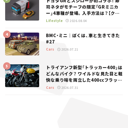
トヨタGRとスシローが初コラボ！ 寿
司ネタがモチーフの限定「GRミニカ
ー」4車種が登場。入手方法は？【クル
マとホビー】
Lifestyle
2026.08.04
BMC・ミニ｜ぼくは、車と生きてきた
#27
Cars
2026.07.21
トライアンフ新型「トラッカー400」は
どんなバイク？ ワイルドな見た目と軽
快な乗り味を両立した400ccフラット
トラッカー【試乗レビュー】
Cars
2026.07.31