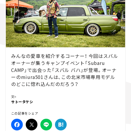
スズキ ジムニー｜Suzuki Jimny
スズキ｜Suzuki
マツダ｜Mazda
マツダ ロードスター｜Mazda Roadster
みんなの愛車を紹介するコーナー！ 今回はスバル
オーナーが集うキャンプイベント「Subaru
CAMP」で出会った「スバル バハ」が登場。オーナ
ーのmiura501さんは、この北米市場専用モデル
のどこに惚れ込んだのだろう？
文=
サトータケシ
この記事をシェア