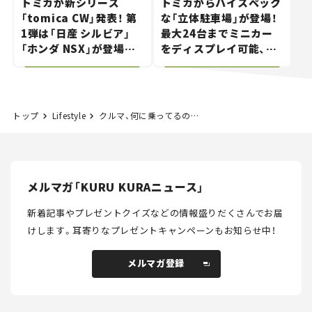
トミカが新シリーズ
トミカからハイスペック
「tomica CW」発表！ 第
な「立体駐車場」が登場！
1弾は「日産 シルビア」
最大24台までミニカー
「ホンダ NSX」が登場。
をディスプレイ可能、特
世界が注目す
別な「日産 GT-R
る“JDM"に焦点【クルマ
NISMO」も付属【クルマ
とホビー】
とホビー】
トップ
Lifestyle
クルマ、何に乗ってるの？ 僕たちの愛車紹介 #34｜スバル バハ
メルマガ「KURU KURAニュース」
新着記事やプレゼントクイズなどの情報盛りだくさんでお届
けします。
耳寄りなプレゼントキャンペーンもお知らせ中！
メルマガ登録