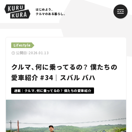
はじめよう、
クルマのある暮らし。
カテゴリ
Lifestyle
Cars
公開日：2026.01.13
クルマ、何に乗ってるの？ 僕たちの
Lifestyle
愛車紹介 #34｜スバル バハ
Traffic
連載｜クルマ、何に乗ってるの？ 僕たちの愛車紹介
Special
Series
Campaign
人気のハッシュタグ