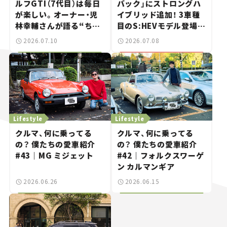
ルフGTI（7代目）は毎日
バック」にストロングハ
が楽しい。オーナー・児
イブリッド追加！ 3車種
林幸輔さんが語る“ちょ
目のS:HEVモデル登場、
うどいいスポーツカ
燃費は19.0km/L【新車
2026.07.10
2026.07.08
ー”の魅力
ニュース】
Lifestyle
Lifestyle
クルマ、何に乗ってる
クルマ、何に乗ってる
の？ 僕たちの愛車紹介
の？ 僕たちの愛車紹介
#43｜MG ミジェット
#42｜フォルクスワーゲ
ン カルマンギア
2026.06.26
2026.06.15