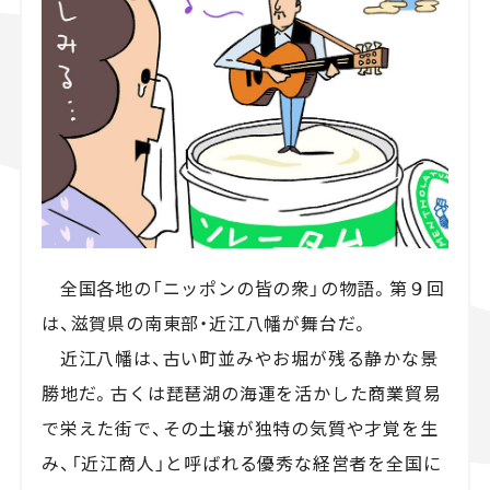
スズキ ジムニー｜Suzuki Jimny
スズキ｜Suzuki
マツダ｜Mazda
マツダ ロードスター｜Mazda Roadster
全国各地の「ニッポンの皆の衆」の物語。第９回
は、滋賀県の南東部・近江八幡が舞台だ。
近江八幡は、古い町並みやお堀が残る静かな景
勝地だ。古くは琵琶湖の海運を活かした商業貿易
で栄えた街で、その土壌が独特の気質や才覚を生
み、「近江商人」と呼ばれる優秀な経営者を全国に