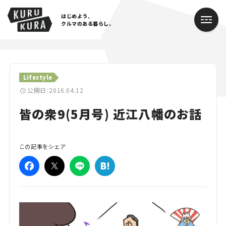
はじめよう、
クルマのある暮らし。
カテゴリ
Lifestyle
Cars
公開日：2016.04.12
皆の衆9(5月号) 近江八幡のお話
Lifestyle
Traffic
この記事をシェア
Special
Series
Campaign
人気のハッシュタグ