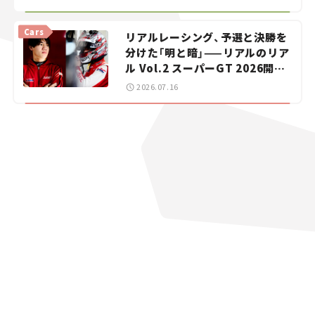
【道の駅マニアの推し駅ガイド】
vol.15
Cars
リアルレーシング、予選と決勝を
分けた「明と暗」——リアルのリア
ル Vol.2 スーパーGT 2026開幕
戦 岡山国際サーキット
2026.07.16