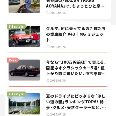
表参道の「MAZDA TRANS
AOYAMA」で、ちょっとひと息。
——連載｜CCGとクルマでどうす
2026.07.06
る？＜第13回＞
Lifestyle
クルマ、何に乗ってるの？ 僕たち
の愛車紹介 #43｜MG ミジェッ
ト
2026.06.26
Cars
今なら“100万円前後”で買える、
国産ネオクラシックカー5選！ 値
上がり前に狙いたい、中古車探し
をお手伝い――ちょっとイケてるマ
2026.06.30
イカー選び #02
Lifestyle
夏のドライブにピッタリな「涼し
い道の駅」ランキングTOP6！ 絶
景・グルメ・天然クーラーなど、避
暑におすすめのスポットを紹介
2026.07.19