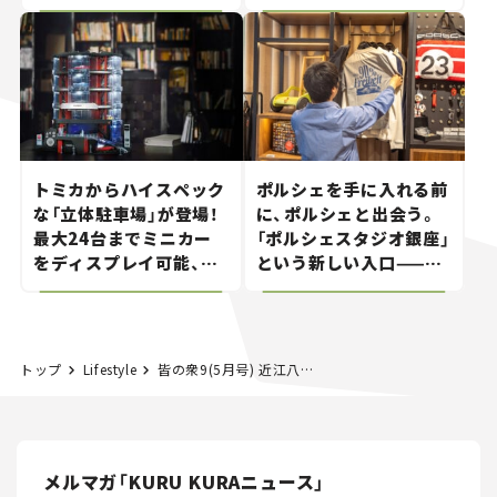
世界が注目す
る“JDM"に焦点【クルマ
とホビー】
トミカからハイスペック
ポルシェを手に入れる前
な「立体駐車場」が登場！
に、ポルシェと出会う。
最大24台までミニカー
「ポルシェスタジオ銀座」
をディスプレイ可能、特
という新しい入口——連
別な「日産 GT-R
載｜CCGとクルマでどう
NISMO」も付属【クルマ
する？＜第14回＞
とホビー】
トップ
Lifestyle
皆の衆9(5月号) 近江八幡のお話
メルマガ「KURU KURAニュース」