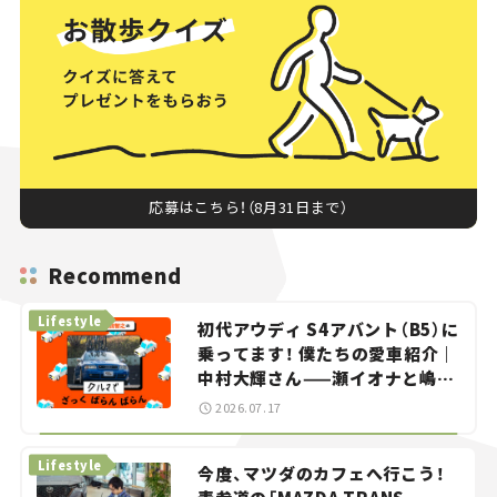
応募はこちら！（8月31日まで）
Recommend
Lifestyle
初代アウディ S4アバント（B5）に
乗ってます！ 僕たちの愛車紹介｜
中村大輝さん——瀬イオナと嶋田
智之の「クルマでざっくばらんば
2026.07.17
らん！」＃20
Lifestyle
今度、マツダのカフェへ行こう！