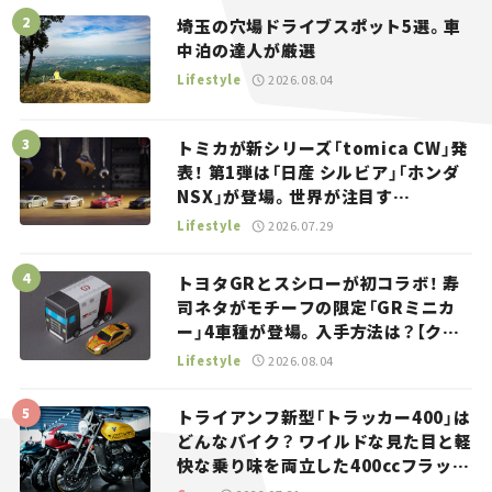
埼玉の穴場ドライブスポット5選。車
中泊の達人が厳選
Lifestyle
2026.08.04
トミカが新シリーズ「tomica CW」発
表！ 第1弾は「日産 シルビア」「ホンダ
NSX」が登場。世界が注目す
る“JDM”に焦点【クルマとホビー】
Lifestyle
2026.07.29
トヨタGRとスシローが初コラボ！ 寿
司ネタがモチーフの限定「GRミニカ
ー」4車種が登場。入手方法は？【クル
マとホビー】
Lifestyle
2026.08.04
トライアンフ新型「トラッカー400」は
どんなバイク？ ワイルドな見た目と軽
快な乗り味を両立した400ccフラット
トラッカー【試乗レビュー】