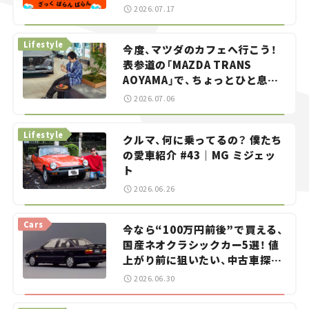
智之の「クルマでざっくばらんば
2026.07.17
らん！」＃20
Lifestyle
今度、マツダのカフェへ行こう！
表参道の「MAZDA TRANS
AOYAMA」で、ちょっとひと息。
——連載｜CCGとクルマでどうす
2026.07.06
る？＜第13回＞
Lifestyle
クルマ、何に乗ってるの？ 僕たち
の愛車紹介 #43｜MG ミジェッ
ト
2026.06.26
Cars
今なら“100万円前後”で買える、
国産ネオクラシックカー5選！ 値
上がり前に狙いたい、中古車探し
をお手伝い――ちょっとイケてるマ
2026.06.30
イカー選び #02