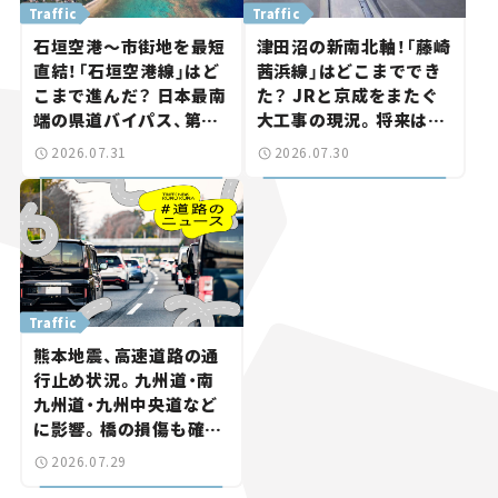
Traffic
Traffic
石垣空港～市街地を最短
津田沼の新南北軸！「藤崎
直結！「石垣空港線」はど
茜浜線」はどこまででき
こまで進んだ？ 日本最南
た？ JRと京成をまたぐ
端の県道バイパス、第2
大工事の現況。将来は
工区も延伸開通 【いま気
「習志野～鎌ケ谷」を最短
2026.07.31
2026.07.30
になる道路計画】
直結【いま気になる道路
計画】
Traffic
熊本地震、高速道路の通
行止め状況。九州道・南
九州道・九州中央道など
に影響。橋の損傷も確認
【道路のニュース】
2026.07.29