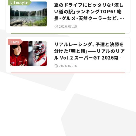
Lifestyle
夏のドライブにピッタリな「涼し
い道の駅」ランキングTOP6！ 絶
景・グルメ・天然クーラーなど、避
暑におすすめのスポットを紹介
2026.07.19
【道の駅マニアの推し駅ガイド】
vol.15
Cars
リアルレーシング、予選と決勝を
分けた「明と暗」——リアルのリア
ル Vol.2 スーパーGT 2026開幕
戦 岡山国際サーキット
2026.07.16