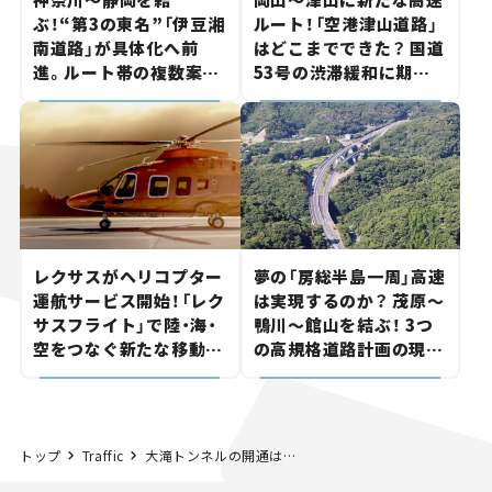
ぶ！“第3の東名”「伊豆湘
ルート！「空港津山道路」
南道路」が具体化へ前
はどこまでできた？ 国道
進。ルート帯の複数案検
53号の渋滞緩和に期待。
討へ。熱海まで信号ゼロ
岡山市側でも動きが【い
が実現？ 【いま気になる
ま気になる道路計画】
道路計画】
レクサスがヘリコプター
夢の「房総半島一周」高速
運航サービス開始！「レク
は実現するのか？ 茂原～
サスフライト」で陸・海・
鴨川～館山を結ぶ！ 3つ
空をつなぐ新たな移動体
の高規格道路計画の現
験とは
状。「館山鴨川道路」で検
討進む【いま気になる道
路計画】
トップ
Traffic
大滝トンネルの開通はいつ？ 山梨〜埼玉の最短ルート「西関東連絡道路」に注目集まる【いま気になる道路計画】