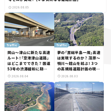
2026.08.05
Traffic
Traffic
岡山～津山に新たな高速
夢の「房総半島一周」高速
ルート！「空港津山道路」
は実現するのか？ 茂原～
はどこまでできた？ 国道
鴨川～館山を結ぶ！ 3つ
53号の渋滞緩和に期待。
の高規格道路計画の現
岡山市側でも動きが【い
状。「館山鴨川道路」で検
2026.08.04
2026.08.03
ま気になる道路計画】
討進む【いま気になる道
路計画】