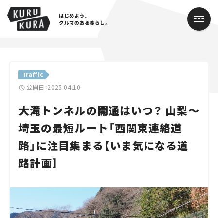
はじめよう、
クルマのある暮らし。
カテゴリ
Traffic
Cars
公開日：2025.04.10
大滝トンネルの開通はいつ？ 山梨〜
Lifestyle
埼玉の最短ルート「西関東連絡道
Traffic
路」に注目集まる【いま気になる道
Special
路計画】
Series
Campaign
人気のハッシュタグ