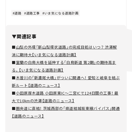
道路
道路工事
いま気になる道路計画
▼関連記事
■
山梨の外環「新山梨環状道路」の完成目処はいつ？ 渋滞解
消に期待大【いま気になる道路計画】
■
室蘭の白鳥大橋を延伸する「白鳥新道 第2期」の期待高ま
る。【いま気になる道路計画】
■
木曽川の「新濃尾大橋」がついに開通へ！ 愛知と岐阜を結ぶ
新ルート【道路のニュース】
■
小田原厚木道路 小田原東IC～二宮ICで124日間の工事！ 最
大で10kmの渋滞【道路のニュース】
■
圏央道に直結！ 茨城西部の「県道結城坂東線バイパス」開通
【道路のニュース】