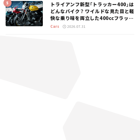
トライアンフ新型「トラッカー400」は
どんなバイク？ ワイルドな見た目と軽
快な乗り味を両立した400ccフラット
トラッカー【試乗レビュー】
Cars
2026.07.31