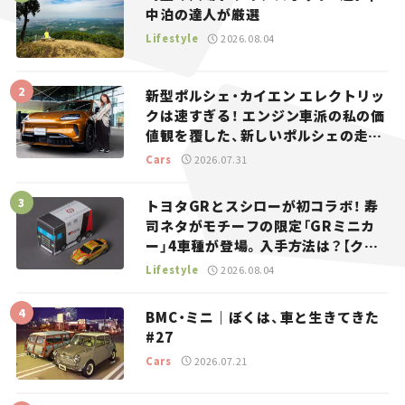
中泊の達人が厳選
Lifestyle
2026.08.04
新型ポルシェ・カイエン エレクトリッ
クは速すぎる！ エンジン車派の私の価
値観を覆した、新しいポルシェの走
り。
Cars
2026.07.31
トヨタGRとスシローが初コラボ！ 寿
司ネタがモチーフの限定「GRミニカ
ー」4車種が登場。入手方法は？【クル
マとホビー】
Lifestyle
2026.08.04
BMC・ミニ｜ぼくは、車と生きてきた
#27
Cars
2026.07.21