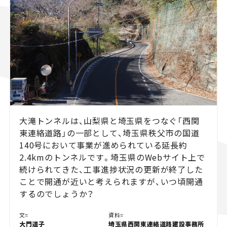
スズキ ジムニー｜Suzuki Jimny
スズキ｜Suzuki
マツダ｜Mazda
マツダ ロードスター｜Mazda Roadster
大滝トンネルは、山梨県と埼玉県をつなぐ「西関
東連絡道路」の一部として、埼玉県秩父市の国道
140号において事業が進められている延長約
2.4kmのトンネルです。埼玉県のWebサイト上で
続けられてきた、工事進捗状況の更新が終了した
ことで開通が近いと考えられますが、いつ頃開通
するのでしょうか？
文=
資料=
大門道子
埼玉県西関東連絡道路建設事務所