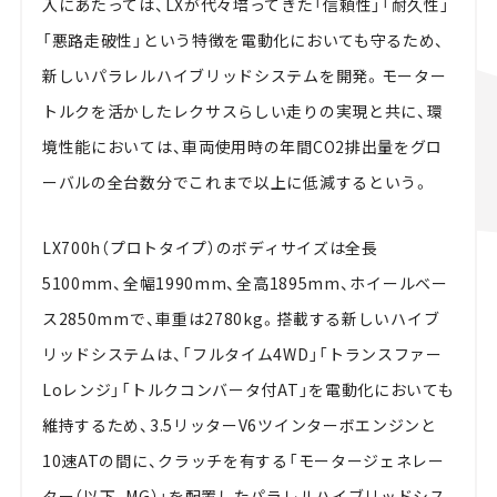
入にあたっては、LXが代々培ってきた「信頼性」「耐久性」
「悪路走破性」という特徴を電動化においても守るため、
新しいパラレルハイブリッドシステムを開発。モーター
トルクを活かしたレクサスらしい走りの実現と共に、環
境性能においては、車両使用時の年間CO2排出量をグロ
ーバルの全台数分でこれまで以上に低減するという。
LX700h（プロトタイプ）のボディサイズは全長
5100mm、全幅1990mm、全高1895mm、ホイールベー
ス2850mmで、車重は2780kg。搭載する新しいハイブ
リッドシステムは、「フルタイム4WD」「トランスファー
Loレンジ」「トルクコンバータ付AT」を電動化においても
維持するため、3.5リッターV6ツインターボエンジンと
10速ATの間に、クラッチを有する「モータージェネレー
ター（以下、MG）」を配置したパラレルハイブリッドシス