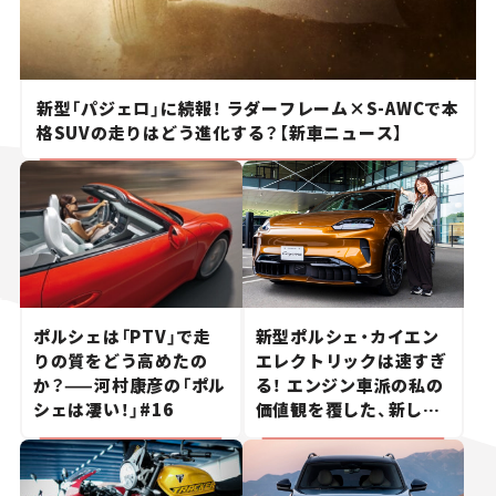
新型「パジェロ」に続報！ ラダーフレーム×S-AWCで本
格SUVの走りはどう進化する？【新車ニュース】
ポルシェは「PTV」で走
新型ポルシェ・カイエン
りの質をどう高めたの
エレクトリックは速すぎ
か？——河村康彦の「ポル
る！ エンジン車派の私の
シェは凄い！」#16
価値観を覆した、新しい
ポルシェの走り。