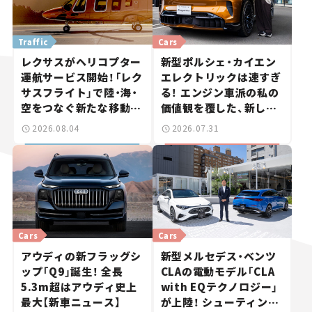
Traffic
Cars
レクサスがヘリコプター
新型ポルシェ・カイエン
運航サービス開始！「レク
エレクトリックは速すぎ
サスフライト」で陸・海・
る！ エンジン車派の私の
空をつなぐ新たな移動体
価値観を覆した、新しい
験とは
ポルシェの走り。
2026.08.04
2026.07.31
Cars
Cars
アウディの新フラッグシ
新型メルセデス・ベンツ
ップ「Q9」誕生！ 全長
CLAの電動モデル「CLA
5.3m超はアウディ史上
with EQテクノロジー」
最大【新車ニュース】
が上陸！ シューティング