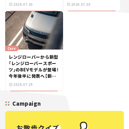
ブレークも発売【新車ニ
2026.07.30
2026.07.30
ュース】
Cars
レンジローバーから新型
「レンジローバースポー
ツ」のBEVモデルが登場！
今年後半に発表へ【新車
ニュース】
2026.07.29
Campaign