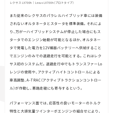
レクサス LX700h｜Lexus LX700h（プロトタイプ）
また従来のレクサスのパラレルハイブリッド車には装備
されないオルタネータとスタータを標準装備。それによ
り、万が一ハイブリッドシステムが停止した場合にもス
タータでのエンジン始動が可能となるほか、オルタネー
タで発電した電力を12V補器バッテリーへ供給すること
でエンジンのみでの退避走行を可能とする。これはレク
サス初のシステムだ。退避走行中でもトランスファーLo
レンジの使用や、アクティブハイトコントロールによる
車高調整、A-TRAC（アクティブトラクションコントロー
ル）が作動し、悪路走破にも寄与するという。
パフォーマンス面では、応答性の良いモーターのトルク
特性と大排気量ツインターボエンジンの組合せにより、