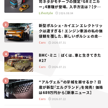
司ネタがモチーフの限定「GRミニカ
ー」4車種が登場。入手方法は？【クル
マとホビー】
Lifestyle
2026.08.04
新型ポルシェ・カイエン エレクトリッ
クは速すぎる！ エンジン車派の私の価
値観を覆した、新しいポルシェの走
り。
Cars
2026.07.31
BMC・ミニ｜ぼくは、車と生きてきた
#27
Cars
2026.07.21
“アルヴェル”の牙城を崩せるか？ 日
産が新型「エルグランド」を発売！ 価格
は689万円から【新車ニュース】
Cars
2026.07.22