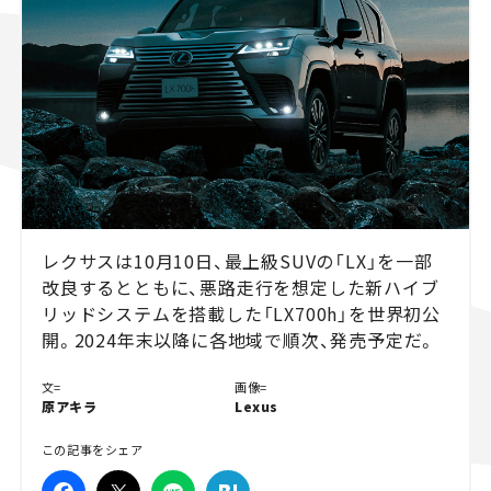
スズキ ジムニー｜Suzuki Jimny
スズキ｜Suzuki
マツダ｜Mazda
マツダ ロードスター｜Mazda Roadster
レクサスは10月10日、最上級SUVの「LX」を一部
改良するとともに、悪路走行を想定した新ハイブ
リッドシステムを搭載した「LX700h」を世界初公
開。2024年末以降に各地域で順次、発売予定だ。
文=
画像=
原アキラ
Lexus
この記事をシェア