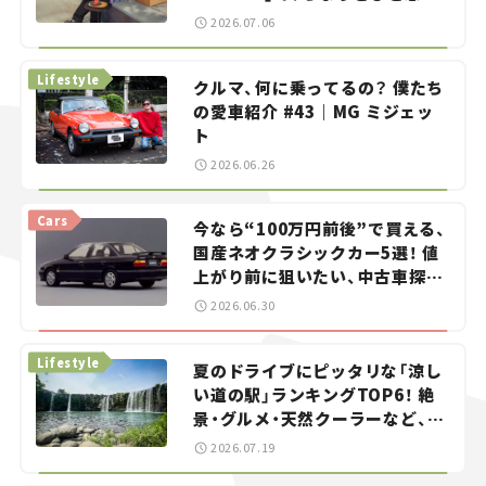
——連載｜CCGとクルマでどうす
2026.07.06
る？＜第13回＞
Lifestyle
クルマ、何に乗ってるの？ 僕たち
の愛車紹介 #43｜MG ミジェッ
ト
2026.06.26
Cars
今なら“100万円前後”で買える、
国産ネオクラシックカー5選！ 値
上がり前に狙いたい、中古車探し
をお手伝い――ちょっとイケてるマ
2026.06.30
イカー選び #02
Lifestyle
夏のドライブにピッタリな「涼し
い道の駅」ランキングTOP6！ 絶
景・グルメ・天然クーラーなど、避
暑におすすめのスポットを紹介
2026.07.19
【道の駅マニアの推し駅ガイド】