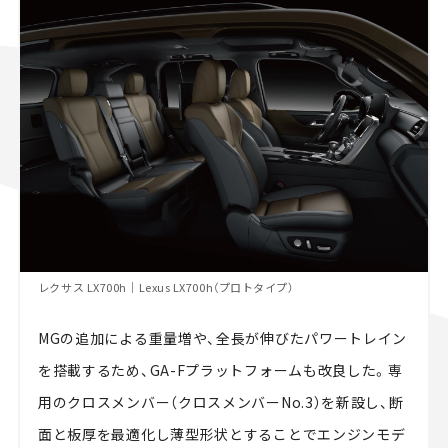
レクサス LX700h｜Lexus LX700h（プロトタイプ）
MGの追加による重量増や、全長が伸びたパワートレイン
を搭載するため、GA-Fプラットフォームも改良した。専
用のクロスメンバー（クロスメンバーNo.3）を新設し、断
面と板厚を最適化し薄型形状とすることでエンジンモデ