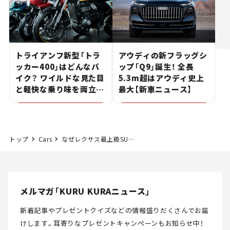
トライアンフ新型「トラ
アウディの新フラッグシ
ッカー400」はどんなバ
ップ「Q9」誕生！ 全長
イク？ ワイルドな見た目
5.3m超はアウディ史上
と軽快な乗り味を両立し
最大【新車ニュース】
た400ccフラットトラッ
カー【試乗レビュー】
トップ
Cars
なぜレクサス最上級SUV「LX」は専用ハイブリッドを新開発したのか？ 新型「LX700h」の見所を解説！【新車ニュース】
メルマガ「KURU KURAニュース」
新着記事やプレゼントクイズなどの情報盛りだくさんでお届
けします。
耳寄りなプレゼントキャンペーンもお知らせ中！