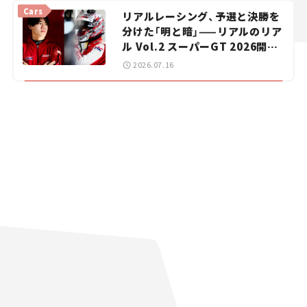
vol.15
Cars
リアルレーシング、予選と決勝を
分けた「明と暗」——リアルのリア
ル Vol.2 スーパーGT 2026開幕
戦 岡山国際サーキット
2026.07.16