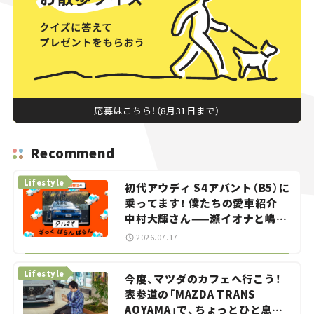
応募はこちら！（8月31日まで）
Recommend
Lifestyle
初代アウディ S4アバント（B5）に
乗ってます！ 僕たちの愛車紹介｜
中村大輝さん——瀬イオナと嶋田
智之の「クルマでざっくばらんば
2026.07.17
らん！」＃20
Lifestyle
今度、マツダのカフェへ行こう！
表参道の「MAZDA TRANS
AOYAMA」で、ちょっとひと息。