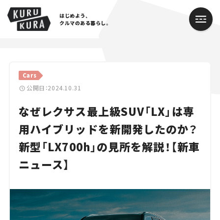
はじめよう、
クルマのある暮らし。
カテゴリ
Cars
Cars
公開日：2024.10.31
なぜレクサス最上級SUV「LX」は専
Lifestyle
用ハイブリッドを新開発したのか？
Traffic
新型「LX700h」の見所を解説！【新車
Special
ニュース】
Series
Campaign
人気のハッシュタグ