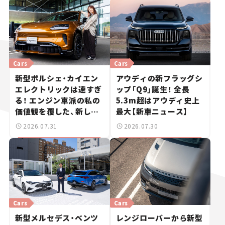
Cars
Cars
新型ポルシェ・カイエン
アウディの新フラッグシ
エレクトリックは速すぎ
ップ「Q9」誕生！ 全長
る！ エンジン車派の私の
5.3m超はアウディ史上
価値観を覆した、新しい
最大【新車ニュース】
ポルシェの走り。
2026.07.31
2026.07.30
Cars
Cars
新型メルセデス・ベンツ
レンジローバーから新型