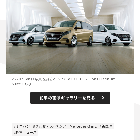
V 220 d long（写真 左/右）と、V 220 d EXCLUSIVE long Platinum
Suite（中央）
記事の画像ギャラリーを見る
ミニバン
メルセデス・ベンツ｜Mercedes-Benz
新型車
新車ニュース