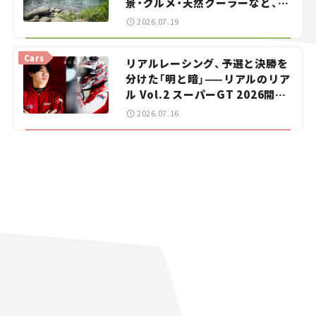
景・グルメ・天然クーラーなど、避
暑におすすめのスポットを紹介
2026.07.19
【道の駅マニアの推し駅ガイド】
vol.15
Cars
リアルレーシング、予選と決勝を
分けた「明と暗」——リアルのリア
ル Vol.2 スーパーGT 2026開幕
戦 岡山国際サーキット
2026.07.16