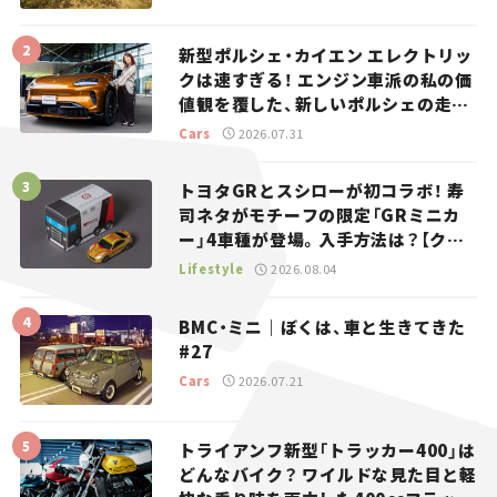
新型ポルシェ・カイエン エレクトリッ
クは速すぎる！ エンジン車派の私の価
値観を覆した、新しいポルシェの走
り。
Cars
2026.07.31
トヨタGRとスシローが初コラボ！ 寿
司ネタがモチーフの限定「GRミニカ
ー」4車種が登場。入手方法は？【クル
マとホビー】
Lifestyle
2026.08.04
BMC・ミニ｜ぼくは、車と生きてきた
#27
Cars
2026.07.21
トライアンフ新型「トラッカー400」は
どんなバイク？ ワイルドな見た目と軽