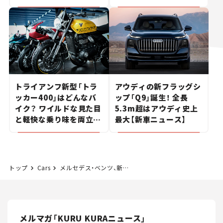
ポルシェの走り。
トライアンフ新型「トラ
アウディの新フラッグシ
ッカー400」はどんなバ
ップ「Q9」誕生！ 全長
イク？ ワイルドな見た目
5.3m超はアウディ史上
と軽快な乗り味を両立し
最大【新車ニュース】
た400ccフラットトラッ
カー【試乗レビュー】
トップ
Cars
メルセデス・ベンツ、新型ミニバン「Vクラス」を発売！ ビッグマイナーチェンジで内装の豪華さはSクラスを越えた!?【新車ニュース】
メルマガ「KURU KURAニュース」