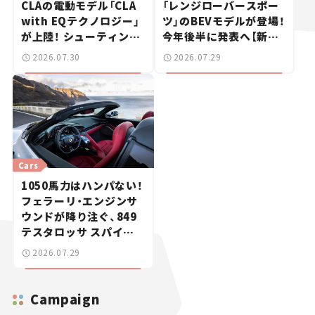
CLAの電動モデル「CLA
「レンジローバースポー
with EQテクノロジー」
ツ」のBEVモデルが登場！
が上陸！ シューティング
今年後半に発表へ【新車
ブレークも発売【新車ニ
ニュース】
2026.07.30
2026.07.29
ュース】
Cars
1050馬力はハンパない！
フェラーリ・エンジンサ
ウンドが降り注ぐ、849
テスタロッサ スパイダ
ーに試乗。
2026.07.29
Campaign