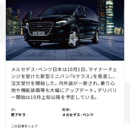
スズキ ジムニー｜Suzuki Jimny
スズキ｜Suzuki
マツダ｜Mazda
マツダ ロードスター｜Mazda Roadster
メルセデス・ベンツ日本は10月1日、マイナーチェ
ンジを受けた新型ミニバン「Vクラス」を発表し、
注文受付を開始した。内外装が一新され、乗り心
地や機能装備等も大幅にアップデート。デリバリ
ー開始は10月上旬以降を予定している。
文=
画像=
原アキラ
メルセデス・ベンツ
この記事をシェア