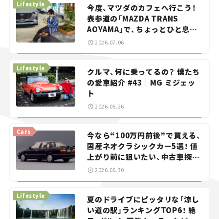
Lifestyle
今度、マツダのカフェへ行こう！
表参道の「MAZDA TRANS
AOYAMA」で、ちょっとひと息。
——連載｜CCGとクルマでどうす
2026.07.06
る？＜第13回＞
Lifestyle
クルマ、何に乗ってるの？ 僕たち
の愛車紹介 #43｜MG ミジェッ
ト
2026.06.26
Cars
今なら“100万円前後”で買える、
国産ネオクラシックカー5選！ 値
上がり前に狙いたい、中古車探し
をお手伝い――ちょっとイケてるマ
2026.06.30
イカー選び #02
Lifestyle
夏のドライブにピッタリな「涼し
い道の駅」ランキングTOP6！ 絶