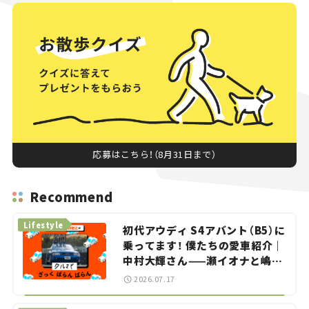
応募はこちら！（8月31日まで）
Recommend
Lifestyle
初代アウディ S4アバント（B5）に
乗ってます！ 僕たちの愛車紹介｜
中村大輝さん——瀬イオナと嶋田
智之の「クルマでざっくばらんば
2026.07.17
らん！」＃20