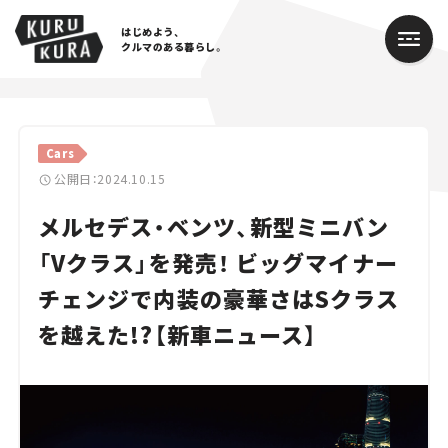
はじめよう、
クルマのある暮らし。
カテゴリ
Cars
Cars
公開日：2024.10.15
メルセデス・ベンツ、新型ミニバン
Lifestyle
「Vクラス」を発売！ ビッグマイナー
Traffic
チェンジで内装の豪華さはSクラス
Special
を越えた!?【新車ニュース】
Series
Campaign
人気のハッシュタグ