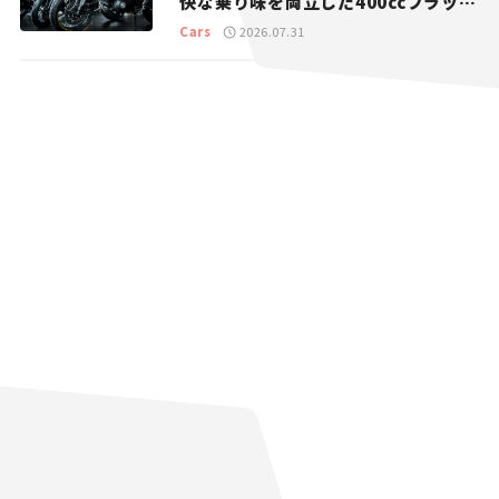
快な乗り味を両立した400ccフラット
トラッカー【試乗レビュー】
Cars
2026.07.31