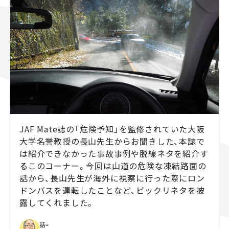
スズキ ジムニー｜Suzuki Jimny
スズキ｜Suzuki
マツダ｜Mazda
マツダ ロードスター｜Mazda Roadster
JAF Mate誌の「危険予知」を監修されていた大阪
大学名誉教授の長山先生からお聞きした、本誌で
は紹介できなかった事故事例や脱線ネタを紹介す
るこのコーナー。今回は山道の危険な凍結路面の
話から、長山先生が海外に視察に行った際にロン
ドンバスを運転したことなど、ビックリネタを披
露してくれました。
話=