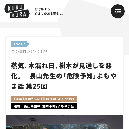
はじめよう、
クルマのある暮らし。
カテゴリ
Traffic
Cars
公開日：2024.04.26
蒸気、木漏れ日、樹木が見通しを悪
Lifestyle
化。｜長山先生の「危険予知」よもや
Traffic
ま話 第25回
Special
【連載】長山先生の「危険予知」よもやま話
Series
連載｜長山先生の「危険予知」よもやま話
Campaign
人気のハッシュタグ