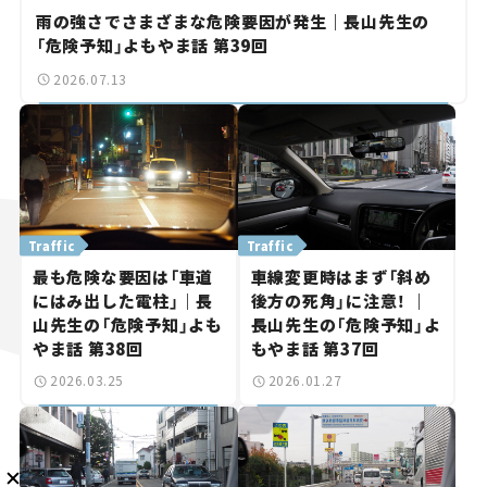
雨の強さでさまざまな危険要因が発生｜長山先生の
「危険予知」よもやま話 第39回
2026.07.13
メルマガ登録
Traffic
Traffic
KURU KURAについて
広告掲載
プライバシーポリシー
採用情報
FAQ
最も危険な要因は「車道
車線変更時はまず「斜め
にはみ出した電柱」｜長
後方の死角」に注意！ ｜
山先生の「危険予知」よも
長山先生の「危険予知」よ
follow us
やま話 第38回
もやま話 第37回
2026.03.25
2026.01.27