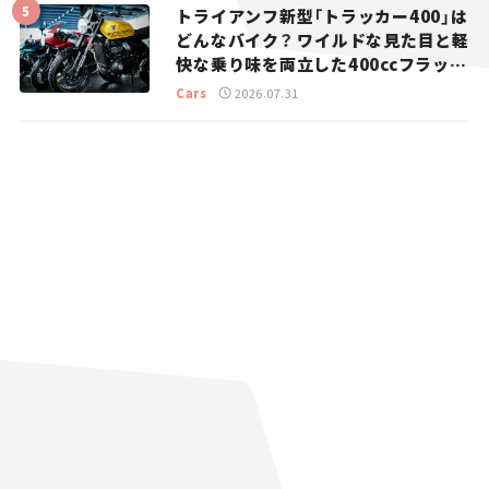
トライアンフ新型「トラッカー400」は
どんなバイク？ ワイルドな見た目と軽
快な乗り味を両立した400ccフラット
トラッカー【試乗レビュー】
Cars
2026.07.31