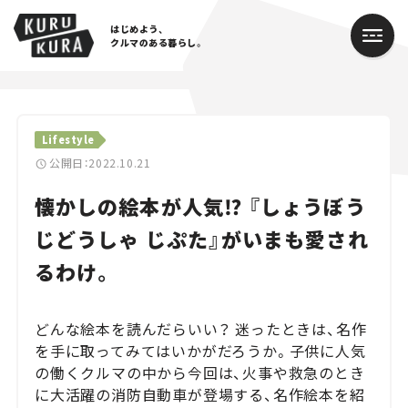
はじめよう、
クルマのある暮らし。
カテゴリ
Lifestyle
Cars
公開日：2022.10.21
懐かしの絵本が人気⁉ 『しょうぼう
Lifestyle
じどうしゃ じぷた』がいまも愛され
Traffic
るわけ。
Special
どんな絵本を読んだらいい？ 迷ったときは、名作
Series
を手に取ってみてはいかがだろうか。子供に人気
の働くクルマの中から今回は、火事や救急のとき
Campaign
に大活躍の消防自動車が登場する、名作絵本を紹
人気のハッシュタグ