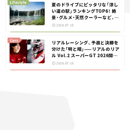
Lifestyle
夏のドライブにピッタリな「涼し
い道の駅」ランキングTOP6！ 絶
景・グルメ・天然クーラーなど、避
暑におすすめのスポットを紹介
2026.07.19
【道の駅マニアの推し駅ガイド】
vol.15
Cars
リアルレーシング、予選と決勝を
分けた「明と暗」——リアルのリア
ル Vol.2 スーパーGT 2026開幕
戦 岡山国際サーキット
2026.07.16