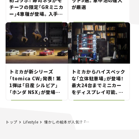
初コラボ！ 寿司ネタがモ
ット5選。車中泊の達人
チーフの限定「GRミニカ
が厳選
ー」4車種が登場。入手方
法は？【クルマとホビー】
トミカが新シリーズ
トミカからハイスペック
「tomica CW」発表！ 第
な「立体駐車場」が登場！
1弾は「日産 シルビア」
最大24台までミニカー
「ホンダ NSX」が登場。
をディスプレイ可能、特
世界が注目す
別な「日産 GT-R
る“JDM"に焦点【クルマ
NISMO」も付属【クルマ
とホビー】
とホビー】
トップ
Lifestyle
懐かしの絵本が人気⁉ 『しょうぼうじどうしゃ じぷた』がいまも愛されるわけ。