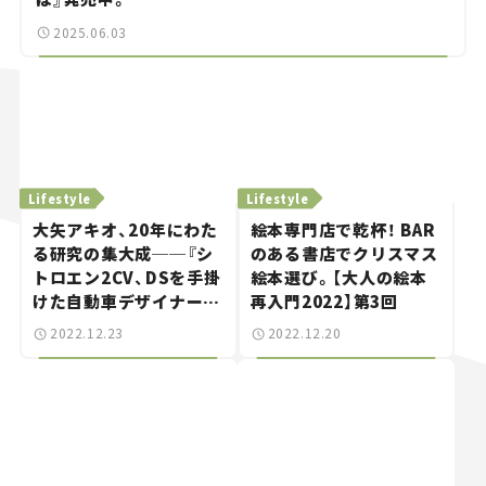
2025.06.03
Lifestyle
Lifestyle
大矢アキオ、20年にわた
絵本専門店で乾杯！ BAR
る研究の集大成──『シ
のある書店でクリスマス
トロエン2CV、DSを手掛
絵本選び。【大人の絵本
けた自動車デザイナー
再入門2022】第3回
ベルトーニのデザイン活
2022.12.23
2022.12.20
動の軌跡』