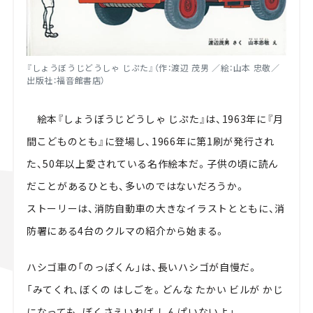
『しょうぼうじどうしゃ じぷた』（作：渡辺 茂男 ／絵：山本 忠敬／
出版社：福音館書店）
絵本『しょうぼうじどうしゃ じぷた』は、1963年に『月
間こどものとも』に登場し、1966年に第1刷が発行され
た、50年以上愛されている名作絵本だ。子供の頃に読ん
だことがあるひとも、多いのではないだろうか。
ストーリーは、消防自動車の大きなイラストとともに、消
防署にある4台のクルマの紹介から始まる。
ハシゴ車の「のっぽくん」は、長いハシゴが自慢だ。
「みてくれ、ぼくの はしごを。どんな たかい ビルが かじ
になっても、ぼくさえいれば しんぱいないよ」