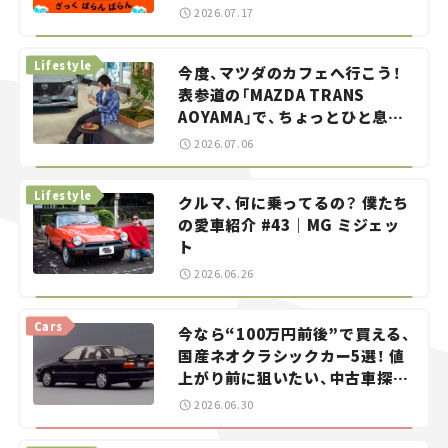
智之の「クルマでざっくばらんば
2026.07.17
らん！」＃20
Lifestyle
今度、マツダのカフェへ行こう！
表参道の「MAZDA TRANS
AOYAMA」で、ちょっとひと息。
——連載｜CCGとクルマでどうす
2026.07.06
る？＜第13回＞
Lifestyle
クルマ、何に乗ってるの？ 僕たち
の愛車紹介 #43｜MG ミジェッ
ト
2026.06.26
Cars
今なら“100万円前後”で買える、
国産ネオクラシックカー5選！ 値
上がり前に狙いたい、中古車探し
をお手伝い――ちょっとイケてるマ
2026.06.30
イカー選び #02