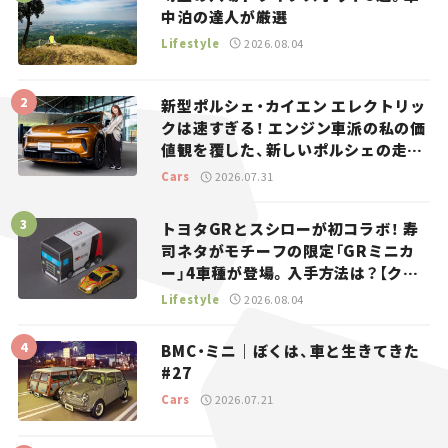
中泊の達人が厳選
Lifestyle
2026.08.04
新型ポルシェ・カイエン エレクトリッ
クは速すぎる！ エンジン車派の私の価
値観を覆した、新しいポルシェの走
り。
Cars
2026.07.31
トヨタGRとスシローが初コラボ！ 寿
司ネタがモチーフの限定「GRミニカ
ー」4車種が登場。入手方法は？【クル
マとホビー】
Lifestyle
2026.08.04
BMC・ミニ｜ぼくは、車と生きてきた
#27
Cars
2026.07.21