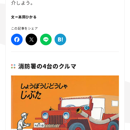
介しよう。
スズキ ジムニー｜Suzuki Jimny
スズキ｜Suzuki
マツダ｜Mazda
マツダ ロードスター｜Mazda Roadster
文＝高田ひかる
この記事をシェア
消防署の4台のクルマ