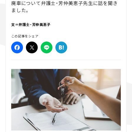
廃車について弁護士・芳仲美恵子先生に話を聞き
ました。
スズキ ジムニー｜Suzuki Jimny
スズキ｜Suzuki
マツダ｜Mazda
マツダ ロードスター｜Mazda Roadster
文＝弁護士・芳仲美恵子
この記事をシェア