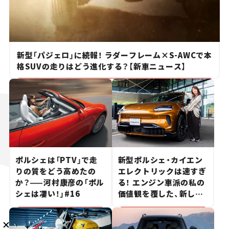
新型「パジェロ」に続報！ ラダーフレーム×S-AWCで本
格SUVの走りはどう進化する？【新車ニュース】
メルマガ登録
KURU KURAについて
広告掲載
プライバシーポリシー
採用情報
FAQ
follow us
ポルシェは「PTV」で走
新型ポルシェ・カイエン
りの質をどう高めたの
エレクトリックは速すぎ
か？——河村康彦の「ポル
る！ エンジン車派の私の
シェは凄い！」#16
価値観を覆した、新しい
ポルシェの走り。