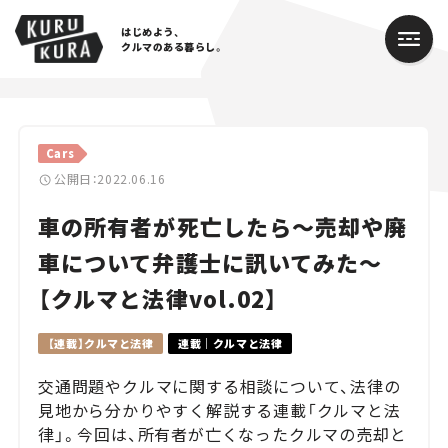
はじめよう、
クルマのある暮らし。
カテゴリ
Cars
Cars
公開日：2022.06.16
車の所有者が死亡したら～売却や廃
Lifestyle
車について弁護士に訊いてみた～
Traffic
【クルマと法律vol.02】
Special
【連載】クルマと法律
連載｜クルマと法律
Series
交通問題やクルマに関する相談について、法律の
見地から分かりやすく解説する連載「クルマと法
Campaign
律」。今回は、所有者が亡くなったクルマの売却と
人気のハッシュタグ