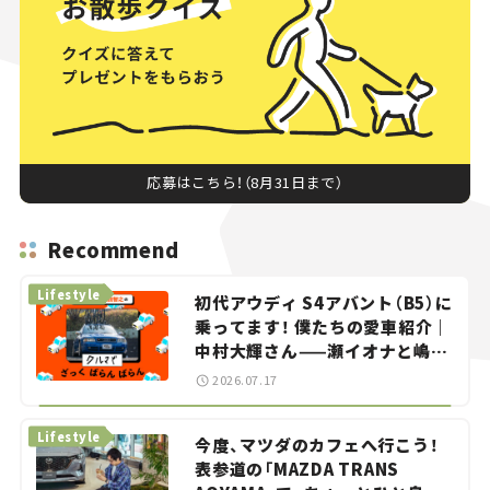
応募はこちら！（8月31日まで）
Recommend
Lifestyle
初代アウディ S4アバント（B5）に
乗ってます！ 僕たちの愛車紹介｜
中村大輝さん——瀬イオナと嶋田
智之の「クルマでざっくばらんば
2026.07.17
らん！」＃20
Lifestyle
今度、マツダのカフェへ行こう！
表参道の「MAZDA TRANS