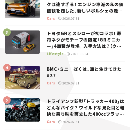
クは速すぎる！ エンジン車派の私の価
値観を覆した、新しいポルシェの走
り。
Cars
2026.07.31
トヨタGRとスシローが初コラボ！ 寿
司ネタがモチーフの限定「GRミニカ
ー」4車種が登場。入手方法は？【クル
マとホビー】
Lifestyle
2026.08.04
BMC・ミニ｜ぼくは、車と生きてきた
#27
Cars
2026.07.21
トライアンフ新型「トラッカー400」は
どんなバイク？ ワイルドな見た目と軽
快な乗り味を両立した400ccフラット
トラッカー【試乗レビュー】
Cars
2026.07.31