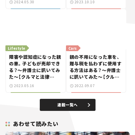
2024.05.30
2023.10.10
vol.09】
Lifestyle
Cars
障害や認知症になった親
親の不用になった車を、
の車。子どもが売却でき
贈与税を払わずに使用す
る？～弁護士に訊いてみ
る方法はある？～弁護士
た～【クルマと法律
に訊いてみた～【クルマ
vol.08】
と法律vol.07】
2023.05.16
2022.09.07
連載一覧へ
あわせて読みたい