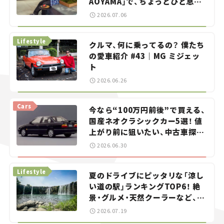
AOYAMA」で、ちょっとひと息。
——連載｜CCGとクルマでどうす
2026.07.06
る？＜第13回＞
Lifestyle
クルマ、何に乗ってるの？ 僕たち
の愛車紹介 #43｜MG ミジェッ
ト
2026.06.26
Cars
今なら“100万円前後”で買える、
国産ネオクラシックカー5選！ 値
上がり前に狙いたい、中古車探し
をお手伝い――ちょっとイケてるマ
2026.06.30
イカー選び #02
Lifestyle
夏のドライブにピッタリな「涼し
い道の駅」ランキングTOP6！ 絶
景・グルメ・天然クーラーなど、避
暑におすすめのスポットを紹介
2026.07.19
【道の駅マニアの推し駅ガイド】