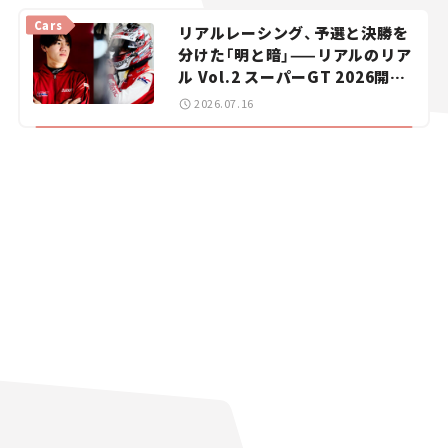
vol.15
Cars
リアルレーシング、予選と決勝を
分けた「明と暗」——リアルのリア
ル Vol.2 スーパーGT 2026開幕
戦 岡山国際サーキット
2026.07.16