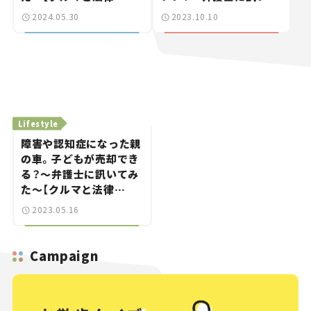
vol.10】
みた～【クルマと法律
2024.05.30
2023.10.10
vol.09】
Lifestyle
障害や認知症になった親
の車。子どもが売却でき
る？～弁護士に訊いてみ
た～【クルマと法律
vol.08】
2023.05.16
Campaign