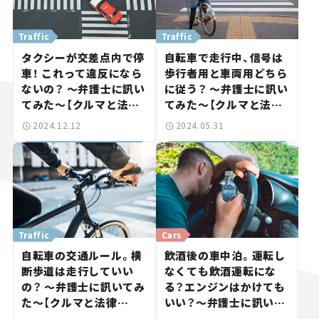
Traffic
Traffic
タクシーが交差点内で停
自転車で走行中、信号は
車！ これって違反になら
歩行者用と車両用どちら
ないの？ ～弁護士に訊い
に従う？ ～弁護士に訊い
てみた～【クルマと法律
てみた～【クルマと法律
vol.12】
vol.11】
2024.12.12
2024.05.31
Traffic
Cars
自転車の交通ルール。横
飲酒後の車中泊。運転し
断歩道は走行していい
なくても飲酒運転にな
の？ ～弁護士に訊いてみ
る？エンジンはかけても
た～【クルマと法律
いい？～弁護士に訊いて
vol.10】
みた～【クルマと法律