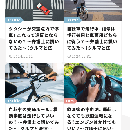
Traffic
Traffic
タクシーが交差点内で停
自転車で走行中、信号は
車！ これって違反になら
歩行者用と車両用どちら
ないの？ ～弁護士に訊い
に従う？ ～弁護士に訊い
てみた～【クルマと法律
てみた～【クルマと法律
vol.12】
vol.11】
2024.12.12
2024.05.31
Traffic
Cars
自転車の交通ルール。横
飲酒後の車中泊。運転し
断歩道は走行していい
なくても飲酒運転にな
の？ ～弁護士に訊いてみ
る？エンジンはかけても
た～【クルマと法律
いい？～弁護士に訊いて