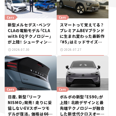
Cars
Cars
新型メルセデス・ベンツ
スマートって覚えてる？
CLAの電動モデル「CLA
プレミアムBEVブランド
with EQテクノロジー」
に生まれ変わった最新作
が上陸！ シューティング
「#5」はミッドサイズ
ブレークも発売【新車ニ
SUV！【日本未発売のク
2026.07.30
2026.07.27
ュース】
ルマたち#18】
Cars
Cars
日産、新型「リーフ
ボルボの新型「ES90」が
NISMO」発売！ 走りに妥
上陸！ 北欧デザインと最
協しないEVスポーツモ
先端テクノロジーが融合
デルが復活。価格は660
した新世代クロスオーバ