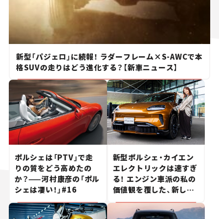
新型「パジェロ」に続報！ ラダーフレーム×S-AWCで本
格SUVの走りはどう進化する？【新車ニュース】
ポルシェは「PTV」で走
新型ポルシェ・カイエン
りの質をどう高めたの
エレクトリックは速すぎ
か？——河村康彦の「ポル
る！ エンジン車派の私の
シェは凄い！」#16
価値観を覆した、新しい
ポルシェの走り。