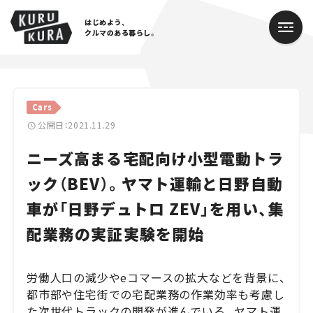
はじめよう、
クルマのある暮らし。
カテゴリ
Cars
Cars
公開日：2021.11.29
ニーズ高まる宅配向け小型電動トラ
Lifestyle
ック（BEV）。ヤマト運輸と日野自動
Traffic
車が「日野デュトロ ZEV」を用い、集
Special
配業務の実証実験を開始
Series
労働人口の減少やeコマースの拡大などを背景に、
Campaign
都市部や住宅街での宅配業務の作業効率も考慮し
た次世代トラックの開発が進んでいる。ヤマト運
人気のハッシュタグ