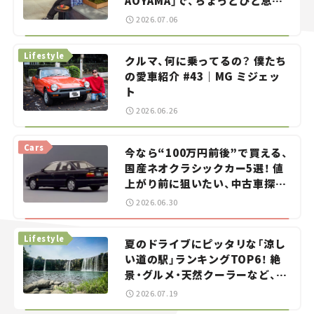
AOYAMA」で、ちょっとひと息。
——連載｜CCGとクルマでどうす
2026.07.06
る？＜第13回＞
Lifestyle
クルマ、何に乗ってるの？ 僕たち
の愛車紹介 #43｜MG ミジェッ
ト
2026.06.26
Cars
今なら“100万円前後”で買える、
国産ネオクラシックカー5選！ 値
上がり前に狙いたい、中古車探し
をお手伝い――ちょっとイケてるマ
2026.06.30
イカー選び #02
Lifestyle
夏のドライブにピッタリな「涼し
い道の駅」ランキングTOP6！ 絶
景・グルメ・天然クーラーなど、避
暑におすすめのスポットを紹介
2026.07.19
【道の駅マニアの推し駅ガイド】