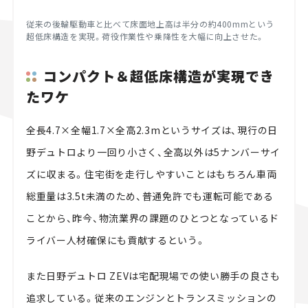
従来の後輪駆動車と比べて床面地上高は半分の約400mmという
超低床構造を実現。荷役作業性や乗降性を大幅に向上させた。
コンパクト＆超低床構造が実現でき
たワケ
全長4.7×全幅1.7×全高2.3mというサイズは、現行の日
野デュトロより一回り小さく、全高以外は5ナンバーサイ
ズに収まる。住宅街を走行しやすいことはもちろん車両
総重量は3.5t未満のため、普通免許でも運転可能である
ことから、昨今、物流業界の課題のひとつとなっているド
ライバー人材確保にも貢献するという。
また日野デュトロ ZEVは宅配現場での使い勝手の良さも
追求している。従来のエンジンとトランスミッションの