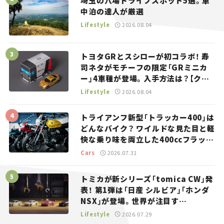
埼玉の穴場ドライブスポット5選。車
中泊の達人が厳選
Lifestyle
2026.08.04
トヨタGRとスシローが初コラボ！ 寿
司ネタがモチーフの限定「GRミニカ
ー」4車種が登場。入手方法は？【クル
マとホビー】
Lifestyle
2026.08.04
トライアンフ新型「トラッカー400」は
どんなバイク？ ワイルドな見た目と軽
快な乗り味を両立した400ccフラット
トラッカー【試乗レビュー】
Cars
2026.07.31
トミカが新シリーズ「tomica CW」発
表！ 第1弾は「日産 シルビア」「ホンダ
NSX」が登場。世界が注目す
る“JDM”に焦点【クルマとホビー】
Lifestyle
2026.07.29