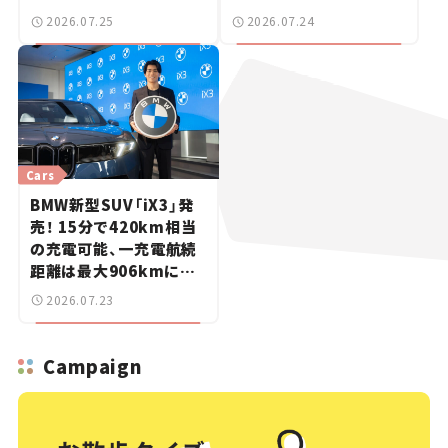
万円から【新車ニュース】
ー【新車ニュース】
2026.07.25
2026.07.24
Cars
BMW新型SUV「iX3」発
売！ 15分で420km相当
の充電可能、一充電航続
距離は最大906kmに。
サッカー中村敬斗選手も
2026.07.23
登場【新車ニュース】
Campaign