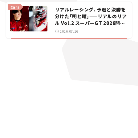
vol.15
Cars
リアルレーシング、予選と決勝を
分けた「明と暗」——リアルのリア
ル Vol.2 スーパーGT 2026開幕
戦 岡山国際サーキット
2026.07.16