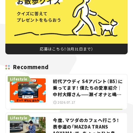
応募はこちら！（8月31日まで）
Recommend
Lifestyle
初代アウディ S4アバント（B5）に
乗ってます！ 僕たちの愛車紹介｜
中村大輝さん——瀬イオナと嶋田
智之の「クルマでざっくばらんば
2026.07.17
らん！」＃20
Lifestyle
今度、マツダのカフェへ行こう！
表参道の「MAZDA TRANS