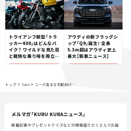
トライアンフ新型「トラ
アウディの新フラッグシ
ッカー400」はどんなバ
ップ「Q9」誕生！ 全長
イク？ ワイルドな見た目
5.3m超はアウディ史上
と軽快な乗り味を両立し
最大【新車ニュース】
た400ccフラットトラッ
カー【試乗レビュー】
トップ
Cars
ニーズ高まる宅配向け小型電動トラック（BEV）。ヤマト運輸と日野自動車が「日野デュトロ ZEV」を用い、集配業務の実証実験を開始
メルマガ「KURU KURAニュース」
新着記事やプレゼントクイズなどの情報盛りだくさんでお届