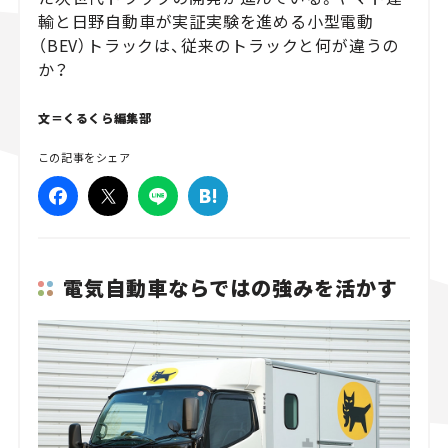
輸と日野自動車が実証実験を進める小型電動
スズキ ジムニー｜Suzuki Jimny
スズキ｜Suzuki
（BEV）トラックは、従来のトラックと何が違うの
マツダ｜Mazda
マツダ ロードスター｜Mazda Roadster
か？
文＝くるくら編集部
この記事をシェア
電気自動車ならではの強みを活かす