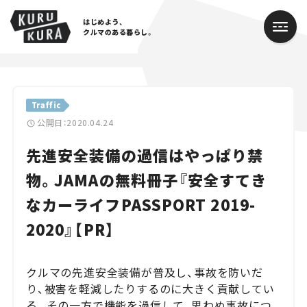
はじめよう、
クルマのある暮らし。
カテゴリ
Traffic
Cars
公開日：2020.04.24
先進安全装備の過信はやっぱり禁
Lifestyle
物。JAMAの無料冊子『安全すてき
Traffic
なカーライフPASSPORT 2019-
Special
2020』【PR】
Series
クルマの先進安全装備が普及し、事故を防いだ
Campaign
り、被害を軽減したりするのに大きく貢献してい
る。その一方で機能を過信して、思わぬ事故につ
人気のハッシュタグ