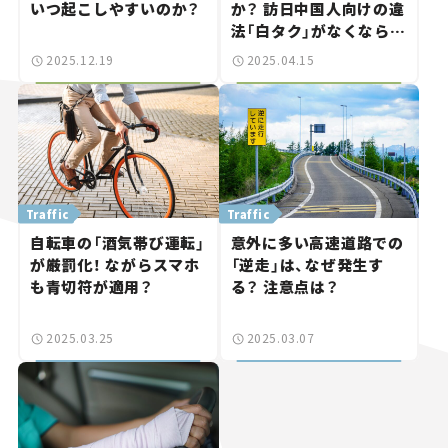
いつ起こしやすいのか？
か？ 訪日中国人向けの違
法「白タク」がなくならな
い理由【国沢光宏がクル
2025.12.19
2025.04.15
マ業界にモノ申す！】第3
回
Traffic
Traffic
自転車の「酒気帯び運転」
意外に多い高速道路での
が厳罰化！ ながらスマホ
「逆走」は、なぜ発生す
も青切符が適用？
る？ 注意点は？
2025.03.25
2025.03.07