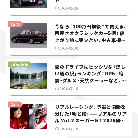
2026.06.26
Cars
今なら“100万円前後”で買える、
国産ネオクラシックカー5選！ 値
上がり前に狙いたい、中古車探し
をお手伝い――ちょっとイケてるマ
2026.06.30
イカー選び #02
Lifestyle
夏のドライブにピッタリな「涼し
い道の駅」ランキングTOP6！ 絶
景・グルメ・天然クーラーなど、避
暑におすすめのスポットを紹介
2026.07.19
【道の駅マニアの推し駅ガイド】
vol.15
Cars
リアルレーシング、予選と決勝を
分けた「明と暗」——リアルのリア
ル Vol.2 スーパーGT 2026開幕
戦 岡山国際サーキット
2026.07.16