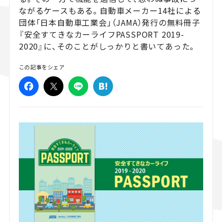
ながるケースもある。自動車メーカー14社による
スズキ ジムニー｜Suzuki Jimny
スズキ｜Suzuki
団体「日本自動車工業会」（JAMA）発行の無料冊子
マツダ｜Mazda
マツダ ロードスター｜Mazda Roadster
『安全すてきなカーライフPASSPORT 2019-
2020』に、そのことがしっかりと書いてあった。
この記事をシェア