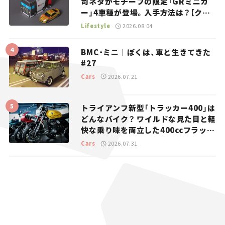
司ネタがモチーフの限定「GRミニカ
ー」4車種が登場。入手方法は？【クル
マとホビー】
Lifestyle
2026.08.04
BMC・ミニ｜ぼくは、車と生きてきた
#27
Cars
2026.07.21
トライアンフ新型「トラッカー400」は
どんなバイク？ ワイルドな見た目と軽
快な乗り味を両立した400ccフラット
トラッカー【試乗レビュー】
Cars
2026.07.31