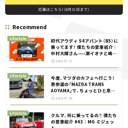
応募はこちら！（8月31日まで）
Recommend
Lifestyle
初代アウディ S4アバント（B5）に
乗ってます！ 僕たちの愛車紹介｜
中村大輝さん——瀬イオナと嶋田
智之の「クルマでざっくばらんば
2026.07.17
らん！」＃20
Lifestyle
今度、マツダのカフェへ行こう！
表参道の「MAZDA TRANS
AOYAMA」で、ちょっとひと息。
——連載｜CCGとクルマでどうす
2026.07.06
る？＜第13回＞
Lifestyle
クルマ、何に乗ってるの？ 僕たち
の愛車紹介 #43｜MG ミジェッ
ト