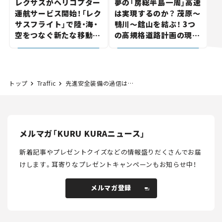
レクサスがヘリコプター
夢の「房総半島一周」高速
運航サービス開始！「レク
は実現するのか？ 茂原～
サスフライト」で陸・海・
鴨川～館山を結ぶ！ 3つ
空をつなぐ新たな移動体
の高規格道路計画の現
験とは
状。「館山鴨川道路」で検
討進む【いま気になる道
路計画】
トップ
Traffic
先進安全装備の過信はやっぱり禁物。JAMAの無料冊子『安全すてきなカーライフPASSPORT 2019-2020』【PR】
メルマガ「KURU KURAニュース」
新着記事やプレゼントクイズなどの情報盛りだくさんでお届
けします。
耳寄りなプレゼントキャンペーンもお知らせ中！
メルマガ登録