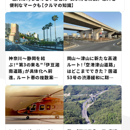
便利なマークも【クルマの知識】
神奈川～静岡を結
岡山～津山に新たな高速
ぶ！“第3の東名”「伊豆湘
ルート！「空港津山道路」
南道路」が具体化へ前
はどこまでできた？ 国道
進。ルート帯の複数案検
53号の渋滞緩和に期待。
討へ。熱海まで信号ゼロ
岡山市側でも動きが【い
が実現？ 【いま気になる
ま気になる道路計画】
道路計画】