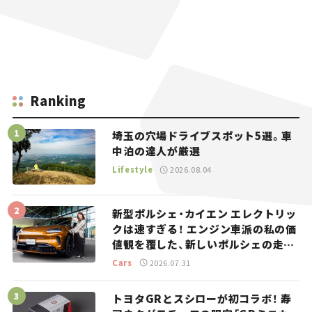
Ranking
埼玉の穴場ドライブスポット5選。車
中泊の達人が厳選
Lifestyle
2026.08.04
新型ポルシェ・カイエン エレクトリッ
クは速すぎる！ エンジン車派の私の価
値観を覆した、新しいポルシェの走
り。
Cars
2026.07.31
トヨタGRとスシローが初コラボ！ 寿