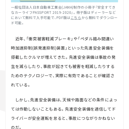
一般社団法人日本自動車工業会(JAMA)制作の小冊子『安全すてき
なカーライフPASSPORT 2019-2020』。冊子版はディーラーなど
において無料で入手可能で、PDF版は
こちら
から無料でダウンロー
ド可能。
近年、「衝突被害軽減ブレーキ」や「ペダル踏み間違い
時加速抑制(誤発進抑制)装置」といった先進安全装備を
搭載したクルマが増えてきた。先進安全装備は事故の発
生を減らしたり、事故が起きても被害を軽減したりする
ためのテクノロジーで、実際に有効であることが確認さ
れている。
しかし、先進安全装備は、天候や路面などの条件によっ
ては作動しないこともある。先進安全装備を過信してド
ライバーが安全運転を怠ると、事故につながりかねない
のだ。