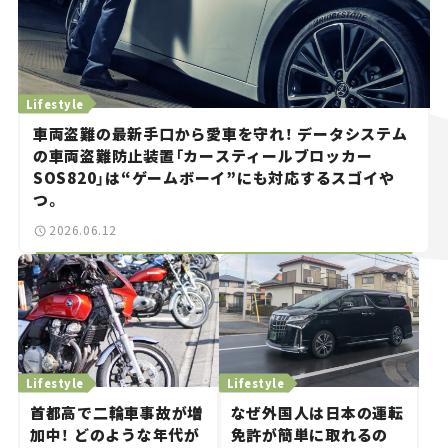
Lifestyle
車両盗難の最新手口から愛車を守れ！ データシステム
の車両盗難防止装置「カースティールブロッカー
SOS820」は“ゲームボーイ”にも対応するスゴイや
つ。
2026.06.12
Lifestyle
Lifestyle
首都高で二輪車事故が増
なぜ外国人は日本の運転
加中！ どのような年代が
免許が簡単に取れるの